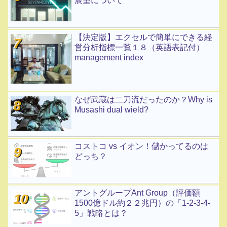
展望について
【決定版】エクセルで簡単にできる経
営分析指標一覧１８（英語表記付）
management index
なぜ武蔵は二刀流だったのか？Why is
Musashi dual wield?
コストコ vs イオン！儲かってるのは
どっち？
アントグループAnt Group（評価額
1500億ドル約２２兆円）の「1-2-3-4-
5」戦略とは？