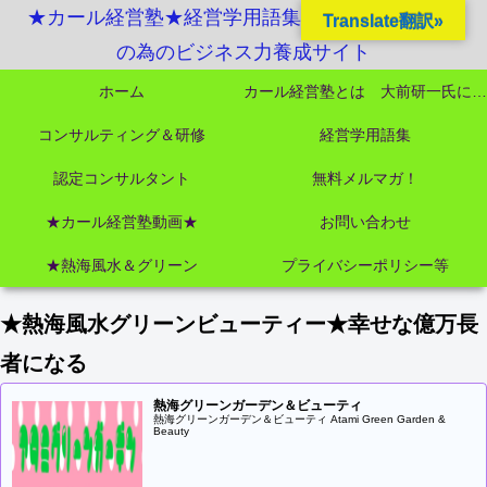
★カール経営塾★経営学用語集起業独立成功MBA
Translate翻訳»
の為のビジネス力養成サイト
ホーム
カール経営塾とは 大前研一氏にビジネス教育界最強講師陣として選ばれました
コンサルティング＆研修
経営学用語集
認定コンサルタント
無料メルマガ！
★カール経営塾動画★
お問い合わせ
★熱海風水＆グリーン
プライバシーポリシー等
★熱海風水グリーンビューティー★幸せな億万長
者になる
熱海グリーンガーデン＆ビューティ
熱海グリーンガーデン＆ビューティ Atami Green Garden &
Beauty