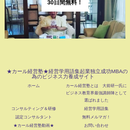
30日間無料！
★カール経営塾★経営学用語集起業独立成功MBAの
為のビジネス力養成サイト
ホーム
カール経営塾とは 大前研一氏に
ビジネス教育界最強講師陣として
選ばれました
コンサルティング＆研修
経営学用語集
認定コンサルタント
無料メルマガ！
★カール経営塾動画★
お問い合わせ