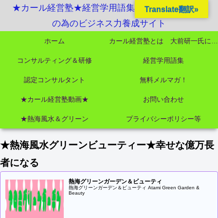
★カール経営塾★経営学用語集起業独立成功MBA
Translate翻訳»
の為のビジネス力養成サイト
ホーム
カール経営塾とは 大前研一氏にビジネス教育界最強講師陣として選ばれました
コンサルティング＆研修
経営学用語集
認定コンサルタント
無料メルマガ！
★カール経営塾動画★
お問い合わせ
★熱海風水＆グリーン
プライバシーポリシー等
★熱海風水グリーンビューティー★幸せな億万長
者になる
熱海グリーンガーデン＆ビューティ
熱海グリーンガーデン＆ビューティ Atami Green Garden &
Beauty