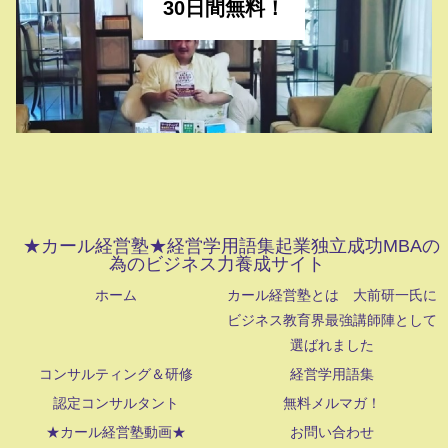
30日間無料！
★カール経営塾★経営学用語集起業独立成功MBAの
為のビジネス力養成サイト
ホーム
カール経営塾とは 大前研一氏に
ビジネス教育界最強講師陣として
選ばれました
コンサルティング＆研修
経営学用語集
認定コンサルタント
無料メルマガ！
★カール経営塾動画★
お問い合わせ