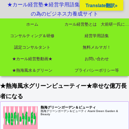
★カール経営塾★経営学用語集起業独立成功MBA
Translate翻訳»
の為のビジネス力養成サイト
ホーム
カール経営塾とは 大前研一氏にビジネス教育界最強講師陣として選ばれました
コンサルティング＆研修
経営学用語集
認定コンサルタント
無料メルマガ！
★カール経営塾動画★
お問い合わせ
★熱海風水＆グリーン
プライバシーポリシー等
★熱海風水グリーンビューティー★幸せな億万長
者になる
熱海グリーンガーデン＆ビューティ
熱海グリーンガーデン＆ビューティ Atami Green Garden &
Beauty