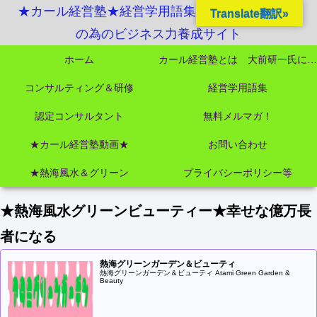
★カール経営塾★経営学用語集起業独立成功MBA
Translate翻訳»
の為のビジネス力養成サイト
ホーム
カール経営塾とは 大前研一氏にビジネス教育界最強講師陣として選ばれました
コンサルティング＆研修
経営学用語集
認定コンサルタント
無料メルマガ！
★カール経営塾動画★
お問い合わせ
★熱海風水＆グリーン
プライバシーポリシー等
★熱海風水グリーンビューティー★幸せな億万長
者になる
熱海グリーンガーデン＆ビューティ
熱海グリーンガーデン＆ビューティ Atami Green Garden &
Beauty