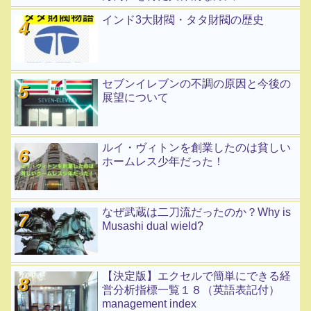
インド3大財閥・タタ財閥の歴史
セブンイレブンの不調の原因と今後の
展望について
ルイ・ヴィトンを創業したのは貧しい
ホームレス少年だった！
なぜ武蔵は二刀流だったのか？Why is
Musashi dual wield?
【決定版】エクセルで簡単にできる経
営分析指標一覧１８（英語表記付）
management index