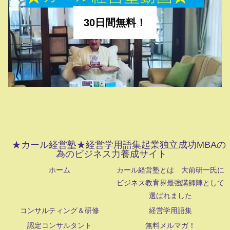
30日間無料！
★カール経営塾★経営学用語集起業独立成功MBAの
為のビジネス力養成サイト
ホーム
カール経営塾とは 大前研一氏に
ビジネス教育界最強講師陣として
選ばれました
コンサルティング＆研修
経営学用語集
認定コンサルタント
無料メルマガ！