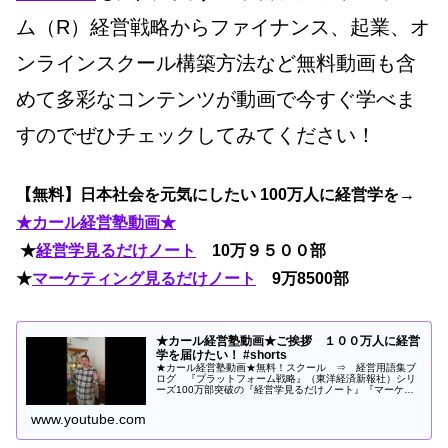
ム（R）経営戦略からファイナンス、起業、オ
ンラインスクール構築方法など無料動画も含
めて多彩なコンテンツが動画で今すぐ学べま
すのでぜひチェックしてみてください！
【無料】日本社会を元気にしたい 100万人に経営学を→
★カール経営塾動画★
★
経営学見るだけノート
10万９５００部
★
マーケティング見るだけノート
9万8500部
★カール経営塾動画★ご挨拶 １００万人に経営
学を届けたい！ #shorts
★カール経営塾動画★無料！スクール ⇒ 経営用語集ブ
ログ 『プラットフォーム戦略』（東洋経済新報社）シリ
ーズ100万部突破の『経営学見るだけノート』『マーケテ
ィング見る...
www.youtube.com