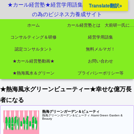
★カール経営塾★経営学用語集起業独立成功MBA
Translate翻訳»
の為のビジネス力養成サイト
ホーム
カール経営塾とは 大前研一氏にビジネス教育界最強講師陣として選ばれました
コンサルティング＆研修
経営学用語集
認定コンサルタント
無料メルマガ！
★カール経営塾動画★
お問い合わせ
★熱海風水＆グリーン
プライバシーポリシー等
★熱海風水グリーンビューティー★幸せな億万長
者になる
熱海グリーンガーデン＆ビューティ
熱海グリーンガーデン＆ビューティ Atami Green Garden &
Beauty