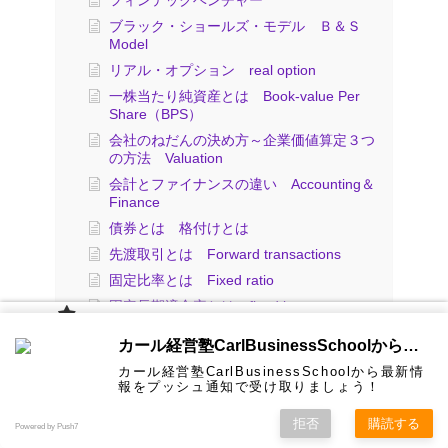
フィンテックベンチャー
ブラック・ショールズ・モデル Ｂ＆Ｓ
Model
リアル・オプション real option
一株当たり純資産とは Book-value Per
Share（BPS）
会社のねだんの決め方～企業価値算定３つ
の方法 Valuation
会計とファイナンスの違い Accounting＆
Finance
債券とは 格付けとは
先渡取引とは Forward transactions
固定比率とは Fixed ratio
固定長期適合率とは fixed long term
conformity rate
カール経
カール経営塾CarlBusinessSchoolから通知を受け取る
営塾と
売上高営業利益率とは Operating Profit
は 大前
Ratio
カール経営塾CarlBusinessSchoolから最新情
研一氏に
コンサル
認定コン
★カール
★熱海風
プライバ
ビジネス
経営学用
無料メル
お問い合
報をプッシュ通知で受け取りましょう！
ホーム
ティング
サルタン
経営塾動
水＆グリ
シーポリ
売上高売上総利益率とは
教育界最
語集
マガ！
わせ
＆研修
ト
画★
ーン
シー等
強講師陣
売上高経常利益率とは ordinary profit ratio
として選
拒否
購読する
Powered by Push7
ばれまし
た
当座比率とは Quick assets ratio