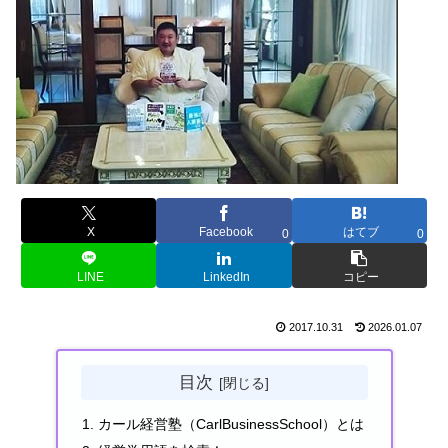
X
Facebook
はてブ
0
0
LINE
LinkedIn
コピー
2017.10.31
2026.01.07
目次
カール経営塾（CarlBusinessSchool）とは