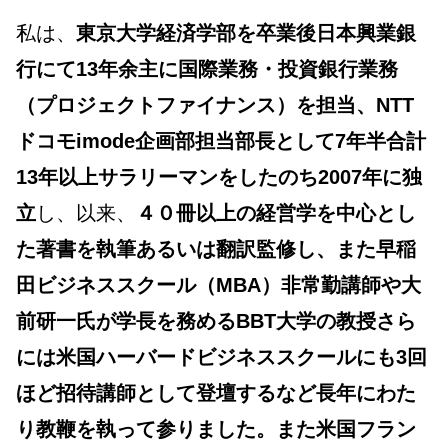
私は、
東京大学経済学部を卒業後日本興業銀
行にて13年余主に国際業務・投資銀行業務
（プロジェクトファイナンス）を担当、NTT
ドコモimode企画部担当部長として7年半合計
13年以上サラリーマンをしたのち2007年に独
立
し、以来、
４０冊以上の経営学を中心とし
た著書を執筆あるいは翻訳監修し、また早稲
田ビジネススクール（MBA）非常勤講師や大
前研一氏が学長を務めるBBT大学の教授さら
には
米国ハーバードビジネススクール
にも3回
ほど招待講師として登壇するなど長年にわた
り教鞭を執って参りました。また米国フラン