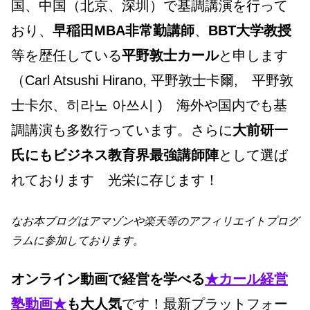
国、中国（北京、深圳）で基調講演を行って
おり、
早稲田MBA非常勤講師
、
BBT大学教授
等を歴任している
平野敦士カール
と申します
（Carl Atsushi Hirano, 平野敦士卡爾, 平野敦
士卡尔、히라노 아쓰시 ) 海外や国内でも基
調講演も多数行っています。さらに
大前研一
氏にもビジネス教育界最強講師陣
として選ば
れております 光栄に存じます！
なお本ブログはアマゾンや楽天等のアフィリエイトプログ
ラムに参加しております。
オンライン動画で経営を学べる
★カール経営
塾動画★
も大人気
です！最新プラットフォー