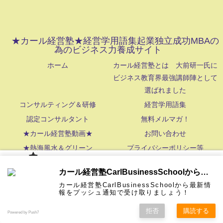
★カール経営塾★経営学用語集起業独立成功MBAの
為のビジネス力養成サイト
ホーム
カール経営塾とは 大前研一氏に
ビジネス教育界最強講師陣として
選ばれました
コンサルティング＆研修
経営学用語集
認定コンサルタント
無料メルマガ！
★カール経営塾動画★
お問い合わせ
★熱海風水＆グリーン
プライバシーポリシー等
NetStrategy,Inc. All Rights Reserved
カール経
カール経営塾CarlBusinessSchoolから通知を受け取る
営塾と
は 大前
カール経営塾CarlBusinessSchoolから最新情
研一氏に
コンサル
認定コン
★カール
★熱海風
プライバ
ビジネス
経営学用
無料メル
お問い合
報をプッシュ通知で受け取りましょう！
ホーム
ティング
サルタン
経営塾動
水＆グリ
シーポリ
教育界最
語集
マガ！
わせ
＆研修
ト
画★
ーン
シー等
強講師陣
として選
拒否
購読する
Powered by Push7
ばれまし
た