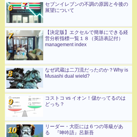
セブンイレブンの不調の原因と今後の
展望について
【決定版】エクセルで簡単にできる経
営分析指標一覧１８（英語表記付）
management index
なぜ武蔵は二刀流だったのか？Why is
Musashi dual wield?
コストコ vs イオン！儲かってるのは
どっち？
リーダー・大臣には６つの等級があ
る 『呻吟語』呂新吾