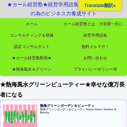
★カール経営塾★経営学用語集起業独立成功MBA
Translate翻訳»
の為のビジネス力養成サイト
ホーム
カール経営塾とは 大前研一氏にビジネス教育界最強講師陣として選ばれました
コンサルティング＆研修
経営学用語集
認定コンサルタント
無料メルマガ！
★カール経営塾動画★
お問い合わせ
★熱海風水＆グリーン
プライバシーポリシー等
★熱海風水グリーンビューティー★幸せな億万長
者になる
熱海グリーンガーデン＆ビューティ
熱海グリーンガーデン＆ビューティ Atami Green Garden &
Beauty