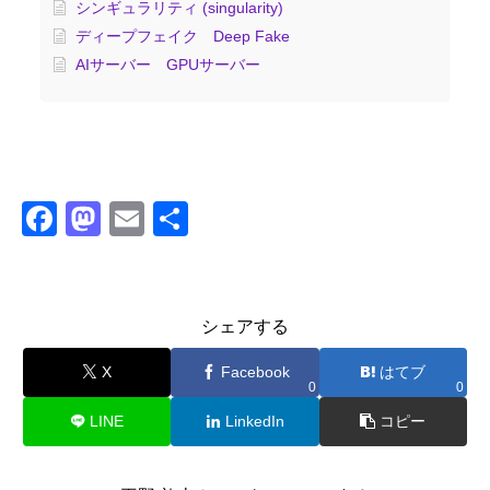
シンギュラリティ (singularity)
ディープフェイク Deep Fake
AIサーバー GPUサーバー
F
M
E
共
a
a
m
有
c
st
ail
e
o
シェアする
b
d
X
Facebook
はてブ
o
o
0
0
o
n
LINE
LinkedIn
コピー
k