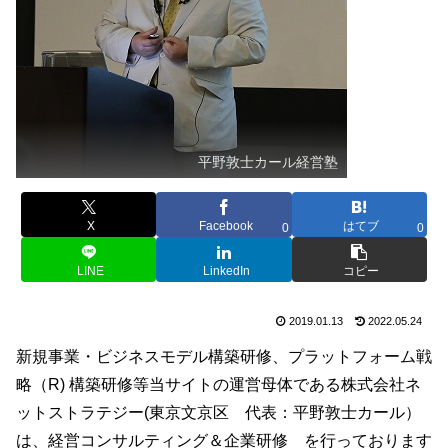
平野敦士カール経営塾
X
Facebook
はてブ
0
0
LINE
LinkedIn
コピー
2019.01.13
2022.05.24
新規事業・ビジネスモデル構築研修、プラットフォーム戦
略（R) 構築研修等当サイトの運営母体である株式会社ネ
ットストラテジー(東京文京区 代表：平野敦士カール）
は、経営コンサルティング＆企業研修 を行っております