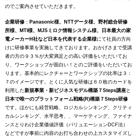
のでご案内させていただきます。
企業研修
：
Panasonic様、NTTデータ様、野村総合研修
所様、MTI様、MJSミロク情報システム様、日本最大の家
電メーカーH社など日本を代表する企業様
にて社員の方向
けに研修事業を実施してきております。おかげさまで受講
者の方の９３％が大変満足との高い評価をいただいてお
り、ワークショップが面白い！とのご評価をいただいてお
ります。基本的にレクチャーとワークシップの比率は３：
７のイメージです。とくに人気な研修は６０枚のカードを
利用した
新規事業・新ビジネスモデル構築７Steps講座
と
日本で唯一のプラットフォーム戦略(R)構築７Steps研修
です。ほかにも経営戦略、ロジカルシンキング、クリティ
カルシンキング、水平思考、、マーケティング、ファイナ
ンスとりわけ企業価値評価（バリュエーションDCF法）
などですが事前に内容のお打ち合わせの上カスタマイズし