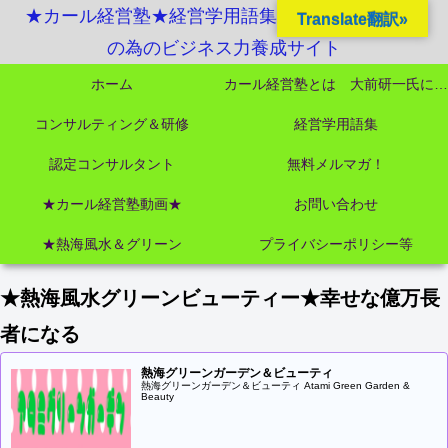
★カール経営塾★経営学用語集起業独立成功MBA
Translate翻訳»
の為のビジネス力養成サイト
ホーム
カール経営塾とは 大前研一氏にビジネス教育界最強講師陣として選ばれました
コンサルティング＆研修
経営学用語集
認定コンサルタント
無料メルマガ！
★カール経営塾動画★
お問い合わせ
★熱海風水＆グリーン
プライバシーポリシー等
★熱海風水グリーンビューティー★幸せな億万長
者になる
熱海グリーンガーデン＆ビューティ
熱海グリーンガーデン＆ビューティ Atami Green Garden &
Beauty