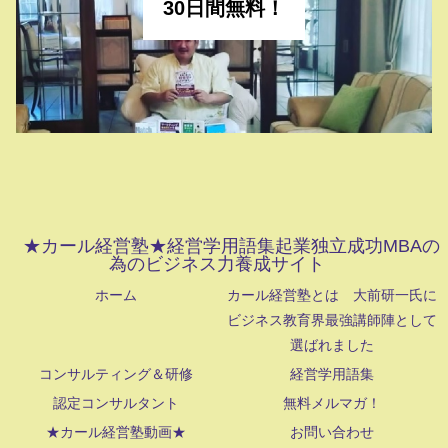
30日間無料！
★カール経営塾★経営学用語集起業独立成功MBAの
為のビジネス力養成サイト
ホーム
カール経営塾とは 大前研一氏に
ビジネス教育界最強講師陣として
選ばれました
コンサルティング＆研修
経営学用語集
認定コンサルタント
無料メルマガ！
★カール経営塾動画★
お問い合わせ