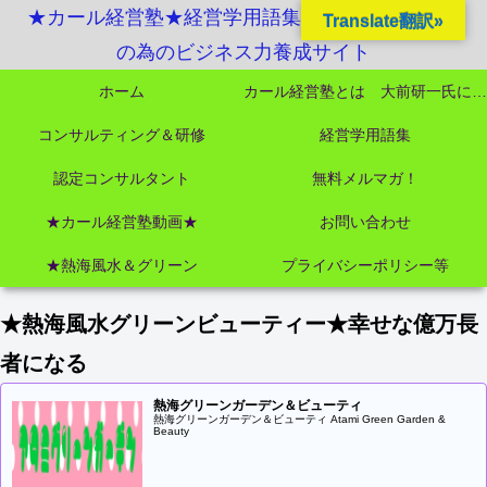
★カール経営塾★経営学用語集起業独立成功MBA
Translate翻訳»
の為のビジネス力養成サイト
ホーム
カール経営塾とは 大前研一氏にビジネス教育界最強講師陣として選ばれました
コンサルティング＆研修
経営学用語集
認定コンサルタント
無料メルマガ！
★カール経営塾動画★
お問い合わせ
★熱海風水＆グリーン
プライバシーポリシー等
★熱海風水グリーンビューティー★幸せな億万長
者になる
熱海グリーンガーデン＆ビューティ
熱海グリーンガーデン＆ビューティ Atami Green Garden &
Beauty