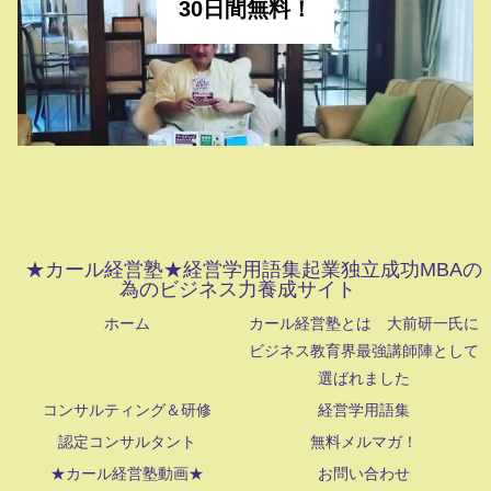
30日間無料！
★カール経営塾★経営学用語集起業独立成功MBAの
為のビジネス力養成サイト
ホーム
カール経営塾とは 大前研一氏に
ビジネス教育界最強講師陣として
選ばれました
コンサルティング＆研修
経営学用語集
認定コンサルタント
無料メルマガ！
★カール経営塾動画★
お問い合わせ