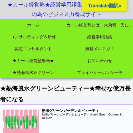
★カール経営塾★経営学用語集起業独立成功MBA
Translate翻訳»
の為のビジネス力養成サイト
ホーム
カール経営塾とは 大前研一氏にビジネス教育界最強講師陣として選ばれました
コンサルティング＆研修
経営学用語集
認定コンサルタント
無料メルマガ！
★カール経営塾動画★
お問い合わせ
★熱海風水＆グリーン
プライバシーポリシー等
★熱海風水グリーンビューティー★幸せな億万長
者になる
熱海グリーンガーデン＆ビューティ
熱海グリーンガーデン＆ビューティ Atami Green Garden &
Beauty