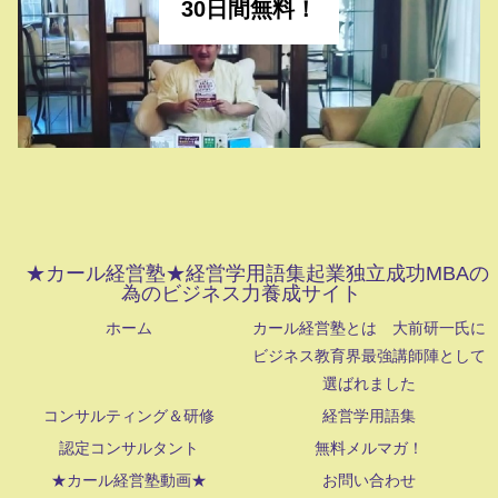
30日間無料！
★カール経営塾★経営学用語集起業独立成功MBAの
為のビジネス力養成サイト
ホーム
カール経営塾とは 大前研一氏に
ビジネス教育界最強講師陣として
選ばれました
コンサルティング＆研修
経営学用語集
認定コンサルタント
無料メルマガ！
★カール経営塾動画★
お問い合わせ