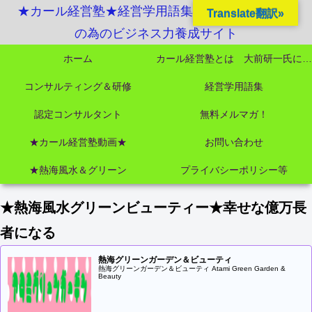
★カール経営塾★経営学用語集起業独立成功MBA
Translate翻訳»
の為のビジネス力養成サイト
ホーム
カール経営塾とは 大前研一氏にビジネス教育界最強講師陣として選ばれました
コンサルティング＆研修
経営学用語集
認定コンサルタント
無料メルマガ！
★カール経営塾動画★
お問い合わせ
★熱海風水＆グリーン
プライバシーポリシー等
★熱海風水グリーンビューティー★幸せな億万長
者になる
熱海グリーンガーデン＆ビューティ
熱海グリーンガーデン＆ビューティ Atami Green Garden &
Beauty