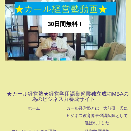
30日間無料！
★カール経営塾★経営学用語集起業独立成功MBAの
為のビジネス力養成サイト
ホーム
カール経営塾とは 大前研一氏に
ビジネス教育界最強講師陣として
選ばれました