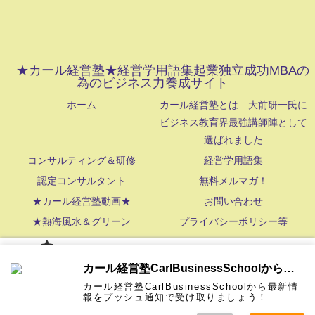
★カール経営塾★経営学用語集起業独立成功MBAの
為のビジネス力養成サイト
ホーム
カール経営塾とは 大前研一氏に
ビジネス教育界最強講師陣として
選ばれました
コンサルティング＆研修
経営学用語集
認定コンサルタント
無料メルマガ！
★カール経営塾動画★
お問い合わせ
★熱海風水＆グリーン
プライバシーポリシー等
NetStrategy,Inc. All Rights Reserved
カール経
カール経営塾CarlBusinessSchoolから通知を受け取る
営塾と
は 大前
カール経営塾CarlBusinessSchoolから最新情
研一氏に
コンサル
認定コン
★カール
★熱海風
プライバ
ビジネス
経営学用
無料メル
お問い合
報をプッシュ通知で受け取りましょう！
ホーム
ティング
サルタン
経営塾動
水＆グリ
シーポリ
教育界最
語集
マガ！
わせ
＆研修
ト
画★
ーン
シー等
強講師陣