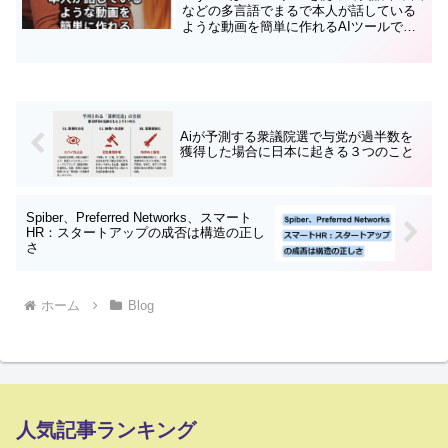
などの多言語でまるで本人が話している
ような動画を簡単に作れるAIツールで
す！2冊とも10万部突破しました感謝で
す！PR 経営学見るだけノートPRマー
ケティング見るだけノート最近話題のAI
ホリエモン...
Aiが予測する衆議院選で与党が過半数を
獲得した場合に日本に起きる３つのこと
Spiber、Preferred Networks、スマート
HR：スタートアップの成否は構造の正し
さ
ホーム
Blog
人気記事ランキング