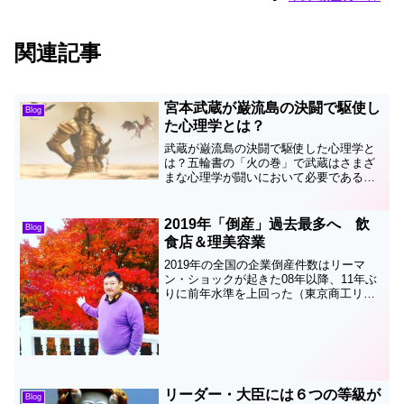
関連記事
宮本武蔵が巌流島の決闘で駆使し
Blog
た心理学とは？
武蔵が巌流島の決闘で駆使した心理学と
は？五輪書の「火の巻」で武蔵はさまざ
まな心理学が闘いにおいて必要であるこ
とを説いています。武蔵の最も有名な決
闘は巌流島での佐々木小次郎との決闘で
す。佐々木小次郎は、武者修行のため諸
2019年「倒産」過去最多へ 飲
Blog
国を遍歴し、｢燕返し｣の...
食店＆理美容業
2019年の全国の企業倒産件数はリーマ
ン・ショックが起きた08年以降、11年ぶ
りに前年水準を上回った（東京商工リサ
ーチ）と２０２０年１月１５日に発表さ
れました２０１９年は「倒産」の年とな
りそうですました特に飲食店や理美容業
が深刻な状況。消費...
リーダー・大臣には６つの等級が
Blog