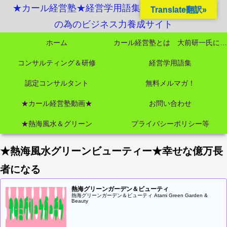
★カール経営塾★経営学用語集起業独立成功MBA
Translate翻訳»
の為のビジネス力養成サイト
ホーム
カール経営塾とは 大前研一氏にビジネス教育界最強講師陣として選ばれました
コンサルティング＆研修
経営学用語集
認定コンサルタント
無料メルマガ！
★カール経営塾動画★
お問い合わせ
★熱海風水＆グリーン
プライバシーポリシー等
★熱海風水グリーンビューティー★幸せな億万長
者になる
熱海グリーンガーデン＆ビューティ
熱海グリーンガーデン＆ビューティ Atami Green Garden &
Beauty