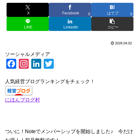
X
Facebook
はてブ
0
0
LINE
LinkedIn
コピー
2026.04.02
ソーシャルメディア
F
In
Li
T
a
st
n
wi
c
a
k
tt
人気経営ブログランキングをチェック！
e
gr
e
er
にほんブログ村
b
a
dI
o
m
n
o
k
ついに！Noteでメンバーシップを開始しました♪ 今だけ