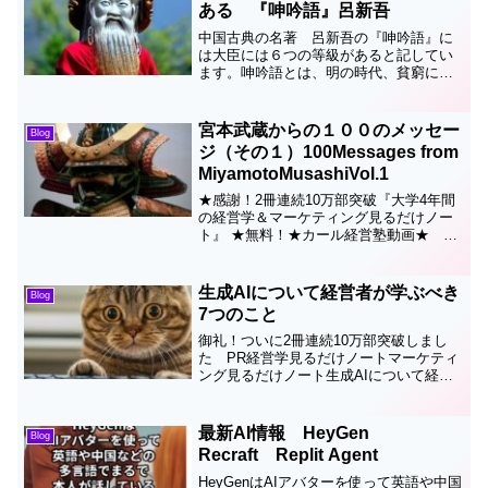
ある 『呻吟語』呂新吾
中国古典の名著 呂新吾の『呻吟語』に
は大臣には６つの等級があると記してい
ます。呻吟語とは、明の時代、貧窮にあ
えぐ民のために官僚として粉骨砕身した
呂新吾が晩年書き上げた書物です。これ
は政治家に限らずリーダーにも当てはま
宮本武蔵からの１００のメッセー
Blog
ると思いますのでご参考ま...
ジ（その１）100Messages from
MiyamotoMusashiVol.1
★感謝！2冊連続10万部突破『大学4年間
の経営学＆マーケティング見るだけノー
ト』 ★無料！★カール経営塾動画★ 最
強の剣士、侍といわれる宮本武蔵は最近
は fgoでも有名なので若い人でも伝説とな
っている 佐々木小次郎との巌流島の決闘
生成AIについて経営者が学ぶべき
Blog
なども知っ...
7つのこと
御礼！ついに2冊連続10万部突破しまし
た PR経営学見るだけノートマーケティ
ング見るだけノート生成AIについて経営
者が学ぶべき7つのこと生成AIの急速な発
展により、ビジネス環境は大きな変革期
を迎えています。経営者は、この革新的
最新AI情報 HeyGen
Blog
な技術が自社や...
Recraft Replit Agent
HeyGenはAIアバターを使って英語や中国