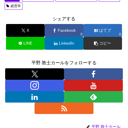
e
o
経営学
b
d
o
o
シェアする
o
n
X
Facebook
はてブ
0
0
k
LINE
LinkedIn
コピー
平野 敦士カールをフォローする
平野 敦士カール