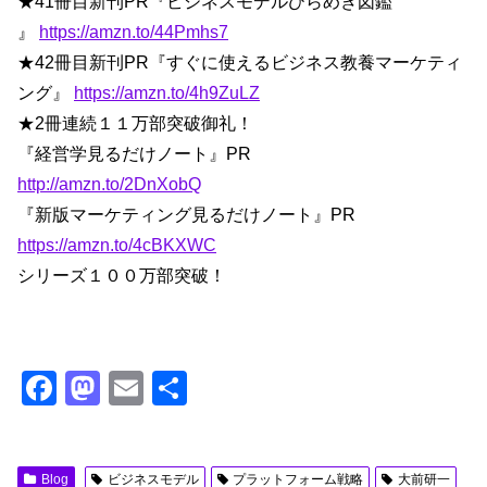
★41冊目新刊PR『ビジネスモデルひらめき図鑑
』
https://amzn.to/44Pmhs7
★42冊目新刊PR『すぐに使えるビジネス教養マーケティ
ング』
https://amzn.to/4h9ZuLZ
★2冊連続１１万部突破御礼！
『経営学見るだけノート』PR
http://amzn.to/2DnXobQ
『新版マーケティング見るだけノート』PR
https://amzn.to/4cBKXWC
シリーズ１００万部突破！
F
M
E
共
a
a
m
有
c
st
ail
Blog
ビジネスモデル
プラットフォーム戦略
大前研一