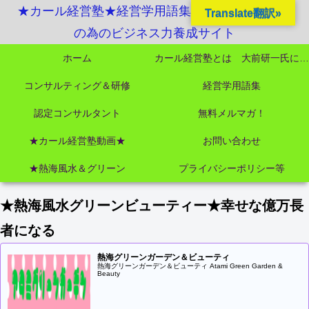
★カール経営塾★経営学用語集起業独立成功MBA
Translate翻訳»
の為のビジネス力養成サイト
ホーム
カール経営塾とは 大前研一氏にビジネス教育界最強講師陣として選ばれました
コンサルティング＆研修
経営学用語集
認定コンサルタント
無料メルマガ！
★カール経営塾動画★
お問い合わせ
★熱海風水＆グリーン
プライバシーポリシー等
★熱海風水グリーンビューティー★幸せな億万長
者になる
熱海グリーンガーデン＆ビューティ
熱海グリーンガーデン＆ビューティ Atami Green Garden &
Beauty