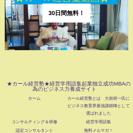
30日間無料！
★カール経営塾★経営学用語集起業独立成功MBAの
為のビジネス力養成サイト
ホーム
カール経営塾とは 大前研一氏に
ビジネス教育界最強講師陣として
選ばれました
コンサルティング＆研修
経営学用語集
認定コンサルタント
無料メルマガ！