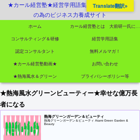
★カール経営塾★経営学用語集起業独立成功MBA
Translate翻訳»
の為のビジネス力養成サイト
ホーム
カール経営塾とは 大前研一氏にビジネス教育界最強講師陣として選ばれました
コンサルティング＆研修
経営学用語集
認定コンサルタント
無料メルマガ！
★カール経営塾動画★
お問い合わせ
★熱海風水＆グリーン
プライバシーポリシー等
★熱海風水グリーンビューティー★幸せな億万長
者になる
熱海グリーンガーデン＆ビューティ
熱海グリーンガーデン＆ビューティ Atami Green Garden &
Beauty