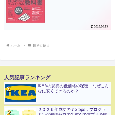
2018.10.13
ホーム
権利行使日
人気記事ランキング
IKEAの驚異の低価格の秘密 なぜこん
なに安くできるのか？
２０２５年成功の７Steps：プログラ
ミング知識ゼロで生成AIでアプリを開