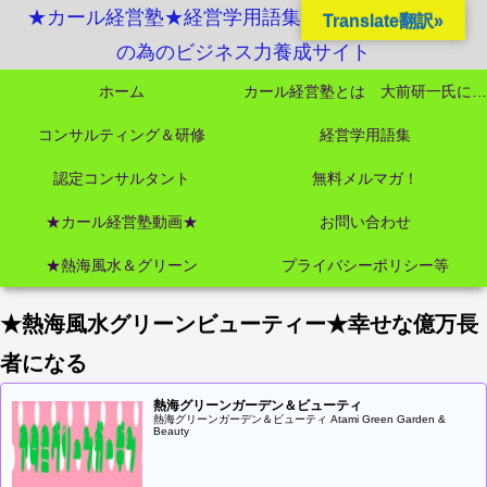
★カール経営塾★経営学用語集起業独立成功MBA
Translate翻訳»
の為のビジネス力養成サイト
ホーム
カール経営塾とは 大前研一氏にビジネス教育界最強講師陣として選ばれました
コンサルティング＆研修
経営学用語集
認定コンサルタント
無料メルマガ！
★カール経営塾動画★
お問い合わせ
★熱海風水＆グリーン
プライバシーポリシー等
★熱海風水グリーンビューティー★幸せな億万長
者になる
熱海グリーンガーデン＆ビューティ
熱海グリーンガーデン＆ビューティ Atami Green Garden &
Beauty