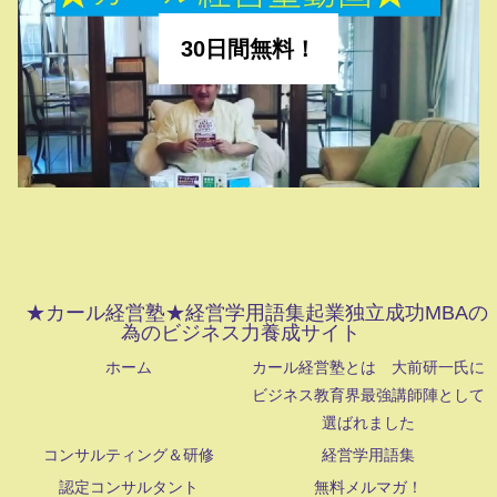
30日間無料！
★カール経営塾★経営学用語集起業独立成功MBAの
為のビジネス力養成サイト
ホーム
カール経営塾とは 大前研一氏に
ビジネス教育界最強講師陣として
選ばれました
コンサルティング＆研修
経営学用語集
認定コンサルタント
無料メルマガ！