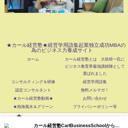
★カール経営塾★経営学用語集起業独立成功MBAの
為のビジネス力養成サイト
ホーム
カール経営塾とは 大前研一氏に
ビジネス教育界最強講師陣として
選ばれました
コンサルティング＆研修
経営学用語集
認定コンサルタント
無料メルマガ！
★カール経営塾動画★
お問い合わせ
★熱海風水＆グリーン
プライバシーポリシー等
NetStrategy,Inc. All Rights Reserved
カール経
カール経営塾CarlBusinessSchoolから通知を受け取る
営塾と