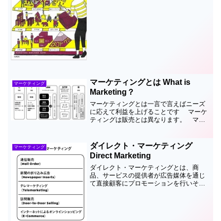
もかかわらずなぜか大学やMBAでは教え
ることは稀です。人々の共感を得て感動
を生むことで信頼を得て最終的に購入な
どの実行に至りさらには...
マーケティングとは What is
マーケティング
Marketing？
マーケティングとは一言で言えばニーズ
に応えて利益を上げることです マーケ
ティングは販売とは異なります。 マー
ケティング見るだけノート 6万1千部突
破しました！感謝ですマーケティングに
はビジネスマーケティング、顧客マーケ
ダイレクト・マーケティング
マーケティング
ティング、Webマー...
Direct Marketing
ダイレクト・マーケティングとは、商
品、サービスの提供者が広告媒体を通じ
て直接顧客にプロモーションを行いその
レスポンス（顧客の購買や質問などの反
応のこと）を得るマーケティング手法の
ことで無店舗販売とも呼ばれます。元々
はアメリカで18世紀後半に...