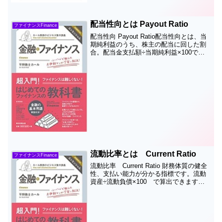
配当性向とは Payout Ratio
ファイナンスFinance
配当性向 Payout Ratio配当性向とは、当
期純利益のうち、株主の配当に回した割
合。配当金支払額÷当期純利益×100で算
出できます。配当原資には、当期純利益
だけではなく資本余剰金も使えます。ま
た、配当回数に制限はありません。年に
２回配...
流動比率とは Current Ratio
ファイナンスFinance
流動比率 Current Ratio 財務体質の健全
性、支払い能力が分かる指標です。流動
資産÷流動負債×100 で算出できます。
流動資産は１年以内に現金化される予定
の資産で、流動負債は１年以内に支払時
期を迎える負債を意味しています。流動
比率...