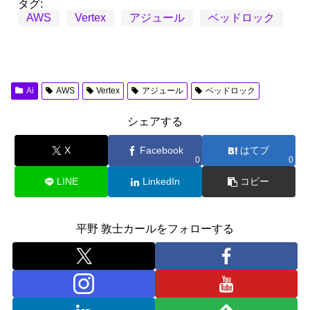
c
st
ail
タグ:
AWS
Vertex
アジュール
ベッドロック
e
o
b
d
o
o
o
n
Ai
AWS
Vertex
アジュール
ベッドロック
k
シェアする
X
Facebook
はてブ
0
0
LINE
LinkedIn
コピー
平野 敦士カールをフォローする