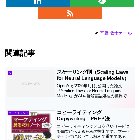
平野 敦士カール
関連記事
スケーリング則（Scaling Laws
Ai
for Neural Language Models）
OpenAIが2020年1月に公開した論文
『Scaling Laws for Neural Language
Models』がAIや自然言語処理の業界で話
題となり業界全体でAIモデルの巨大化が
進む一因となった。その論文によれば、
ニューラルネ...
コピーライティング
マーケティング
Copywriting PREP法
コピーライティングとは商品やサービス
を顧客に伝えるための技術です。マーケ
ティングにおいても極めて重要であるに