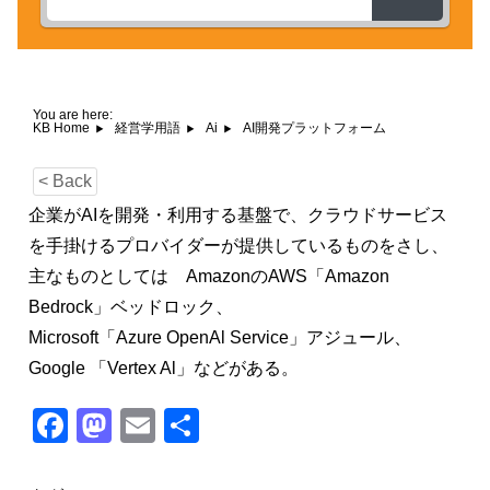
You are here:
AI開発プラットフォーム
KB Home
経営学用語
Ai
< Back
企業がAIを開発・利用する基盤で、クラウドサービス
を手掛けるプロバイダーが提供しているものをさし、
主なものとしては AmazonのAWS「Amazon
Bedrock」ベッドロック、
Microsoft「Azure OpenAl Service」アジュール、
Google 「Vertex Al」などがある。
F
M
E
共
a
a
m
有