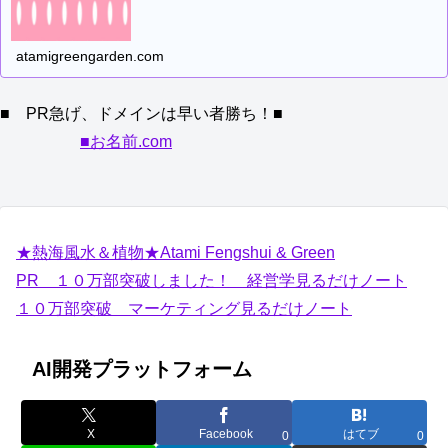
atamigreengarden.com
■ PR急げ、ドメインは早い者勝ち！■
■お名前.com
★熱海風水＆植物★Atami Fengshui & Green
PR １０万部突破しました！ 経営学見るだけノート
１０万部突破 マーケティング見るだけノート
AI開発プラットフォーム
X
Facebook
はてブ
0
0