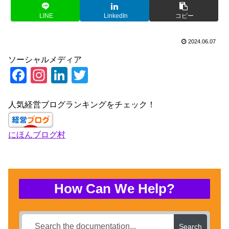
LINE
LinkedIn
コピー
2024.06.07
ソーシャルメディア
F
In
Li
T
a
st
n
wi
c
a
k
tt
人気経営ブログランキングをチェック！
e
gr
e
er
にほんブログ村
b
a
dI
o
m
n
o
k
How Can We Help?
Search