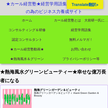
★カール経営塾★経営学用語集起業独立成功MBA
Translate翻訳»
の為のビジネス力養成サイト
ホーム
カール経営塾とは 大前研一氏にビジネス教育界最強講師陣として選ばれました
コンサルティング＆研修
経営学用語集
認定コンサルタント
無料メルマガ！
★カール経営塾動画★
お問い合わせ
★熱海風水＆グリーン
プライバシーポリシー等
★熱海風水グリーンビューティー★幸せな億万長
者になる
熱海グリーンガーデン＆ビューティ
熱海グリーンガーデン＆ビューティ Atami Green Garden &
Beauty