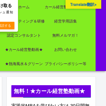
Translate翻訳»
受け取る
ホーム
カール経営塾とは 大前研一氏にビジネス教育界最強講師陣として選ばれました
ッシュ通知
コンサルティング＆研修
経営学用語集
購読する
認定コンサルタント
無料メルマガ！
★カール経営塾動画★
お問い合わせ
★熱海風水＆グリーン
プライバシーポリシー等
無料！★カール経営塾動画★
実践的MBAを学びたい方は 30日間無