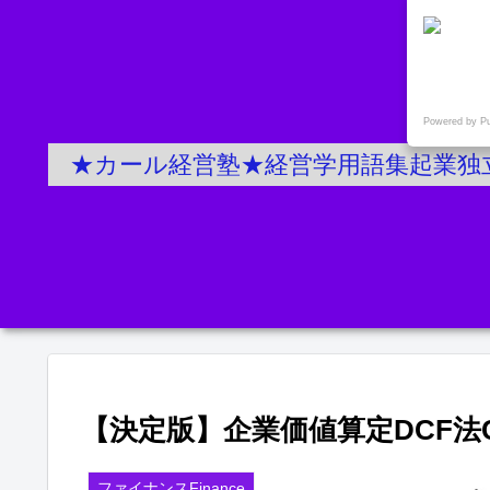
Powered by P
★カール経営塾★経営学用語集起業独
【決定版】企業価値算定DCF法
ファイナンスFinance