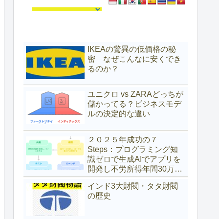
IKEAの驚異の低価格の秘
密 なぜこんなに安くでき
るのか？
ユニクロ vs ZARAどっちが
儲かってる？ビジネスモデ
ルの決定的な違い
２０２５年成功の７
Steps：プログラミング知
識ゼロで生成AIでアプリを
開発し不労所得年間30万ド
ル（約4,700万円）を得た具
インド3大財閥・タタ財閥
体的な方法
の歴史