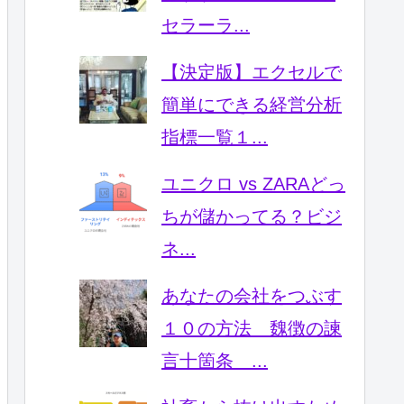
セラーラ...
【決定版】エクセルで
簡単にできる経営分析
指標一覧１...
ユニクロ vs ZARAどっ
ちが儲かってる？ビジ
ネ...
あなたの会社をつぶす
１０の方法 魏徴の諫
言十箇条 ...