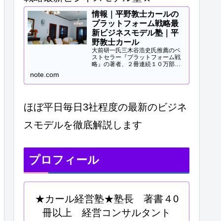
情報｜平野敦士カールの
プラットフォーム戦略最
新ビジネスモデル塾｜平
野敦士カール
大前研一氏三木谷浩史氏推薦のベ
ストセラー『プラットフォーム戦
略』の著者、２冊連続１０万部突
破、40冊以上の著書等と
note.com
Panasonicや日立などの大手企業
研修、大学教授、早稲田MBA非常
勤講師等で培ってきた知見をご提
供します。現役経営コンサル...
ほぼ平日毎日3社程度の最新のビジネ
スモデルを徹底解説します
プロフィール
★カール経営塾★塾長 著書４0
冊以上 経営コンサルタント