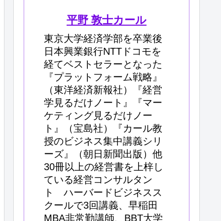
平野 敦士カール
東京大学経済学部を卒業後
日本興業銀行NTTドコモを
経てベストセラーとなった
『プラットフォーム戦略』
（東洋経済新報社）『経営
学見るだけノート』『マー
ケティング見るだけノー
ト』（宝島社）『カール教
授のビジネス集中講義シリ
ーズ』（朝日新聞出版）他
30冊以上の経営書を上梓し
ている経営コンサルタン
ト ハーバードビジネスス
クールで3回講義、早稲田
MBA非常勤講師、BBT大学