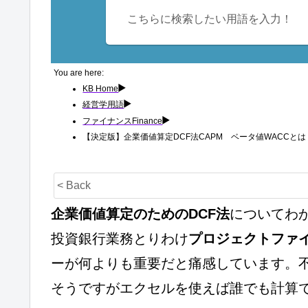
You are here:
KB Home
経営学用語
ファイナンスFinance
【決定版】企業価値算定DCF法CAPM ベータ値WACCとは
< Back
企業価値算定のためのDCF法
についてわ
投資銀行業務とりわけ
プロジェクトファ
ーが何よりも重要だと痛感しています。不
そうですがエクセルを使えば誰でも計算