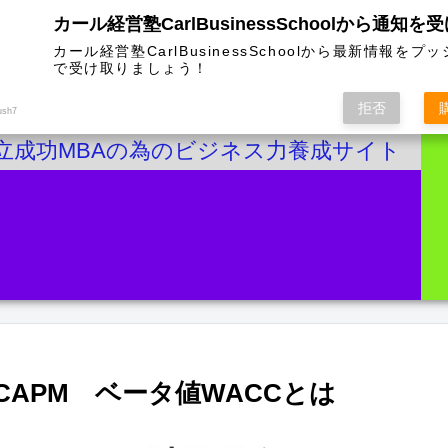
カール経営塾CarlBusinessSchoolから通知を
カール経営塾CarlBusinessSchoolから最新情報をプ
で受け取りましょう！
拒否
ush7
立成功MBAの為のビジネス力養成サイト
CAPM ベータ値WACCとは