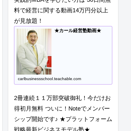
料で経営に関する動画14万円分以上
が見放題！
★カール経営塾動画★
carlbusinessschool.teachable.com
2冊連続１１万部突破御礼！今だけお
得初月無料 ついに！Noteでメンバー
シップ開始です♪ ★プラットフォーム
戦略最新ビジネスモデル塾★