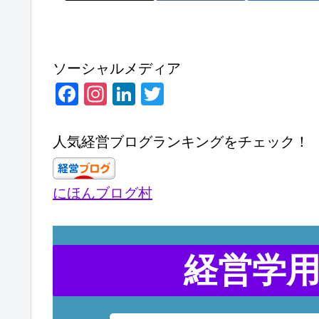
ソーシャルメディア
F
In
Li
T
a
st
n
wi
c
a
k
tt
人気経営ブログランキングをチェック！
e
gr
e
er
b
a
dI
にほんブログ村
o
m
n
o
k
経営学