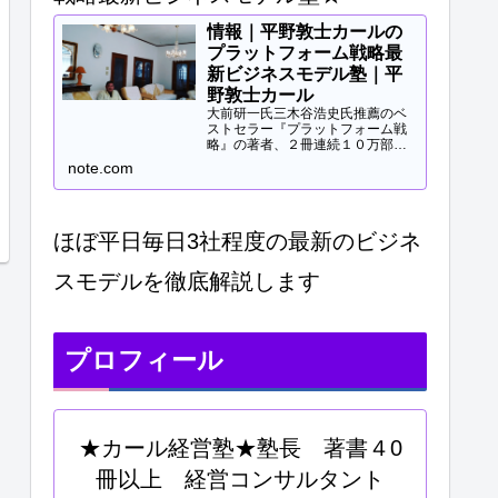
情報｜平野敦士カールの
プラットフォーム戦略最
新ビジネスモデル塾｜平
野敦士カール
大前研一氏三木谷浩史氏推薦のベ
ストセラー『プラットフォーム戦
略』の著者、２冊連続１０万部突
破、40冊以上の著書等と
note.com
Panasonicや日立などの大手企業
研修、大学教授、早稲田MBA非常
勤講師等で培ってきた知見をご提
供します。現役経営コンサル...
ほぼ平日毎日3社程度の最新のビジネ
スモデルを徹底解説します
プロフィール
★カール経営塾★塾長 著書４0
冊以上 経営コンサルタント