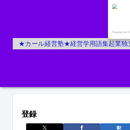
Powered by P
★カール経営塾★経営学用語集起業独
登録