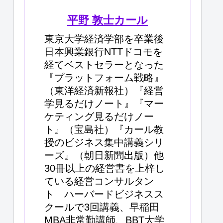
平野 敦士カール
東京大学経済学部を卒業後
日本興業銀行NTTドコモを
経てベストセラーとなった
『プラットフォーム戦略』
（東洋経済新報社）『経営
学見るだけノート』『マー
ケティング見るだけノー
ト』（宝島社）『カール教
授のビジネス集中講義シリ
ーズ』（朝日新聞出版）他
30冊以上の経営書を上梓し
ている経営コンサルタン
ト ハーバードビジネスス
クールで3回講義、早稲田
MBA非常勤講師、BBT大学