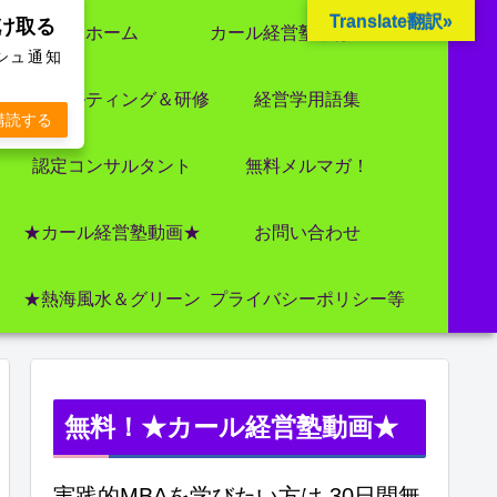
Translate翻訳»
受け取る
ホーム
カール経営塾とは 大前研一氏にビジネス教育界最強講師陣として選ばれました
ッシュ通知
コンサルティング＆研修
経営学用語集
購読する
認定コンサルタント
無料メルマガ！
★カール経営塾動画★
お問い合わせ
★熱海風水＆グリーン
プライバシーポリシー等
無料！★カール経営塾動画★
実践的MBAを学びたい方は 30日間無