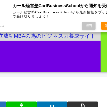
カール経営塾CarlBusinessSchoolから通知を
カール経営塾CarlBusinessSchoolから最新情報をプ
で受け取りましょう！
拒否
ush7
立成功MBAの為のビジネス力養成サイト