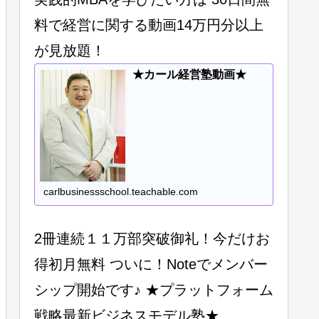
料で経営に関する動画14万円分以上
が見放題！
★カール経営塾動画★
carlbusinessschool.teachable.com
2冊連続１１万部突破御礼！今だけお
得初月無料 ついに！Noteでメンバー
シップ開始です♪ ★プラットフォーム
戦略最新ビジネスモデル塾★