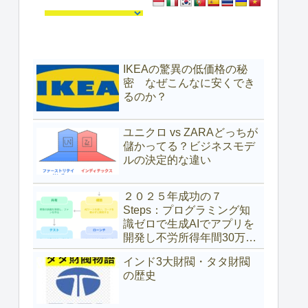
IKEAの驚異の低価格の秘
密 なぜこんなに安くでき
るのか？
ユニクロ vs ZARAどっちが
儲かってる？ビジネスモデ
ルの決定的な違い
２０２５年成功の７
Steps：プログラミング知
識ゼロで生成AIでアプリを
開発し不労所得年間30万ド
ル（約4,700万円）を得た具
インド3大財閥・タタ財閥
体的な方法
の歴史