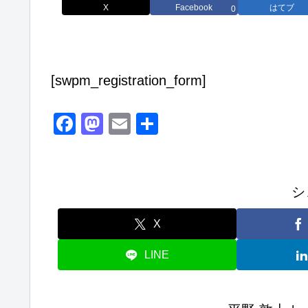
X
Facebook
はてブ
0
[swpm_registration_form]
F
M
E
共
a
a
m
有
c
st
ail
e
o
シ
b
d
X
o
o
o
n
LINE
k