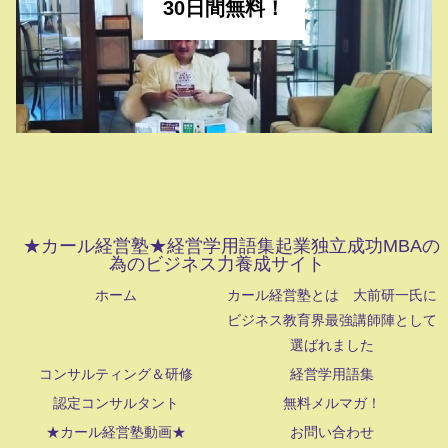
30日間無料！
★カール経営塾★経営学用語集起業独立成功MBAの
為のビジネス力養成サイト
ホーム
カール経営塾とは 大前研一氏に
ビジネス教育界最強講師陣として
選ばれました
コンサルティング＆研修
経営学用語集
認定コンサルタント
無料メルマガ！
★カール経営塾動画★
お問い合わせ