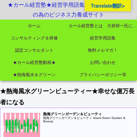
★カール経営塾★経営学用語集起業独立成功MBA
Translate翻訳»
の為のビジネス力養成サイト
ホーム
カール経営塾とは 大前研一氏にビジネス教育界最強講師陣として選ばれました
コンサルティング＆研修
経営学用語集
認定コンサルタント
無料メルマガ！
★カール経営塾動画★
お問い合わせ
★熱海風水＆グリーン
プライバシーポリシー等
★熱海風水グリーンビューティー★幸せな億万長
者になる
熱海グリーンガーデン＆ビューティ
熱海グリーンガーデン＆ビューティ Atami Green Garden &
Beauty