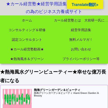
★カール経営塾★経営学用語集起業独立成功MBA
Translate翻訳»
の為のビジネス力養成サイト
ホーム
カール経営塾とは 大前研一氏にビジネス教育界最強講師陣として選ばれました
コンサルティング＆研修
経営学用語集
認定コンサルタント
無料メルマガ！
★カール経営塾動画★
お問い合わせ
★熱海風水＆グリーン
プライバシーポリシー等
★熱海風水グリーンビューティー★幸せな億万長
者になる
熱海グリーンガーデン＆ビューティ
熱海グリーンガーデン＆ビューティ Atami Green Garden &
Beauty