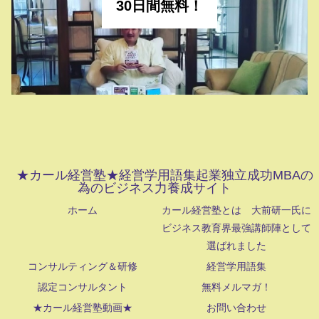
30日間無料！
★カール経営塾★経営学用語集起業独立成功MBAの
為のビジネス力養成サイト
ホーム
カール経営塾とは 大前研一氏に
ビジネス教育界最強講師陣として
選ばれました
コンサルティング＆研修
経営学用語集
認定コンサルタント
無料メルマガ！
★カール経営塾動画★
お問い合わせ