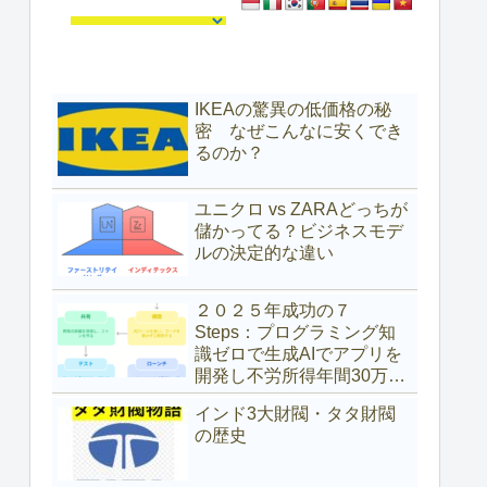
IKEAの驚異の低価格の秘
密 なぜこんなに安くでき
るのか？
ユニクロ vs ZARAどっちが
儲かってる？ビジネスモデ
ルの決定的な違い
２０２５年成功の７
Steps：プログラミング知
識ゼロで生成AIでアプリを
開発し不労所得年間30万ド
ル（約4,700万円）を得た具
インド3大財閥・タタ財閥
体的な方法
の歴史