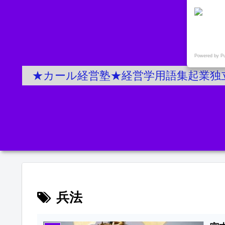
Powered by P
★カール経営塾★経営学用語集起業独
兵法