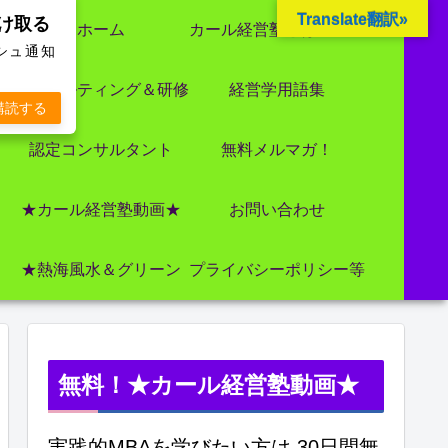
Translate翻訳»
受け取る
ホーム
カール経営塾とは 大前研一氏にビジネス教育界最強講師陣として選ばれました
ッシュ通知
コンサルティング＆研修
経営学用語集
購読する
認定コンサルタント
無料メルマガ！
★カール経営塾動画★
お問い合わせ
★熱海風水＆グリーン
プライバシーポリシー等
無料！★カール経営塾動画★
実践的MBAを学びたい方は 30日間無