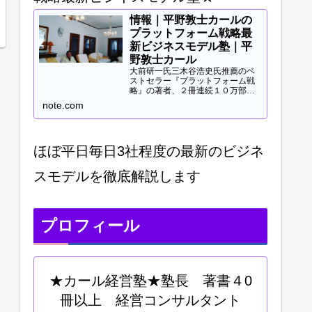
情報｜平野敦士カールの
プラットフォーム戦略最
新ビジネスモデル塾｜平
野敦士カール
大前研一氏三木谷浩史氏推薦のベ
ストセラー『プラットフォーム戦
略』の著者、２冊連続１０万部突
破、40冊以上の著書等と
note.com
Panasonicや日立などの大手企業
研修、大学教授、早稲田MBA非常
勤講師等で培ってきた知見をご提
供します。現役経営コンサル...
ほぼ平日毎日3社程度の最新のビジネ
スモデルを徹底解説します
プロフィール
★カール経営塾★塾長 著書４0
冊以上 経営コンサルタント