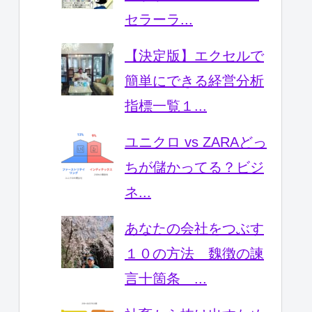
セラーラ...
【決定版】エクセルで
簡単にできる経営分析
指標一覧１...
ユニクロ vs ZARAどっ
ちが儲かってる？ビジ
ネ...
あなたの会社をつぶす
１０の方法 魏徴の諫
言十箇条 ...