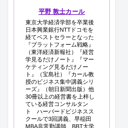
平野 敦士カール
東京大学経済学部を卒業後
日本興業銀行NTTドコモを
経てベストセラーとなった
『プラットフォーム戦略』
（東洋経済新報社）『経営
学見るだけノート』『マー
ケティング見るだけノー
ト』（宝島社）『カール教
授のビジネス集中講義シリ
ーズ』（朝日新聞出版）他
30冊以上の経営書を上梓し
ている経営コンサルタン
ト ハーバードビジネスス
クールで3回講義、早稲田
MBA非常勤講師、BBT大学