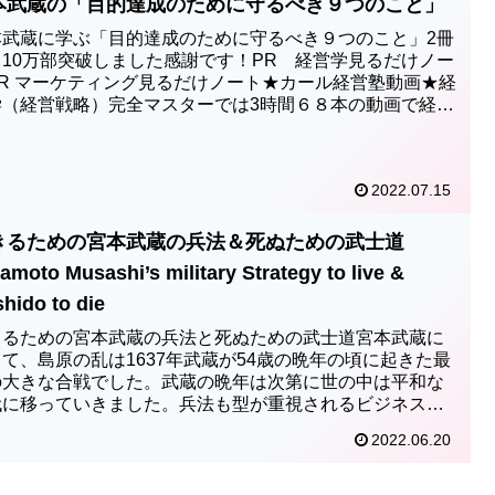
本武蔵の「目的達成のために守るべき９つのこと」
本武蔵に学ぶ「目的達成のために守るべき９つのこと」2冊
も10万部突破しました感謝です！PR 経営学見るだけノー
PR マーケティング見るだけノート★カール経営塾動画★経
学（経営戦略）完全マスターでは3時間６８本の動画で経営
が体系的...
2022.07.15
きるための宮本武蔵の兵法＆死ぬための武士道
amoto Musashi’s military Strategy to live &
hido to die
きるための宮本武蔵の兵法と死ぬための武士道宮本武蔵に
て、島原の乱は1637年武蔵が54歳の晩年の頃に起きた最
の大きな合戦でした。武蔵の晩年は次第に世の中は平和な
代に移っていきました。兵法も型が重視されるビジネスの
なものになって...
2022.06.20