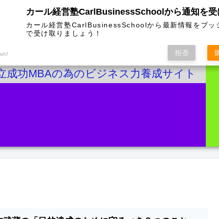
カール経営塾CarlBusinessSchoolから通知を
カール経営塾CarlBusinessSchoolから最新情報をプ
で受け取りましょう！
拒否
ush7
立成功MBAの為のビジネス力養成サイト