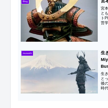
宮
Blog
宮
と
ト
営
戦略
生
musashi
Miy
Bus
生
とっ
後
時
よう