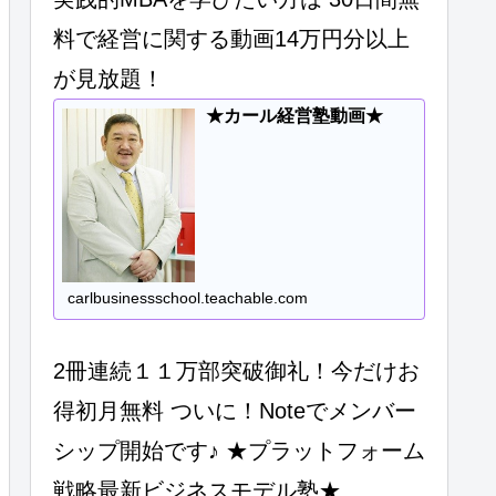
料で経営に関する動画14万円分以上
が見放題！
★カール経営塾動画★
carlbusinessschool.teachable.com
2冊連続１１万部突破御礼！今だけお
得初月無料 ついに！Noteでメンバー
シップ開始です♪ ★プラットフォーム
戦略最新ビジネスモデル塾★