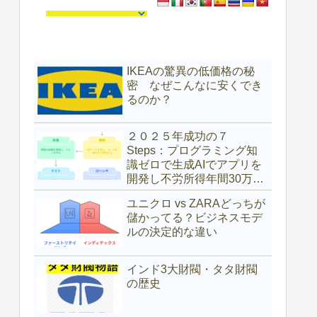
IKEAの驚異の低価格の秘
密 なぜこんなに安くでき
るのか？
２０２５年成功の７
Steps：プログラミング知
識ゼロで生成AIでアプリを
開発し不労所得年間30万ド
ル（約4,700万円）を得た具
ユニクロ vs ZARAどっちが
体的な方法
儲かってる？ビジネスモデ
ルの決定的な違い
インド3大財閥・タタ財閥
の歴史