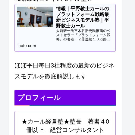
情報｜平野敦士カールの
プラットフォーム戦略最
新ビジネスモデル塾｜平
野敦士カール
大前研一氏三木谷浩史氏推薦のベ
ストセラー『プラットフォーム戦
略』の著者、２冊連続１０万部突
破、40冊以上の著書等と
note.com
Panasonicや日立などの大手企業
研修、大学教授、早稲田MBA非常
勤講師等で培ってきた知見をご提
供します。現役経営コンサル...
ほぼ平日毎日3社程度の最新のビジネ
スモデルを徹底解説します
プロフィール
★カール経営塾★塾長 著書４0
冊以上 経営コンサルタント