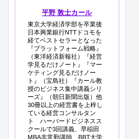
平野 敦士カール
東京大学経済学部を卒業後
日本興業銀行NTTドコモを
経てベストセラーとなった
『プラットフォーム戦略』
（東洋経済新報社）『経営
学見るだけノート』『マー
ケティング見るだけノー
ト』（宝島社）『カール教
授のビジネス集中講義シリ
ーズ』（朝日新聞出版）他
30冊以上の経営書を上梓し
ている経営コンサルタン
ト ハーバードビジネスス
クールで3回講義、早稲田
MBA非常勤講師、BBT大学