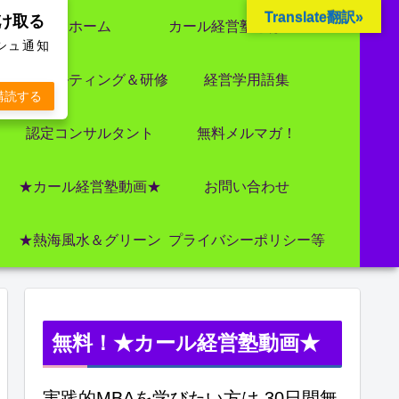
Translate翻訳»
受け取る
ホーム
カール経営塾とは 大前研一氏にビジネス教育界最強講師陣として選ばれました
ッシュ通知
コンサルティング＆研修
経営学用語集
購読する
認定コンサルタント
無料メルマガ！
★カール経営塾動画★
お問い合わせ
★熱海風水＆グリーン
プライバシーポリシー等
無料！★カール経営塾動画★
実践的MBAを学びたい方は 30日間無