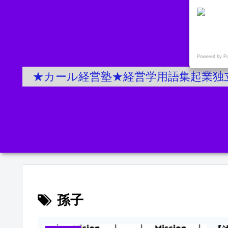
Powered by P
★カール経営塾★経営学用語集起業独
孫子