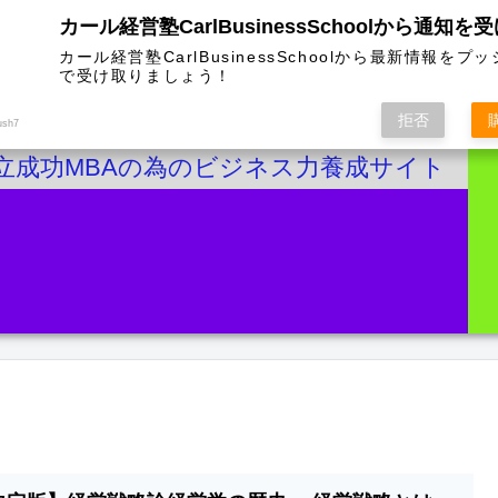
カール経営塾CarlBusinessSchoolから通知を
カール経営塾CarlBusinessSchoolから最新情報をプ
で受け取りましょう！
拒否
ush7
立成功MBAの為のビジネス力養成サイト