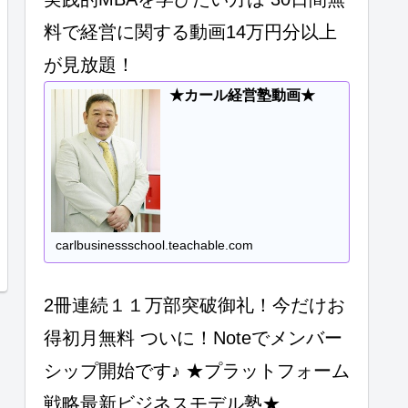
料で経営に関する動画14万円分以上
が見放題！
★カール経営塾動画★
carlbusinessschool.teachable.com
2冊連続１１万部突破御礼！今だけお
得初月無料 ついに！Noteでメンバー
シップ開始です♪ ★プラットフォーム
戦略最新ビジネスモデル塾★