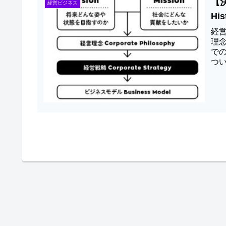
【
経営ビジネス
His
経営
理
で
つ
お...