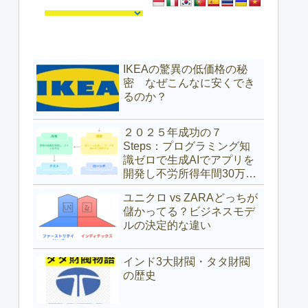
IKEAの驚異の低価格の秘
密 なぜこんなに安くでき
るのか？
２０２５年成功の７
Steps：プログラミング知
識ゼロで生成AIでアプリを
開発し不労所得年間30万ド
ル（約4,700万円）を得た具
ユニクロ vs ZARAどっちが
体的な方法
儲かってる？ビジネスモデ
ルの決定的な違い
インド3大財閥・タタ財閥
の歴史