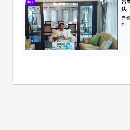
営
Blog
法
営
か