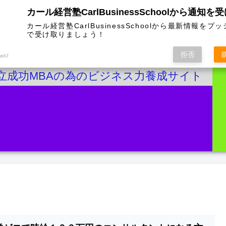
カール経営塾CarlBusinessSchoolから通知を
カール経営塾CarlBusinessSchoolから最新情報をプ
で受け取りましょう！
拒否
ush7
立成功MBAの為のビジネス力養成サイト