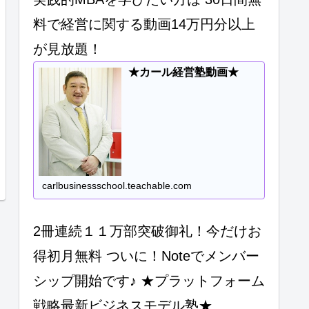
料で経営に関する動画14万円分以上
が見放題！
★カール経営塾動画★
carlbusinessschool.teachable.com
2冊連続１１万部突破御礼！今だけお
得初月無料 ついに！Noteでメンバー
シップ開始です♪ ★プラットフォーム
戦略最新ビジネスモデル塾★