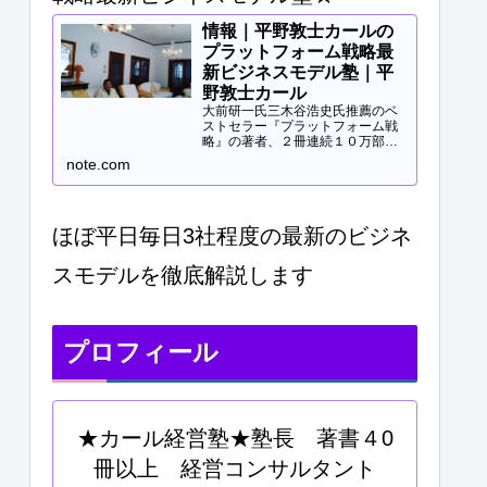
情報｜平野敦士カールの
プラットフォーム戦略最
新ビジネスモデル塾｜平
野敦士カール
大前研一氏三木谷浩史氏推薦のベ
ストセラー『プラットフォーム戦
略』の著者、２冊連続１０万部突
破、40冊以上の著書等と
note.com
Panasonicや日立などの大手企業
研修、大学教授、早稲田MBA非常
勤講師等で培ってきた知見をご提
供します。現役経営コンサル...
ほぼ平日毎日3社程度の最新のビジネ
スモデルを徹底解説します
プロフィール
★カール経営塾★塾長 著書４0
冊以上 経営コンサルタント