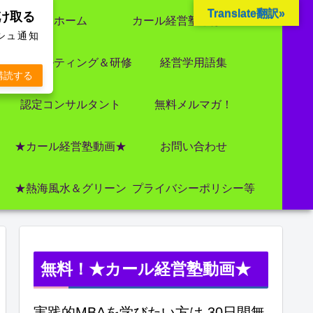
Translate翻訳»
受け取る
ホーム
カール経営塾とは 大前研一氏にビジネス教育界最強講師陣として選ばれました
ッシュ通知
コンサルティング＆研修
経営学用語集
購読する
認定コンサルタント
無料メルマガ！
★カール経営塾動画★
お問い合わせ
★熱海風水＆グリーン
プライバシーポリシー等
無料！★カール経営塾動画★
実践的MBAを学びたい方は 30日間無