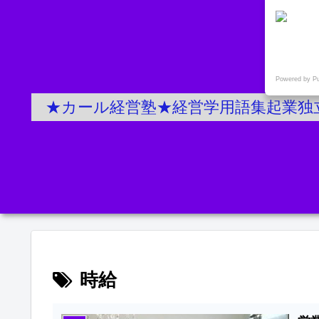
Powered by P
★カール経営塾★経営学用語集起業独
時給