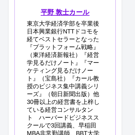
平野 敦士カール
東京大学経済学部を卒業後
日本興業銀行NTTドコモを
経てベストセラーとなった
『プラットフォーム戦略』
（東洋経済新報社）『経営
学見るだけノート』『マー
ケティング見るだけノー
ト』（宝島社）『カール教
授のビジネス集中講義シリ
ーズ』（朝日新聞出版）他
30冊以上の経営書を上梓し
ている経営コンサルタン
ト ハーバードビジネスス
クールで3回講義、早稲田
MBA非常勤講師、BBT大学