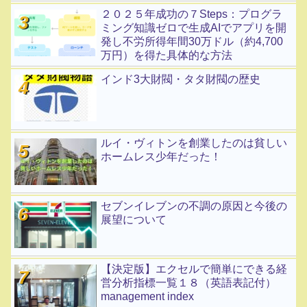
２０２５年成功の７Steps：プログラ
ミング知識ゼロで生成AIでアプリを開
発し不労所得年間30万ドル（約4,700
万円）を得た具体的な方法
インド3大財閥・タタ財閥の歴史
ルイ・ヴィトンを創業したのは貧しい
ホームレス少年だった！
セブンイレブンの不調の原因と今後の
展望について
【決定版】エクセルで簡単にできる経
営分析指標一覧１８（英語表記付）
management index