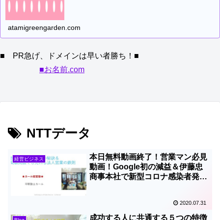
atamigreengarden.com
■ PR急げ、ドメインは早い者勝ち！■
■お名前.com
NTTデータ
本日無料動画終了！営業マン必見
経営ビジネス
動画！Google初の減益＆伊藤忠
商事本社で新型コロナ感染者発生
で原則在宅勤務に！
2020.07.31
成功する人に共通する５つの特徴
Blog