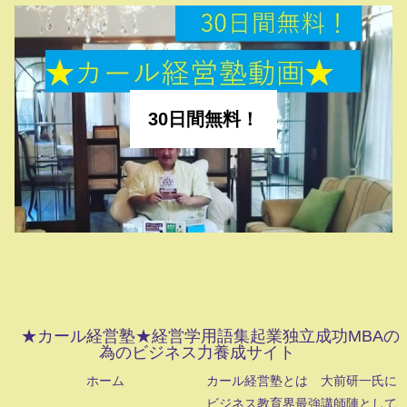
30日間無料！
★カール経営塾★経営学用語集起業独立成功MBAの
為のビジネス力養成サイト
ホーム
カール経営塾とは 大前研一氏に
ビジネス教育界最強講師陣として