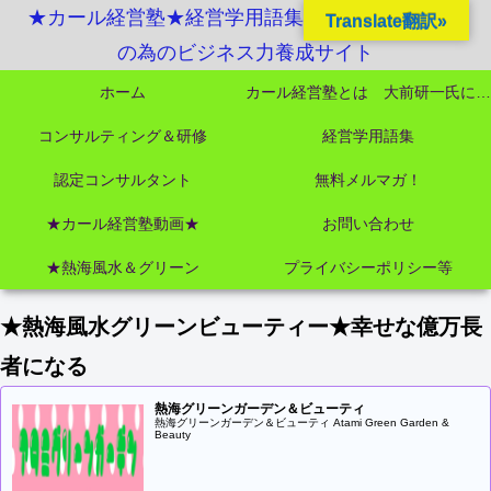
★カール経営塾★経営学用語集起業独立成功MBA
Translate翻訳»
の為のビジネス力養成サイト
ホーム
カール経営塾とは 大前研一氏にビジネス教育界最強講師陣として選ばれました
コンサルティング＆研修
経営学用語集
認定コンサルタント
無料メルマガ！
★カール経営塾動画★
お問い合わせ
★熱海風水＆グリーン
プライバシーポリシー等
★熱海風水グリーンビューティー★幸せな億万長
者になる
熱海グリーンガーデン＆ビューティ
熱海グリーンガーデン＆ビューティ Atami Green Garden &
Beauty