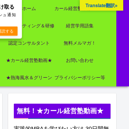
Translate翻訳»
受け取る
ホーム
カール経営塾とは 大前研一氏にビジネス教育界最強講師陣として選ばれました
ッシュ通知
コンサルティング＆研修
経営学用語集
購読する
認定コンサルタント
無料メルマガ！
★カール経営塾動画★
お問い合わせ
★熱海風水＆グリーン
プライバシーポリシー等
無料！★カール経営塾動画★
実践的MBAを学びたい方は 30日間無