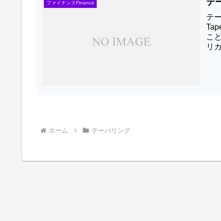
テー
ファイナンスFinance
テ
Ta
こ
リ
が指
ホーム
テーパリング