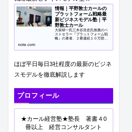
情報｜平野敦士カールの
プラットフォーム戦略最
新ビジネスモデル塾｜平
野敦士カール
大前研一氏三木谷浩史氏推薦のベ
ストセラー『プラットフォーム戦
略』の著者、２冊連続１０万部突
破、40冊以上の著書等と
note.com
Panasonicや日立などの大手企業
研修、大学教授、早稲田MBA非常
勤講師等で培ってきた知見をご提
供します。現役経営コンサル...
ほぼ平日毎日3社程度の最新のビジネ
スモデルを徹底解説します
プロフィール
★カール経営塾★塾長 著書４0
冊以上 経営コンサルタント