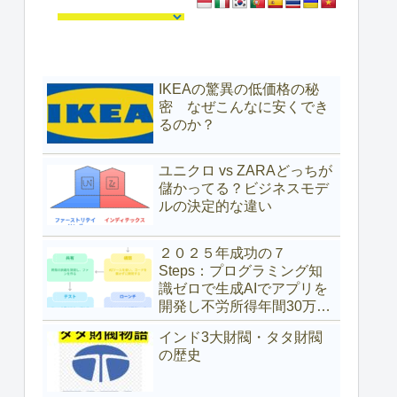
IKEAの驚異の低価格の秘
密 なぜこんなに安くでき
るのか？
ユニクロ vs ZARAどっちが
儲かってる？ビジネスモデ
ルの決定的な違い
２０２５年成功の７
Steps：プログラミング知
識ゼロで生成AIでアプリを
開発し不労所得年間30万ド
ル（約4,700万円）を得た具
インド3大財閥・タタ財閥
体的な方法
の歴史