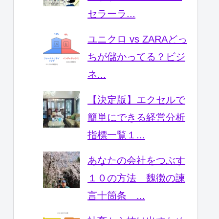
セラーラ...
ユニクロ vs ZARAどっ
ちが儲かってる？ビジ
ネ...
【決定版】エクセルで
簡単にできる経営分析
指標一覧１...
あなたの会社をつぶす
１０の方法 魏徴の諫
言十箇条 ...