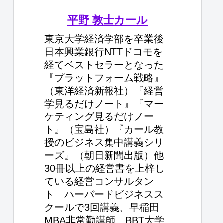
平野 敦士カール
東京大学経済学部を卒業後
日本興業銀行NTTドコモを
経てベストセラーとなった
『プラットフォーム戦略』
（東洋経済新報社）『経営
学見るだけノート』『マー
ケティング見るだけノー
ト』（宝島社）『カール教
授のビジネス集中講義シリ
ーズ』（朝日新聞出版）他
30冊以上の経営書を上梓し
ている経営コンサルタン
ト ハーバードビジネスス
クールで3回講義、早稲田
MBA非常勤講師、BBT大学