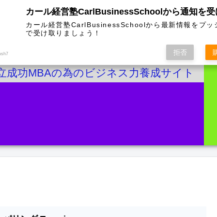
カール経営塾CarlBusinessSchoolから通知を
カール経営塾CarlBusinessSchoolから最新情報をプ
で受け取りましょう！
拒否
ush7
立成功MBAの為のビジネス力養成サイト