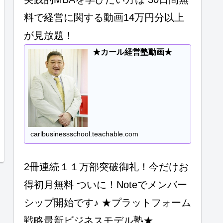
料で経営に関する動画14万円分以上
が見放題！
★カール経営塾動画★
carlbusinessschool.teachable.com
2冊連続１１万部突破御礼！今だけお
得初月無料 ついに！Noteでメンバー
シップ開始です♪ ★プラットフォーム
戦略最新ビジネスモデル塾★