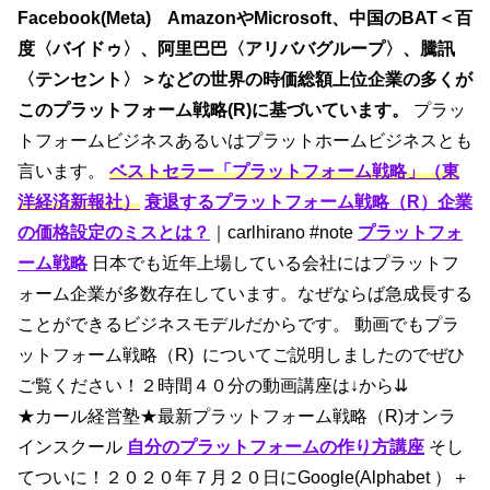
Facebook(Meta) AmazonやMicrosoft、中国のBAT＜百
度〈バイドゥ〉、阿里巴巴〈アリババグループ〉、騰訊
〈テンセント〉＞などの世界の時価総額上位企業の多くが
このプラットフォーム戦略(R)に基づいています。
プラッ
トフォームビジネスあるいはプラットホームビジネスとも
言います。
ベストセラー「プラットフォーム戦略」（東
洋経済新報社）
衰退するプラットフォーム戦略（R）企業
の価格設定のミスとは？
｜carlhirano
#note
プラットフォ
ーム戦略
日本でも近年上場している会社にはプラットフ
ォーム企業が多数存在しています。なぜならば急成長する
ことができるビジネスモデルだからです。 動画でもプラ
ットフォーム戦略（R) についてご説明しましたのでぜひ
ご覧ください！２時間４０分の動画講座は↓から⇊
★カール経営塾★最新プラットフォーム戦略（R)オンラ
インスクール
自分のプラットフォームの作り方講座
そし
てついに！２０２０年７月２０日にGoogle(Alphabet ）＋