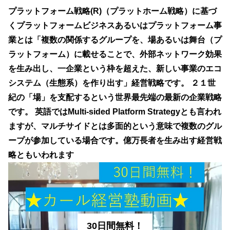
o
m
n
プラットフォーム戦略(R)（プラットホーム戦略）に基づ
o
くプラットフォームビジネスあるいはプラットフォーム事
k
業とは「複数の関係するグループを、場あるいは舞台（プ
ラットフォーム）に載せることで、外部ネットワーク効果
を生み出し、一企業という枠を超えた、新しい事業のエコ
システム（生態系）を作り出す」経営戦略です。
２１世
紀の「場」を支配するという世界最先端の最新の企業戦略
です。
英語ではMulti-sided Platform Strategyとも言われ
ますが、マルチサイドとは多面的という意味で複数のグル
ープが参加している場合です。億万長者を生み出す経営戦
略ともいわれます
30日間無料！