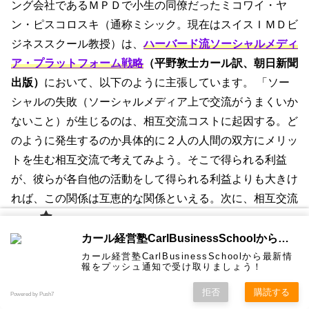
ング会社であるＭＰＤで小生の同僚だったミコワイ・ヤ
ン・ピスコロスキ（通称ミシック。現在はスイスＩＭＤビ
ジネススクール教授）は、
ハーバード流ソーシャルメディ
ア・プラットフォーム戦略
（平野敦士カール訳、朝日新聞
出版）
において、以下のように主張しています。 「ソー
シャルの失敗（ソーシャルメディア上で交流がうまくいか
ないこと）が生じるのは、相互交流コストに起因する。ど
のように発生するのか具体的に２人の人間の双方にメリッ
トを生む相互交流で考えてみよう。そこで得られる利益
が、彼らが各自他の活動をして得られる利益よりも大きけ
れば、この関係は互恵的な関係といえる。次に、相互交流
コストが存在する可能性を考えてみよう。たとえば、２人
カール経
の人間が離れたところにいる場合、あるいは交流を始める
カール経営塾CarlBusinessSchoolから通知を受け取る
営塾と
は 大前
際に著しい不快感を経験する場合に、コストが発生する。
カール経営塾CarlBusinessSchoolから最新情
研一氏に
コンサル
認定コン
★カール
★熱海風
プライバ
ビジネス
経営学用
無料メル
お問い合
報をプッシュ通知で受け取りましょう！
ホーム
ティング
サルタン
経営塾動
水＆グリ
シーポリ
教育界最
語集
マガ！
わせ
相互交流に伴うコストが上回る場合、交流が始まることは
＆研修
ト
画★
ーン
シー等
強講師陣
として選
拒否
購読する
なく、ソーシャルの失敗が発生する。」
ハーバード流ソ
Powered by Push7
ばれまし
た