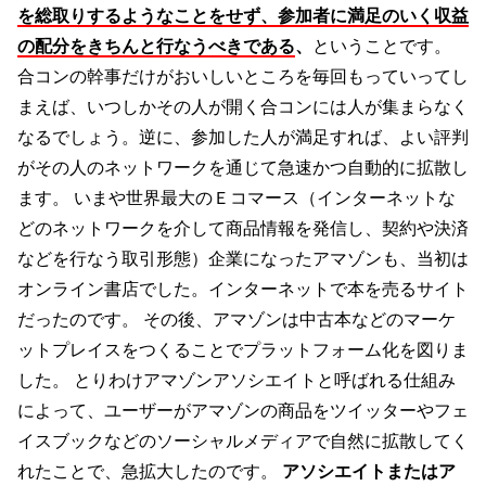
を総取りするようなことをせず、参加者に満足のいく収益
の配分をきちんと行なうべきである
、
ということです。
合コンの幹事だけがおいしいところを毎回もっていってし
まえば、いつしかその人が開く合コンには人が集まらなく
なるでしょう。逆に、参加した人が満足すれば、よい評判
がその人のネットワークを通じて急速かつ自動的に拡散し
ます。 いまや世界最大のＥコマース（インターネットな
どのネットワークを介して商品情報を発信し、契約や決済
などを行なう取引形態）企業になったアマゾンも、当初は
オンライン書店でした。インターネットで本を売るサイト
だったのです。 その後、アマゾンは中古本などのマーケ
ットプレイスをつくることでプラットフォーム化を図りま
した。 とりわけアマゾンアソシエイトと呼ばれる仕組み
によって、ユーザーがアマゾンの商品をツイッターやフェ
イスブックなどのソーシャルメディアで自然に拡散してく
れたことで、急拡大したのです。
アソシエイトまたはア