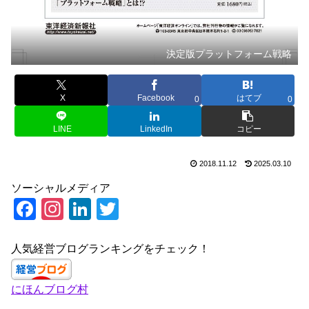
決定版プラットフォーム戦略
X
Facebook
はてブ
0
0
LINE
LinkedIn
コピー
2018.11.12
2025.03.10
ソーシャルメディア
F
In
Li
T
a
st
n
wi
c
a
k
tt
人気経営ブログランキングをチェック！
e
gr
e
er
にほんブログ村
b
a
dI