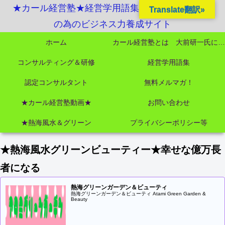
★カール経営塾★経営学用語集起業独立成功MBA
Translate翻訳»
の為のビジネス力養成サイト
ホーム
カール経営塾とは 大前研一氏にビジネス教育界最強講師陣として選ばれました
コンサルティング＆研修
経営学用語集
認定コンサルタント
無料メルマガ！
★カール経営塾動画★
お問い合わせ
★熱海風水＆グリーン
プライバシーポリシー等
★熱海風水グリーンビューティー★幸せな億万長
者になる
熱海グリーンガーデン＆ビューティ
熱海グリーンガーデン＆ビューティ Atami Green Garden &
Beauty