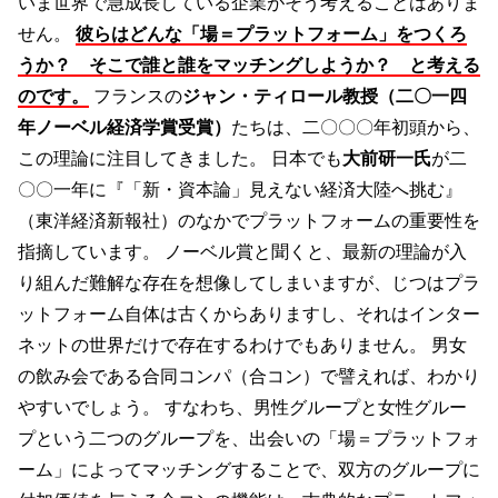
いま世界で急成長している企業がそう考えることはありま
せん。
彼らはどんな「場＝プラットフォーム」をつくろ
うか？ そこで誰と誰をマッチングしようか？ と考える
のです。
フランスの
ジャン・ティロール教授（二〇一四
年ノーベル経済学賞受賞）
たちは、二〇〇〇年初頭から、
この理論に注目してきました。 日本でも
大前研一氏
が二
〇〇一年に『「新・資本論」見えない経済大陸へ挑む』
（東洋経済新報社）のなかでプラットフォームの重要性を
指摘しています。 ノーベル賞と聞くと、最新の理論が入
り組んだ難解な存在を想像してしまいますが、じつはプラ
ットフォーム自体は古くからありますし、それはインター
ネットの世界だけで存在するわけでもありません。 男女
の飲み会である合同コンパ（合コン）で譬えれば、わかり
やすいでしょう。 すなわち、男性グループと女性グルー
プという二つのグループを、出会いの「場＝プラットフォ
ーム」によってマッチングすることで、双方のグループに