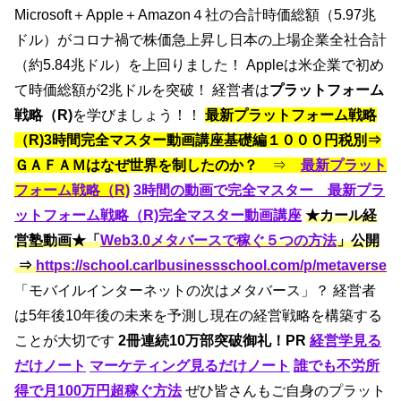
Microsoft＋Apple＋Amazon４社の合計時価総額（5.97兆
ドル）がコロナ禍で株価急上昇し日本の上場企業全社合計
（約5.84兆ドル）を上回りました！ Appleは米企業で初め
て時価総額が2兆ドルを突破！ 経営者は
プラットフォーム
戦略（R)
を学びましょう！！
最新プラットフォーム戦略
（R)3時間完全マスター動画講座基礎編１０００円税別⇒
ＧＡＦＡＭはなぜ世界を制したのか？
⇒
最新プラット
フォーム戦略（R)
3時間の動画で完全マスター 最新プラ
ットフォーム戦略（R)完全マスター動画講座
★カール経
営塾動画★「
Web3.0メタバースで稼ぐ５つの方法
」公開
⇒
https://
school.carlbusinessschool.com/p/metaverse
「モバイルインターネットの次はメタバース」？ 経営者
は5年後10年後の未来を予測し現在の経営戦略を構築する
ことが大切です
2冊連続10万部突破御礼！PR
経営学見る
だけノート
マーケティング見るだけノート
誰でも不労所
得で月100万円超稼ぐ方法
ぜひ皆さんもご自身のプラット