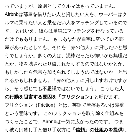
っていますが、原則としてクルマはもっていません。
Airbnbは部屋を借りたい人と貸したい人を、ウーバーはク
ルマに乗りたい人と乗せたい人をマッチングしているので
す。 とはいえ、彼らは単純にマッチングを行なっている
だけでもありません。 もしあなたが自宅に空いている部
屋があったとしても、それを「赤の他人」に貸したいと思
うでしょうか。多くの人は、泥棒だったら怖いから無理だ
とか、物を壊されたり盗まれたりするのではないかとか、
もしかしたら危害を加えられてしまうのではないか、と恐
れるかもしれません。「赤の他人」に貸し出すわけですか
ら、そう感じても不思議ではないでしょう。 こうした
人
の行動を阻害する要因を「フリクション」
と呼びます。
フリクション（Friction）とは、英語で摩擦あるいは障壁
という意味です。 このフリクションを取り除く仕組みを
つくったことで、Airbnbは一気に広がったのです。 つま
り彼らは貸し手と借り手双方に
「信頼」の仕組みを提供
し