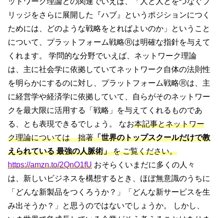
ットワーク理論との関連でいえば、「人と人とをつなぐブ
リッジをさらに展開した『ハブ』というポジションにつく
ためには、どのような戦略をとればよいのか」ということ
について、プラットフォーム戦略Ⓡは明確な指針を与えて
くれます。 学問的な分野でいえば、ネットワーク理論
は、主に社会学に依拠していてネットワーク自体の法則性
を明らかにするのに対し、プラットフォーム戦略Ⓡは、主
に経営学や経済学に依拠していて、自らがそのネットワー
クを最大限に活用する「戦略」を与えてくれるものであ
る、とも表現できるでしょう。 なお
本記事とネットワー
ク理論については 拙著
「世界のトップスクールだけで教
えられている 最強の人脈術」
を ご覧ください。
https://amzn.to/2QnO1fU
おそらくいまだに多くの人々
は、新しいビジネスを構想するとき、ほぼ無意識のうちに
「どんな新製品をつくろうか？」「どんな新サービスを生
み出そうか？」と思うのではないでしょうか。 しかし、