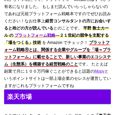
有名になりました。 もしまだ読んでいらっしゃらないの
であれば元祖プラットフォーム戦略本ですのでぜひお読み
ください！なお仕事上
経営コンサルタントの方にお会いす
ると殆どの方が読んでいる
とのことです。
平野 敦士カー
ル の
プラットフォーム戦略
―２１世紀の競争を支配する
「場をつくる」技術
を Amazon でチェック！
プラットフ
ォーム戦略Ⓡとは、関係する企業やグループを「場＝プラ
ットフォーム」に載せることで、新しい事業のエコシステ
ム（生態系）を構築する経営戦略のこと
です。 たとえば
副業で月に１００万円稼ぐことができると話題の
Mopy
と
いうポイントサイトは一部上場企業のセレスが運営してい
ますがこれもプラットフォームですね
楽天市場