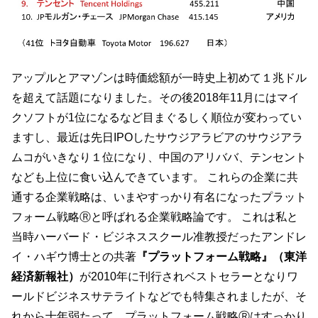
アップルとアマゾンは時価総額が一時史上初めて１兆ドル
を超えて話題になりました。その後2018年11月にはマイ
クソフトが1位になるなど目まぐるしく順位が変わってい
ますし、最近は先日IPOしたサウジアラビアのサウジアラ
ムコがいきなり１位になり、中国のアリババ、テンセント
なども上位に食い込んできています。 これらの企業に共
通する企業戦略は、いまやすっかり有名になったプラット
フォーム戦略Ⓡと呼ばれる企業戦略論です。 これは私と
当時ハーバード・ビジネススクール准教授だったアンドレ
イ・ハギウ博士との共著
『プラットフォーム戦略』（東洋
経済新報社）
が2010年に刊行されベストセラーとなりワ
ールドビジネスサテライトなどでも特集されましたが、そ
れから十年弱たって、プラットフォーム戦略Ⓡはすっかり