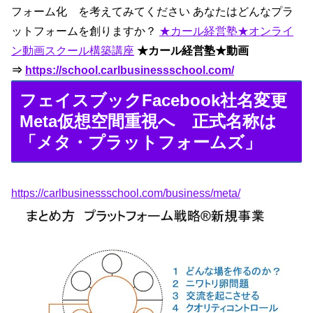
フォーム化 を考えてみてください あなたはどんなプラ
ットフォームを創りますか？
★カール経営塾★オンライ
ン動画スクール構築講座
★カール経営塾★動画
⇒
https://school.carlbusinessschool.com/
フェイスブックFacebook社名変更
Meta仮想空間重視へ 正式名称は
「メタ・プラットフォームズ」
https://
carlbusinessschool.com/business/meta/