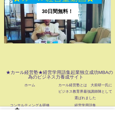
30日間無料！
★カール経営塾★経営学用語集起業独立成功MBAの
為のビジネス力養成サイト
ホーム
カール経営塾とは 大前研一氏に
ビジネス教育界最強講師陣として
選ばれました
コンサルティング＆研修
経営学用語集
認定コンサルタント
無料メルマガ！
カール経