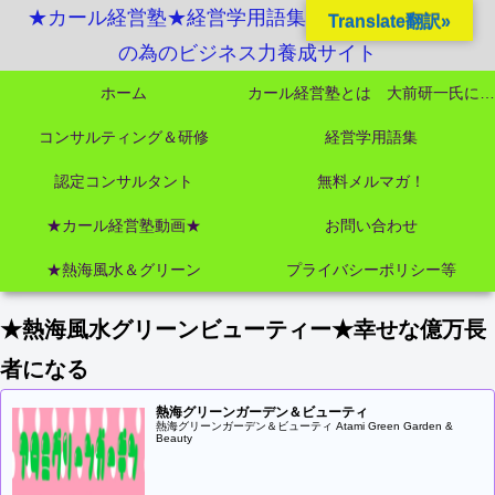
★カール経営塾★経営学用語集起業独立成功MBA
Translate翻訳»
の為のビジネス力養成サイト
ホーム
カール経営塾とは 大前研一氏にビジネス教育界最強講師陣として選ばれました
コンサルティング＆研修
経営学用語集
認定コンサルタント
無料メルマガ！
★カール経営塾動画★
お問い合わせ
★熱海風水＆グリーン
プライバシーポリシー等
★熱海風水グリーンビューティー★幸せな億万長
者になる
熱海グリーンガーデン＆ビューティ
熱海グリーンガーデン＆ビューティ Atami Green Garden &
Beauty