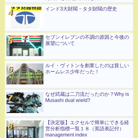
インド3大財閥・タタ財閥の歴史
セブンイレブンの不調の原因と今後の
展望について
ルイ・ヴィトンを創業したのは貧しい
ホームレス少年だった！
なぜ武蔵は二刀流だったのか？Why is
Musashi dual wield?
【決定版】エクセルで簡単にできる経
営分析指標一覧１８（英語表記付）
management index