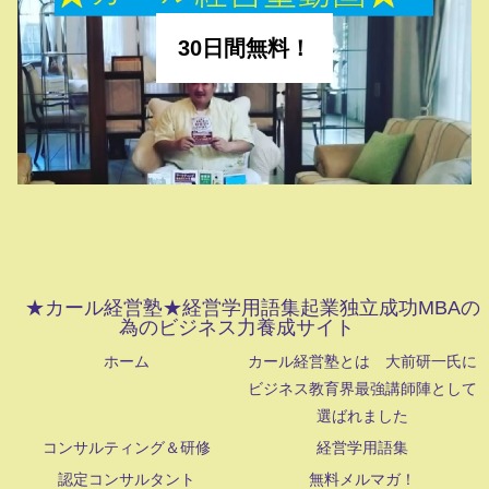
30日間無料！
★カール経営塾★経営学用語集起業独立成功MBAの
為のビジネス力養成サイト
ホーム
カール経営塾とは 大前研一氏に
ビジネス教育界最強講師陣として
選ばれました
コンサルティング＆研修
経営学用語集
認定コンサルタント
無料メルマガ！