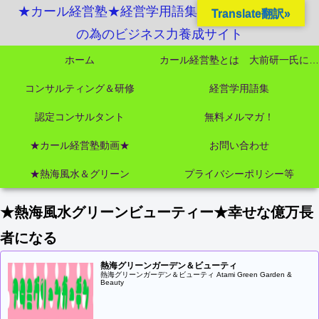
★カール経営塾★経営学用語集起業独立成功MBA
Translate翻訳»
の為のビジネス力養成サイト
ホーム
カール経営塾とは 大前研一氏にビジネス教育界最強講師陣として選ばれました
コンサルティング＆研修
経営学用語集
認定コンサルタント
無料メルマガ！
★カール経営塾動画★
お問い合わせ
★熱海風水＆グリーン
プライバシーポリシー等
★熱海風水グリーンビューティー★幸せな億万長
者になる
熱海グリーンガーデン＆ビューティ
熱海グリーンガーデン＆ビューティ Atami Green Garden &
Beauty