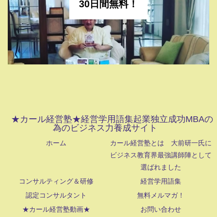
30日間無料！
★カール経営塾★経営学用語集起業独立成功MBAの
為のビジネス力養成サイト
ホーム
カール経営塾とは 大前研一氏に
ビジネス教育界最強講師陣として
選ばれました
コンサルティング＆研修
経営学用語集
認定コンサルタント
無料メルマガ！
★カール経営塾動画★
お問い合わせ