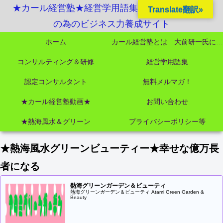
★カール経営塾★経営学用語集起業独立成功MBA
Translate翻訳»
の為のビジネス力養成サイト
ホーム
カール経営塾とは 大前研一氏にビジネス教育界最強講師陣として選ばれました
コンサルティング＆研修
経営学用語集
認定コンサルタント
無料メルマガ！
★カール経営塾動画★
お問い合わせ
★熱海風水＆グリーン
プライバシーポリシー等
★熱海風水グリーンビューティー★幸せな億万長
者になる
熱海グリーンガーデン＆ビューティ
熱海グリーンガーデン＆ビューティ Atami Green Garden &
Beauty