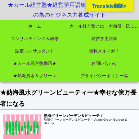
★カール経営塾★経営学用語集起業独立成功MBA
Translate翻訳»
の為のビジネス力養成サイト
ホーム
カール経営塾とは 大前研一氏にビジネス教育界最強講師陣として選ばれました
コンサルティング＆研修
経営学用語集
認定コンサルタント
無料メルマガ！
★カール経営塾動画★
お問い合わせ
★熱海風水＆グリーン
プライバシーポリシー等
★熱海風水グリーンビューティー★幸せな億万長
者になる
熱海グリーンガーデン＆ビューティ
熱海グリーンガーデン＆ビューティ Atami Green Garden &
Beauty