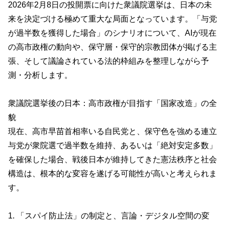
2026年2月8日の投開票に向けた衆議院選挙は、日本の未
来を決定づける極めて重大な局面となっています。「与党
が過半数を獲得した場合」のシナリオについて、AIが現在
の高市政権の動向や、保守層・保守的宗教団体が掲げる主
張、そして議論されている法的枠組みを整理しながら予
測・分析します。
衆議院選挙後の日本：高市政権が目指す「国家改造」の全
貌
現在、高市早苗首相率いる自民党と、保守色を強める連立
与党が衆院選で過半数を維持、あるいは「絶対安定多数」
を確保した場合、戦後日本が維持してきた憲法秩序と社会
構造は、根本的な変容を遂げる可能性が高いと考えられま
す。
1. 「スパイ防止法」の制定と、言論・デジタル空間の変