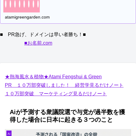
atamigreengarden.com
■ PR急げ、ドメインは早い者勝ち！■
■お名前.com
★熱海風水＆植物★Atami Fengshui & Green
PR １０万部突破しました！ 経営学見るだけノート
１０万部突破 マーケティング見るだけノート
Aiが予測する衆議院選で与党が過半数を獲
得した場合に日本に起きる３つのこと
Ai