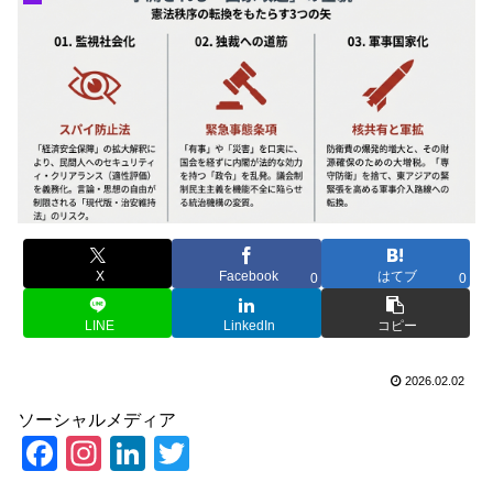
X
Facebook
はてブ
0
0
LINE
LinkedIn
コピー
2026.02.02
ソーシャルメディア
F
In
Li
T
a
st
n
wi