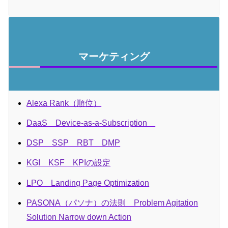
マーケティング
Alexa Rank（順位）
DaaS Device-as-a-Subscription
DSP SSP RBT DMP
KGI KSF KPIの設定
LPO Landing Page Optimization
PASONA（パソナ）の法則 Problem Agitation
Solution Narrow down Action