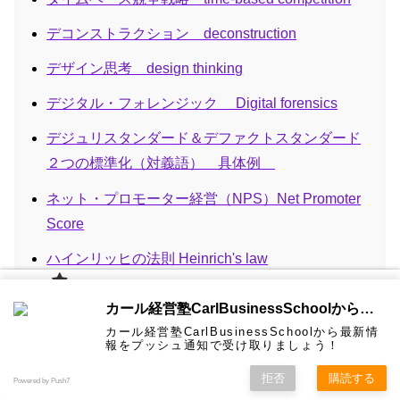
デコンストラクション deconstruction
デザイン思考 design thinking
デジタル・フォレンジック Digital forensics
デジュリスタンダード＆デファクトスタンダード
２つの標準化（対義語） 具体例
ネット・プロモーター経営（NPS）Net Promoter
Score
ハインリッヒの法則 Heinrich's law
ピラミッドストラクチャー（構造化）
カール経
カール経営塾CarlBusinessSchoolから通知を受け取る
営塾と
は 大前
フリー戦略
カール経営塾CarlBusinessSchoolから最新情
研一氏に
コンサル
認定コン
★カール
★熱海風
プライバ
ビジネス
経営学用
無料メル
お問い合
報をプッシュ通知で受け取りましょう！
ホーム
ティング
サルタン
経営塾動
水＆グリ
シーポリ
教育界最
語集
マガ！
わせ
＆研修
ト
画★
ーン
シー等
フレームワークとは Framework
強講師陣
として選
拒否
購読する
Powered by Push7
ばれまし
た
ブルー・オーシャン戦略 Blue Ocean Strategy