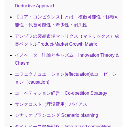
Deductive Approach
【コア・コンピタンス】とは 模倣可能性・移転可
能性・代替可能性・希少性・耐久性
アンゾフの製品市場マトリクス（マトリックス）成
長ベクトルProduct-Market Growth Matrix
イノベーター理論とキャズム Innovation Theory &
Chasm
エフェクチュエーション(effectuation)&コーゼーシ
ョン（causation)
コーペティション経営 Co-opetition Strategy
サンクコスト（埋没費用）バイアス
シナリオプランニング Scenario planning
タイムベース競争戦略 time-based competition