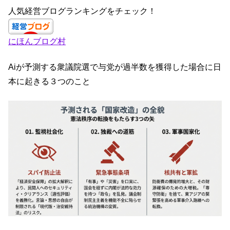
c
a
k
tt
人気経営ブログランキングをチェック！
e
gr
e
er
にほんブログ村
b
a
dI
o
m
n
Aiが予測する衆議院選で与党が過半数を獲得した場合に日
o
本に起きる３つのこと
k