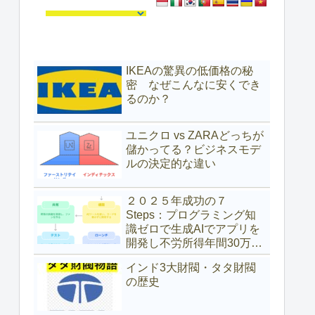
IKEAの驚異の低価格の秘
密 なぜこんなに安くでき
るのか？
ユニクロ vs ZARAどっちが
儲かってる？ビジネスモデ
ルの決定的な違い
２０２５年成功の７
Steps：プログラミング知
識ゼロで生成AIでアプリを
開発し不労所得年間30万ド
ル（約4,700万円）を得た具
インド3大財閥・タタ財閥
体的な方法
の歴史