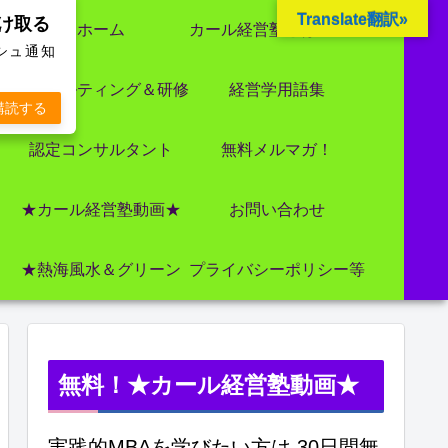
Translate翻訳»
受け取る
ホーム
カール経営塾とは 大前研一氏にビジネス教育界最強講師陣として選ばれました
ッシュ通知
コンサルティング＆研修
経営学用語集
購読する
認定コンサルタント
無料メルマガ！
★カール経営塾動画★
お問い合わせ
★熱海風水＆グリーン
プライバシーポリシー等
無料！★カール経営塾動画★
実践的MBAを学びたい方は 30日間無