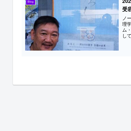
2
Blog
受
ノ
理
ム
して
ら6