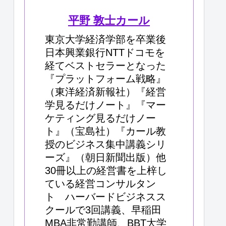
平野 敦士カール
東京大学経済学部を卒業後
日本興業銀行NTTドコモを
経てベストセラーとなった
『プラットフォーム戦略』
（東洋経済新報社）『経営
学見るだけノート』『マー
ケティング見るだけノー
ト』（宝島社）『カール教
授のビジネス集中講義シリ
ーズ』（朝日新聞出版）他
30冊以上の経営書を上梓し
ている経営コンサルタン
ト ハーバードビジネスス
クールで3回講義、早稲田
MBA非常勤講師、BBT大学