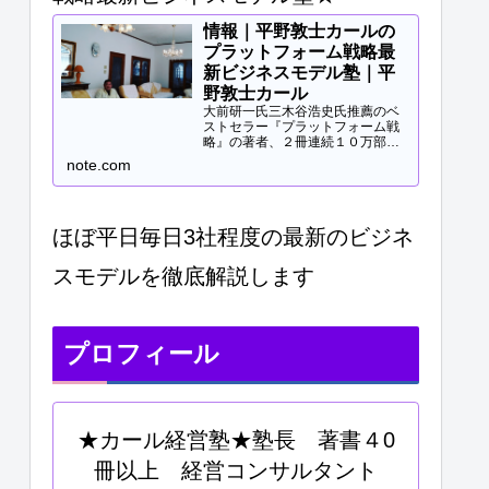
情報｜平野敦士カールの
プラットフォーム戦略最
新ビジネスモデル塾｜平
野敦士カール
大前研一氏三木谷浩史氏推薦のベ
ストセラー『プラットフォーム戦
略』の著者、２冊連続１０万部突
破、40冊以上の著書等と
note.com
Panasonicや日立などの大手企業
研修、大学教授、早稲田MBA非常
勤講師等で培ってきた知見をご提
供します。現役経営コンサル...
ほぼ平日毎日3社程度の最新のビジネ
スモデルを徹底解説します
プロフィール
★カール経営塾★塾長 著書４0
冊以上 経営コンサルタント