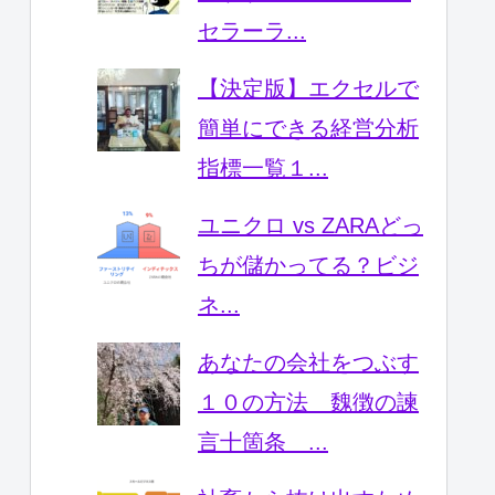
セラーラ...
【決定版】エクセルで
簡単にできる経営分析
指標一覧１...
ユニクロ vs ZARAどっ
ちが儲かってる？ビジ
ネ...
あなたの会社をつぶす
１０の方法 魏徴の諫
言十箇条 ...