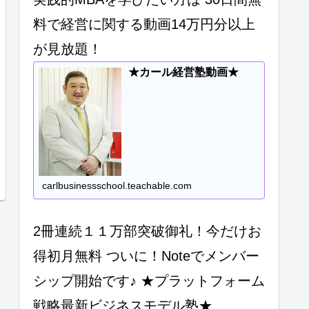
料で経営に関する動画14万円分以上
が見放題！
★カール経営塾動画★
carlbusinessschool.teachable.com
2冊連続１１万部突破御礼！今だけお
得初月無料 ついに！Noteでメンバー
シップ開始です♪ ★プラットフォーム
戦略最新ビジネスモデル塾★