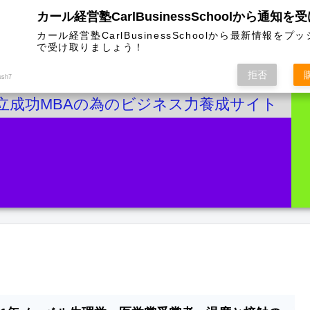
カール経営塾CarlBusinessSchoolから通知を
カール経営塾CarlBusinessSchoolから最新情報をプ
で受け取りましょう！
拒否
ush7
立成功MBAの為のビジネス力養成サイト