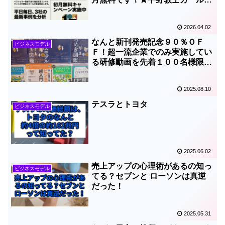
プラットフォーム戦略最新ビジネ
スモデル塾★
2026.04.02
なんと新刊発売記念９０％ＯＦ
ビジネスモデル
Ｆ！超一流企業でのみ実施してい
る研修動画を先着１００名様限定
でご提供します
2025.08.10
テスラとトヨタ
ビジネスモデル
2025.06.02
売上アップの心理術があるの知っ
ビジネスモデル
てる？セブンと ローソンは真逆
だった！
2025.05.31