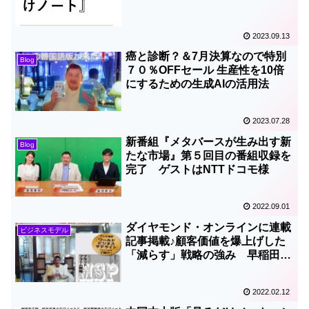
2023.09.13
癌と診断？＆7月決算なので特別
Blog
７０％OFFセール 生産性を10倍
にするための生成AIの活用法
2023.07.28
新番組『メタバースが生み出す新
Blog
たな市場』第５回目の番組収録を
完了 ゲストはNTTドコモ様
2022.09.01
ダイヤモンド・オンラインに連載
ビジネスモデル
記事掲載♪顧客価値を爆上げした
「減らす」戦略の強み 早稲田で
また教えます
2022.02.12