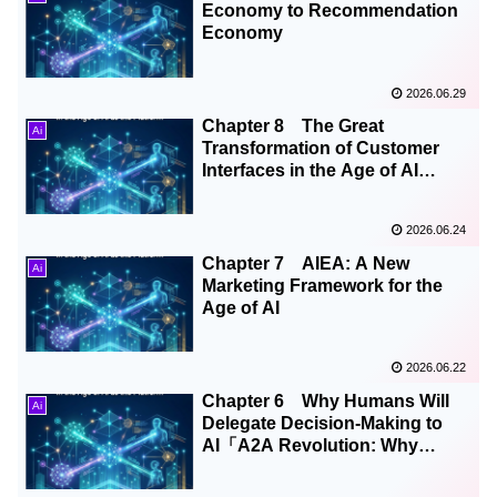
Economy to Recommendation
Economy
2026.06.29
Chapter 8 The Great
Ai
Transformation of Customer
Interfaces in the Age of AI
Agents and the Rise of Trust
Architecture
2026.06.24
Chapter 7 AIEA: A New
Ai
Marketing Framework for the
Age of AI
2026.06.22
Chapter 6 Why Humans Will
Ai
Delegate Decision-Making to
AI「A2A Revolution: Why
Platforms Collapse in the Age
of AI」