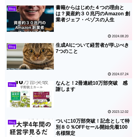
書籍からはじめた４つの理由と
Blog
は？資産約３０兆円のAmazon 創
業者ジェフ・ベゾスの人生
2024.08.20
生成AIについて経営者が学ぶべき
Blog
7つのこと
2024.07.24
なんと！2冊連続10万部突破 感
Blog
謝します
2023.12.02
ついに10万部突破！記念として特
Blog
別８０％OFFセール開始先着100
名様限定