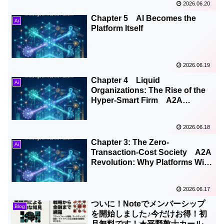
2026.06.20
Chapter 5 AI Becomes the
Ai
Platform Itself
2026.06.19
Chapter 4 Liquid
Ai
Organizations: The Rise of the
Hyper-Smart Firm A2A
Revolution: Why Platforms Will
Collapse in the Age of AI
2026.06.18
Chapter 3: The Zero-
Ai
Transaction-Cost Society A2A
Revolution: Why Platforms Will
Collapse in the Age of AI
2026.06.17
ついに！Noteでメンバーシップ
Blog
を開始しました♪今だけお得！初
月無料です！★平野敦士カールの