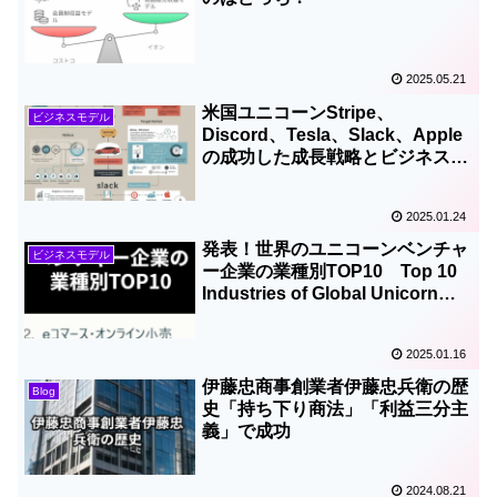
2025.05.21
米国ユニコーンStripe、
ビジネスモデル
Discord、Tesla、Slack、Apple
の成功した成長戦略とビジネスモ
デルSuccessful growth
strategies and business models
2025.01.24
of US unicorn ventures Stripe,
Discord, Tesla, Slack, and
発表！世界のユニコーンベンチャ
ビジネスモデル
Apple
ー企業の業種別TOP10 Top 10
Industries of Global Unicorn
Venture Companies
2025.01.16
伊藤忠商事創業者伊藤忠兵衛の歴
Blog
史「持ち下り商法」「利益三分主
義」で成功
2024.08.21