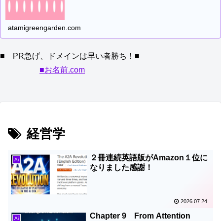
atamigreengarden.com
■ PR急げ、ドメインは早い者勝ち！■
■お名前.com
経営学
２冊連続英語版がAmazon１位に
Ai
なりました感謝！
2026.07.24
Chapter 9 From Attention
Ai