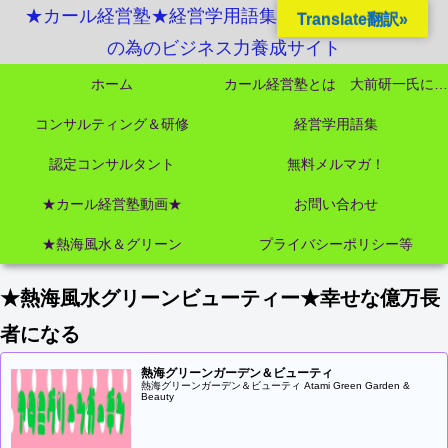
★カール経営塾★経営学用語集起業独立成功MBA
Translate翻訳»
の為のビジネス力養成サイト
ホーム
カール経営塾とは 大前研一氏にビジネス教育界最強講師陣として選ばれました
コンサルティング＆研修
経営学用語集
認定コンサルタント
無料メルマガ！
★カール経営塾動画★
お問い合わせ
★熱海風水＆グリーン
プライバシーポリシー等
★熱海風水グリーンビューティー★幸せな億万長
者になる
熱海グリーンガーデン＆ビューティ
熱海グリーンガーデン＆ビューティ Atami Green Garden &
Beauty