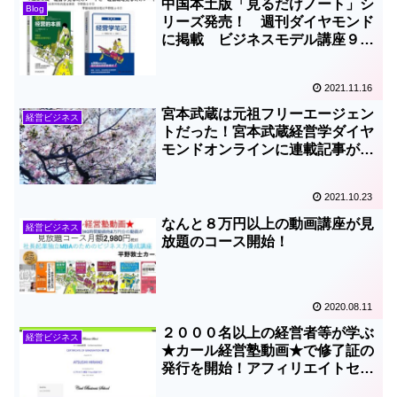
中国本土版「見るだけノート」シ
Blog
リーズ発売！ 週刊ダイヤモンド
に掲載 ビジネスモデル講座９
０％OFF
2021.11.16
宮本武蔵は元祖フリーエージェン
経営ビジネス
トだった！宮本武蔵経営学ダイヤ
モンドオンラインに連載記事が掲
載
2021.10.23
なんと８万円以上の動画講座が見
経営ビジネス
放題のコース開始！
2020.08.11
２０００名以上の経営者等が学ぶ
経営ビジネス
★カール経営塾動画★で修了証の
発行を開始！アフィリエイトセン
ターも始動！