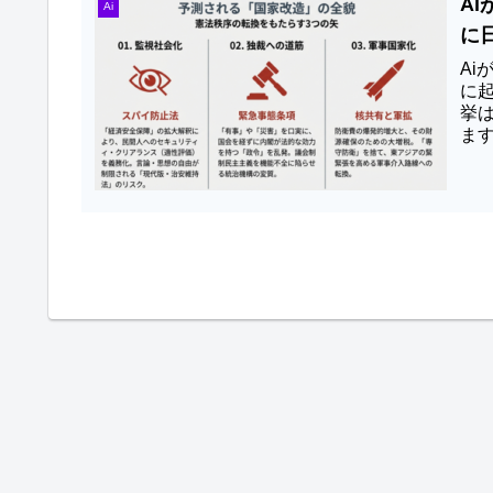
A
Ai
に
A
に起
挙
ま
て、