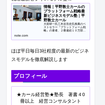
情報｜平野敦士カールの
プラットフォーム戦略最
新ビジネスモデル塾｜平
野敦士カール
大前研一氏三木谷浩史氏推薦のベ
ストセラー『プラットフォーム戦
略』の著者、２冊連続１０万部突
破、40冊以上の著書等と
note.com
Panasonicや日立などの大手企業
研修、大学教授、早稲田MBA非常
勤講師等で培ってきた知見をご提
供します。現役経営コンサル...
ほぼ平日毎日3社程度の最新のビジネ
スモデルを徹底解説します
プロフィール
★カール経営塾★塾長 著書４0
冊以上 経営コンサルタント