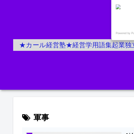
Powered by P
★カール経営塾★経営学用語集起業独
軍事