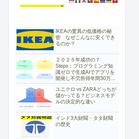
IKEAの驚異の低価格の秘
密 なぜこんなに安くでき
るのか？
２０２５年成功の７
Steps：プログラミング知
識ゼロで生成AIでアプリを
開発し不労所得年間30万ド
ル（約4,700万円）を得た具
ユニクロ vs ZARAどっちが
体的な方法
儲かってる？ビジネスモデ
ルの決定的な違い
インド3大財閥・タタ財閥
の歴史