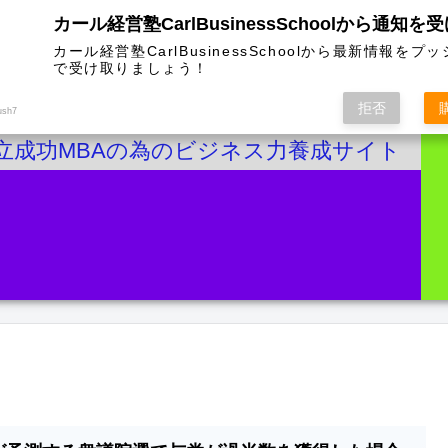
カール経営塾CarlBusinessSchoolから通知を
カール経営塾CarlBusinessSchoolから最新情報をプ
で受け取りましょう！
拒否
ush7
立成功MBAの為のビジネス力養成サイト