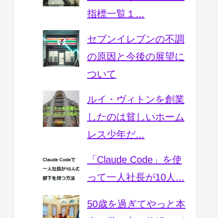
指標一覧１...
セブンイレブンの不調
の原因と今後の展望に
ついて
ルイ・ヴィトンを創業
したのは貧しいホーム
レス少年だ...
「Claude Code」を使
って一人社長が10人...
50歳を過ぎてやっと本