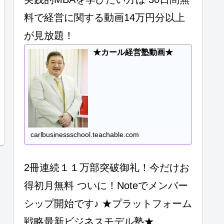
料で経営に関する動画14万円分以上
が見放題！
★カール経営塾動画★
carlbusinessschool.teachable.com
2冊連続１１万部突破御礼！今だけお
得初月無料 ついに！Noteでメンバー
シップ開始です♪ ★プラットフォーム
戦略最新ビジネスモデル塾★