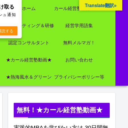
Translate翻訳»
受け取る
ホーム
カール経営塾とは 大前研一氏にビジネス教育界最強講師陣として選ばれました
ッシュ通知
コンサルティング＆研修
経営学用語集
購読する
認定コンサルタント
無料メルマガ！
★カール経営塾動画★
お問い合わせ
★熱海風水＆グリーン
プライバシーポリシー等
無料！★カール経営塾動画★
実践的MBAを学びたい方は 30日間無