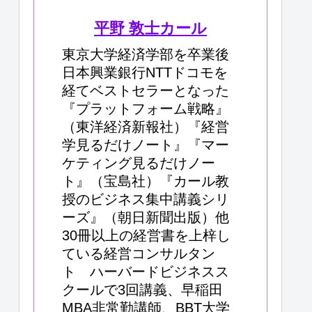
平野 敦士カール
東京大学経済学部を卒業後
日本興業銀行NTTドコモを
経てベストセラーとなった
『プラットフォーム戦略』
（東洋経済新報社）『経営
学見るだけノート』『マー
ケティング見るだけノー
ト』（宝島社）『カール教
授のビジネス集中講義シリ
ーズ』（朝日新聞出版）他
30冊以上の経営書を上梓し
ている経営コンサルタン
ト ハーバードビジネスス
クールで3回講義、早稲田
MBA非常勤講師、BBT大学