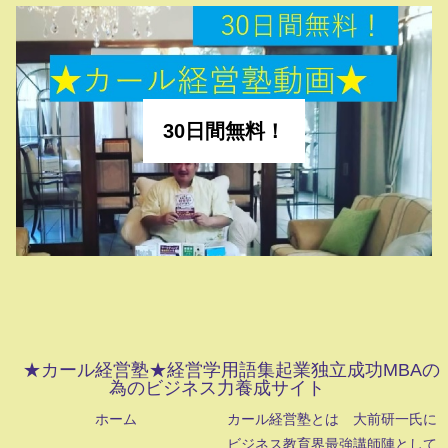
30日間無料！
★カール経営塾★経営学用語集起業独立成功MBAの
為のビジネス力養成サイト
ホーム
カール経営塾とは 大前研一氏に
ビジネス教育界最強講師陣として