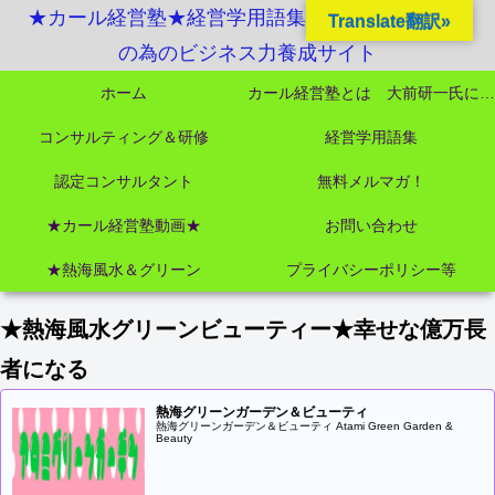
★カール経営塾★経営学用語集起業独立成功MBA
Translate翻訳»
の為のビジネス力養成サイト
ホーム
カール経営塾とは 大前研一氏にビジネス教育界最強講師陣として選ばれました
コンサルティング＆研修
経営学用語集
認定コンサルタント
無料メルマガ！
★カール経営塾動画★
お問い合わせ
★熱海風水＆グリーン
プライバシーポリシー等
★熱海風水グリーンビューティー★幸せな億万長
者になる
熱海グリーンガーデン＆ビューティ
熱海グリーンガーデン＆ビューティ Atami Green Garden &
Beauty