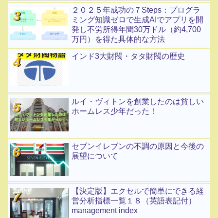
２０２５年成功の７Steps：プログラ
ミング知識ゼロで生成AIでアプリを開
発し不労所得年間30万ドル（約4,700
万円）を得た具体的な方法
インド3大財閥・タタ財閥の歴史
ルイ・ヴィトンを創業したのは貧しい
ホームレス少年だった！
セブンイレブンの不調の原因と今後の
展望について
【決定版】エクセルで簡単にできる経
営分析指標一覧１８（英語表記付）
management index