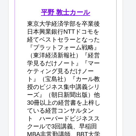
平野 敦士カール
東京大学経済学部を卒業後
日本興業銀行NTTドコモを
経てベストセラーとなった
『プラットフォーム戦略』
（東洋経済新報社）『経営
学見るだけノート』『マー
ケティング見るだけノー
ト』（宝島社）『カール教
授のビジネス集中講義シリ
ーズ』（朝日新聞出版）他
30冊以上の経営書を上梓し
ている経営コンサルタン
ト ハーバードビジネスス
クールで3回講義、早稲田
MBA非常勤講師、BBT大学