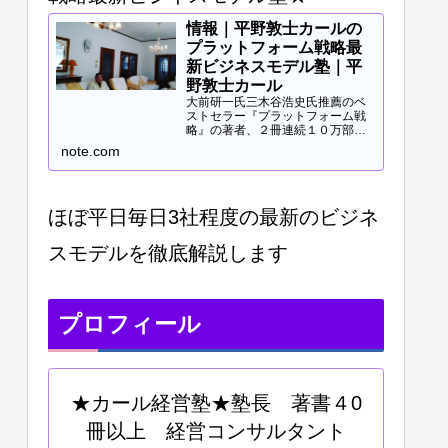
情報｜平野敦士カールの
プラットフォーム戦略最
新ビジネスモデル塾｜平
野敦士カール
大前研一氏三木谷浩史氏推薦のベ
ストセラー『プラットフォーム戦
略』の著者、２冊連続１０万部突
破、40冊以上の著書等と
note.com
Panasonicや日立などの大手企業
研修、大学教授、早稲田MBA非常
勤講師等で培ってきた知見をご提
供します。現役経営コンサル...
ほぼ平日毎日3社程度の最新のビジネ
スモデルを徹底解説します
プロフィール
★カール経営塾★塾長 著書４0
冊以上 経営コンサルタント