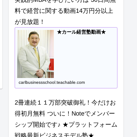
料で経営に関する動画14万円分以上
が見放題！
★カール経営塾動画★
carlbusinessschool.teachable.com
2冊連続１１万部突破御礼！今だけお
得初月無料 ついに！Noteでメンバー
シップ開始です♪ ★プラットフォーム
戦略最新ビジネスモデル塾★