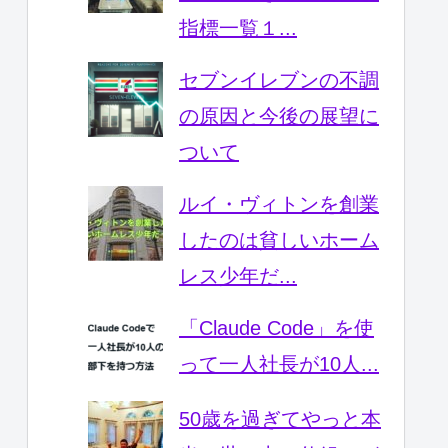
指標一覧１...
セブンイレブンの不調
の原因と今後の展望に
ついて
ルイ・ヴィトンを創業
したのは貧しいホーム
レス少年だ...
「Claude Code」を使
って一人社長が10人...
50歳を過ぎてやっと本