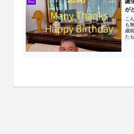
誕
Blog
が
こ
も無
歳
た
文京