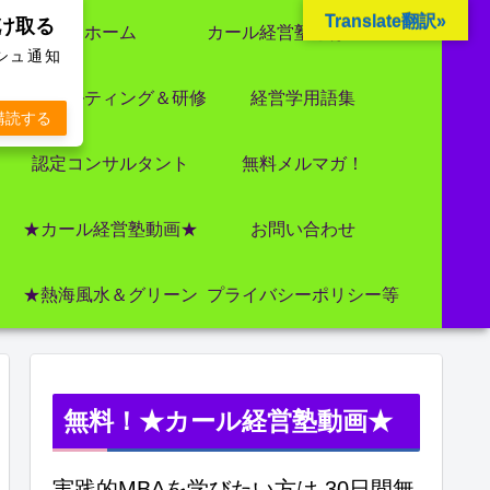
Translate翻訳»
受け取る
ホーム
カール経営塾とは 大前研一氏にビジネス教育界最強講師陣として選ばれました
ッシュ通知
コンサルティング＆研修
経営学用語集
購読する
認定コンサルタント
無料メルマガ！
★カール経営塾動画★
お問い合わせ
★熱海風水＆グリーン
プライバシーポリシー等
無料！★カール経営塾動画★
実践的MBAを学びたい方は 30日間無