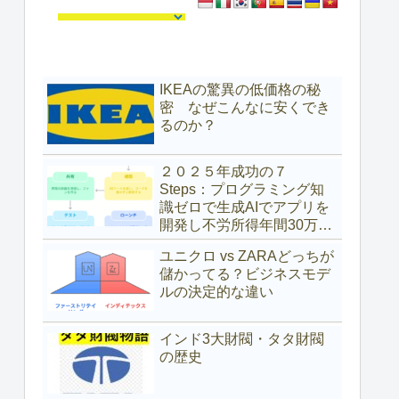
IKEAの驚異の低価格の秘
密 なぜこんなに安くでき
るのか？
２０２５年成功の７
Steps：プログラミング知
識ゼロで生成AIでアプリを
開発し不労所得年間30万ド
ル（約4,700万円）を得た具
ユニクロ vs ZARAどっちが
体的な方法
儲かってる？ビジネスモデ
ルの決定的な違い
インド3大財閥・タタ財閥
の歴史