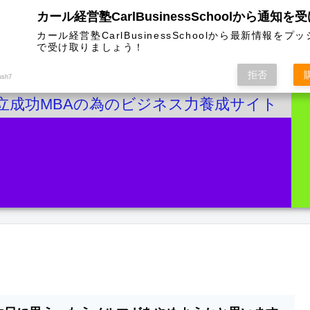
カール経営塾CarlBusinessSchoolから通知を
カール経営塾CarlBusinessSchoolから最新情報をプ
で受け取りましょう！
拒否
ush7
立成功MBAの為のビジネス力養成サイト