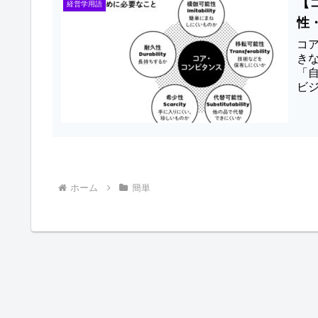
【
経営学用語
性
コ
き
「
ビ
学
た
ホーム
簡単