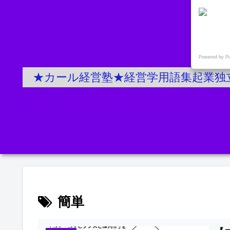
Powered by P
★カール経営塾★経営学用語集起業独
簡単