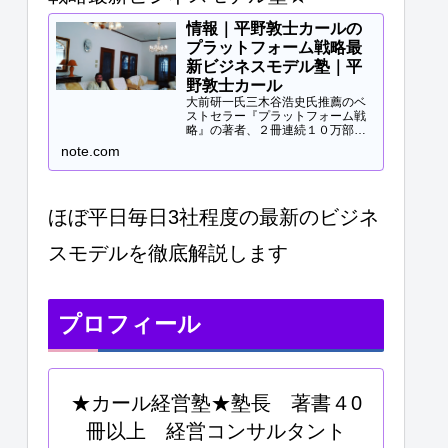
情報｜平野敦士カールの
プラットフォーム戦略最
新ビジネスモデル塾｜平
野敦士カール
大前研一氏三木谷浩史氏推薦のベ
ストセラー『プラットフォーム戦
略』の著者、２冊連続１０万部突
破、40冊以上の著書等と
note.com
Panasonicや日立などの大手企業
研修、大学教授、早稲田MBA非常
勤講師等で培ってきた知見をご提
供します。現役経営コンサル...
ほぼ平日毎日3社程度の最新のビジネ
スモデルを徹底解説します
プロフィール
★カール経営塾★塾長 著書４0
冊以上 経営コンサルタント