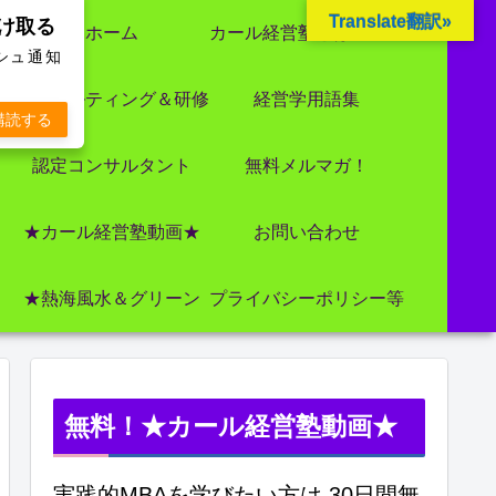
Translate翻訳»
受け取る
ホーム
カール経営塾とは 大前研一氏にビジネス教育界最強講師陣として選ばれました
ッシュ通知
コンサルティング＆研修
経営学用語集
購読する
認定コンサルタント
無料メルマガ！
★カール経営塾動画★
お問い合わせ
★熱海風水＆グリーン
プライバシーポリシー等
無料！★カール経営塾動画★
実践的MBAを学びたい方は 30日間無