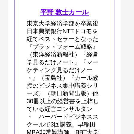
平野 敦士カール
東京大学経済学部を卒業後
日本興業銀行NTTドコモを
経てベストセラーとなった
『プラットフォーム戦略』
（東洋経済新報社）『経営
学見るだけノート』『マー
ケティング見るだけノー
ト』（宝島社）『カール教
授のビジネス集中講義シリ
ーズ』（朝日新聞出版）他
30冊以上の経営書を上梓し
ている経営コンサルタン
ト ハーバードビジネスス
クールで3回講義、早稲田
MBA非常勤講師、BBT大学