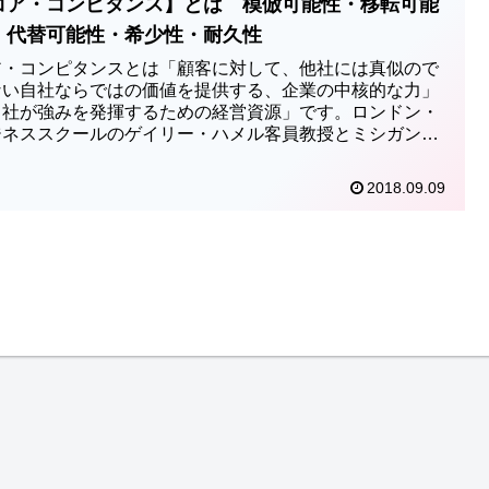
コア・コンピタンス】とは 模倣可能性・移転可能
・代替可能性・希少性・耐久性
ア・コンピタンスとは「顧客に対して、他社には真似ので
ない自社ならではの価値を提供する、企業の中核的な力」
自社が強みを発揮するための経営資源」です。ロンドン・
ジネススクールのゲイリー・ハメル客員教授とミシガン大
ビジネススクールのC.K.プラハラード教授の二人が提唱し
のがコア・コンピタンスという概念です。
2018.09.09