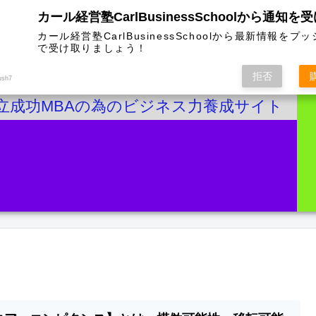
カール経営塾CarlBusinessSchoolから通知を
カール経営塾CarlBusinessSchoolから最新情報をプ
で受け取りましょう！
拒否
ush7
立成功MBAの為のビジネス力養成サイト