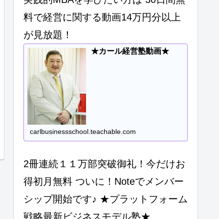
料で経営に関する動画14万円分以上
が見放題！
★カール経営塾動画★
carlbusinessschool.teachable.com
2冊連続１１万部突破御礼！今だけお
得初月無料 ついに！Noteでメンバー
シップ開始です♪ ★プラットフォーム
戦略最新ビジネスモデル塾★