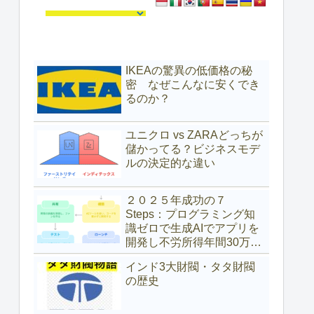
IKEAの驚異の低価格の秘
密 なぜこんなに安くでき
るのか？
ユニクロ vs ZARAどっちが
儲かってる？ビジネスモデ
ルの決定的な違い
２０２５年成功の７
Steps：プログラミング知
識ゼロで生成AIでアプリを
開発し不労所得年間30万ド
ル（約4,700万円）を得た具
インド3大財閥・タタ財閥
体的な方法
の歴史