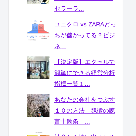
セラーラ...
ユニクロ vs ZARAどっ
ちが儲かってる？ビジ
ネ...
【決定版】エクセルで
簡単にできる経営分析
指標一覧１...
あなたの会社をつぶす
１０の方法 魏徴の諫
言十箇条 ...