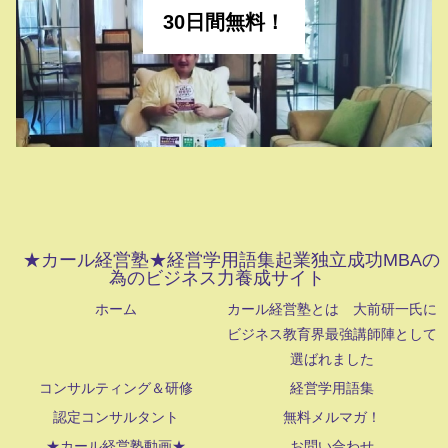
30日間無料！
★カール経営塾★経営学用語集起業独立成功MBAの
為のビジネス力養成サイト
ホーム
カール経営塾とは 大前研一氏に
ビジネス教育界最強講師陣として
選ばれました
コンサルティング＆研修
経営学用語集
認定コンサルタント
無料メルマガ！
★カール経営塾動画★
お問い合わせ