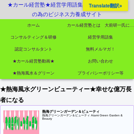
★カール経営塾★経営学用語集起業独立成功MBA
Translate翻訳»
の為のビジネス力養成サイト
ホーム
カール経営塾とは 大前研一氏にビジネス教育界最強講師陣として選ばれました
コンサルティング＆研修
経営学用語集
認定コンサルタント
無料メルマガ！
★カール経営塾動画★
お問い合わせ
★熱海風水＆グリーン
プライバシーポリシー等
★熱海風水グリーンビューティー★幸せな億万長
者になる
熱海グリーンガーデン＆ビューティ
熱海グリーンガーデン＆ビューティ Atami Green Garden &
Beauty