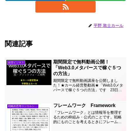
平野 敦士カール
関連記事
期間限定で無料動画公開！
経営ビジネス
「Web3.0メタバースで稼ぐ５つ
の方法」
期間限定で無料動画講座を公開しまし
た！★カール経営塾動画★「Web3.0メタ
バースで稼ぐ５つの方法」です 23日ま
で無料公開です！ ⇒ 「モバイルインタ
ーネットの次に来るのがメタバースだ」
と メタ・プラットフォームズ（旧フェイ
フレームワーク Framework
戦略的思考ロジカルシンキング
スブック）創業...
「フレームワーク」とは情報等を整理す
るための枠組み・公式のことです。戦略
的にものごとを考えるときにフレームワ
ークを使いますがフレームワークとはど