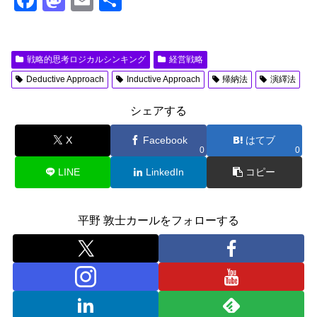
F
M
E
共
a
a
m
有
c
st
ail
戦略的思考ロジカルシンキング
経営戦略
e
o
Deductive Approach
Inductive Approach
帰納法
演繹法
b
d
o
o
シェアする
o
n
X
Facebook
はてブ
0
0
k
LINE
LinkedIn
コピー
平野 敦士カールをフォローする