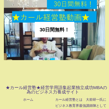
30日間無料！
★カール経営塾★経営学用語集起業独立成功MBAの
為のビジネス力養成サイト
ホーム
カール経営塾とは 大前研一氏に
ビジネス教育界最強講師陣として