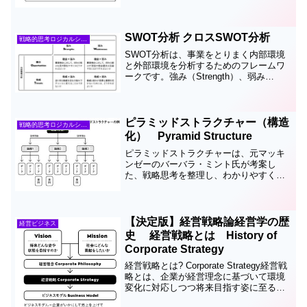
のようなものでしょうか？★カール経営
塾動画★でもご説明しました！１ フレ
ームワークとは？「フレー...
SWOT分析 クロスSWOT分析
戦略的思考ロジカルシンキング
SWOT分析は、事業をとりまく内部環境
と外部環境を分析するためのフレームワ
ークです。強み（Strength）、弱み
（Weakness）といった内部要因と、機会
（Opportunity）、脅威（Threat）といっ
た外部要因、計４つの要因を分...
ピラミッドストラクチャー（構造
戦略的思考ロジカルシンキング
化） Pyramid Structure
ピラミッドストラクチャーは、元マッキ
ンゼーのバーバラ・ミント氏が考案し
た、戦略思考を整理し、わかりやすく説
明する図化の技術です。演繹法と帰納法
を組み合わせて自分の主張を頂点として
根拠がピラミッドのような形に配置され
た図化することを構造化また...
【決定版】経営戦略論経営学の歴
経営ビジネス
史 経営戦略とは History of
Corporate Strategy
経営戦略とは? Corporate Strategy経営戦
略とは、企業が経営理念に基づいて環境
変化に対応しつつ将来目指す姿に至るま
での基本になる指針 です経営戦略とは