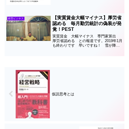
どのようなものかについてその定義と歴
史についてやさしくご説明しましょう！
お...
【実質賃金大幅マイナス】厚労省
経営ビジネス
認める 毎月勤労統計の偽装が発
覚！PEST
実質賃金 大幅マイナス 専門家算出
厚労省認める との報道です。2019年1月
も終わりです 早いですね！ 雪が降り
そうです東京新聞によれば、毎月勤労統
計のウソについて厚生労働省は三十日、
二〇一八年の実質賃金が実際はマイナス
になる可能性がある...
仮説思考とは