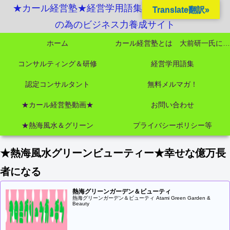
★カール経営塾★経営学用語集起業独立成功MBA
Translate翻訳»
の為のビジネス力養成サイト
ホーム
カール経営塾とは 大前研一氏にビジネス教育界最強講師陣として選ばれました
コンサルティング＆研修
経営学用語集
認定コンサルタント
無料メルマガ！
★カール経営塾動画★
お問い合わせ
★熱海風水＆グリーン
プライバシーポリシー等
★熱海風水グリーンビューティー★幸せな億万長
者になる
熱海グリーンガーデン＆ビューティ
熱海グリーンガーデン＆ビューティ Atami Green Garden &
Beauty