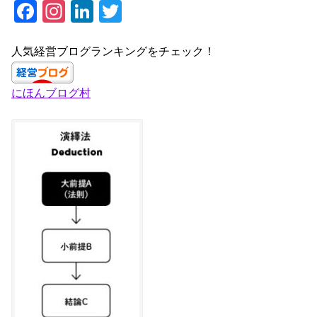
F
In
Li
T
a
st
n
wi
c
a
k
tt
人気経営ブログランキングをチェック！
e
gr
e
er
にほんブログ村
b
a
dI
o
m
n
o
k