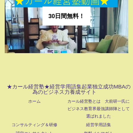
30日間無料！
★カール経営塾★経営学用語集起業独立成功MBAの
為のビジネス力養成サイト
ホーム
カール経営塾とは 大前研一氏に
ビジネス教育界最強講師陣として
選ばれました
コンサルティング＆研修
経営学用語集