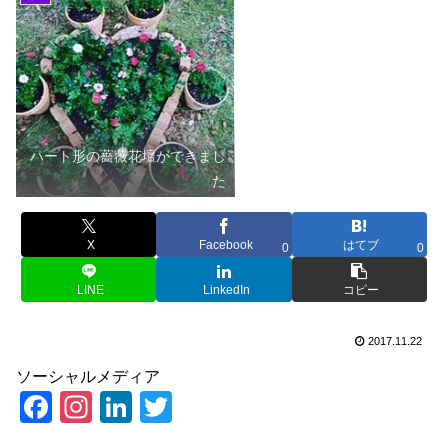
ハート形の薔薇花壇ができまし
た
X
Facebook
はてブ
0
0
LINE
LinkedIn
コピー
2017.11.22
ソーシャルメディア
F
In
Li
T
a
st
n
wi