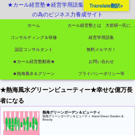
★カール経営塾★経営学用語集起業独立成功MBA
Translate翻訳»
の為のビジネス力養成サイト
ホーム
カール経営塾とは 大前研一氏にビジネス教育界最強講師陣として選ばれました
コンサルティング＆研修
経営学用語集
認定コンサルタント
無料メルマガ！
★カール経営塾動画★
お問い合わせ
★熱海風水＆グリーン
プライバシーポリシー等
★熱海風水グリーンビューティー★幸せな億万長
者になる
熱海グリーンガーデン＆ビューティ
熱海グリーンガーデン＆ビューティ Atami Green Garden &
Beauty