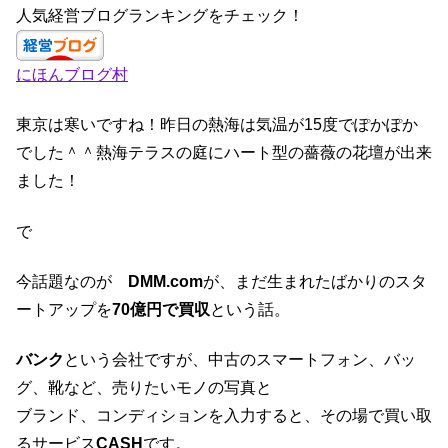
c
a
k
tt
人気経営ブログランキングをチェック！
e
gr
e
er
にほんブログ村
b
a
dI
o
m
n
東京は寒いですね！昨日の熱海は気温が15度でぽかぽか
o
でした＾＾熱海テラスの庭にハート型の薔薇の花壇が出来
k
ました！
で
今話題なのが
DMM.com
が、まだ生まれたばかりのスタ
ートアップを
70億円で買収
という話。
バンク
という会社ですが、中古のスマートフォン、バッ
グ、靴など、売りたいモノの写真と
ブランド、コンディションを入力すると、その場で買い取
るサービス
CASH
です。