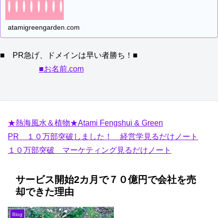
atamigreengarden.com
■ PR急げ、ドメインは早い者勝ち！■
■お名前.com
★熱海風水＆植物★Atami Fengshui & Green
PR １０万部突破しました！ 経営学見るだけノート
１０万部突破 マーケティング見るだけノート
サービス開始2カ月で７０億円で会社を売
却できた理由
Blog