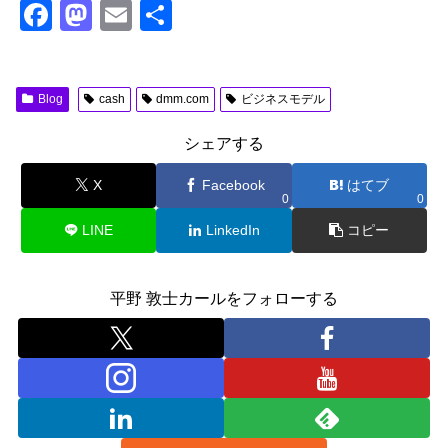
F
M
E
共
a
a
m
有
c
st
ail
Blog
cash
dmm.com
ビジネスモデル
e
o
b
d
シェアする
o
o
X
Facebook
はてブ
o
n
0
0
k
LINE
LinkedIn
コピー
平野 敦士カールをフォローする