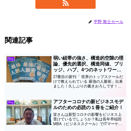
平野 敦士カール
関連記事
弱い紐帯の強さ、構造的空隙の理
Blog
論、優先的選択、構造同値、ブリ
ッジ、ハブ、4つのネットワーク
効果
27冊目の新刊「 世界のトップスクールだ
けで教えられている 最強の人脈術」出来
ました！久しぶりの書きおろしです！弱
い紐帯の強さ、構造的空隙の理論、優先
的選択、構造同値、ブリッジ、ハブ、4つ
のネットワーク効果などの理論を基に全
アフターコロナの新ビジネスモデ
Blog
く新しい人脈ネッ...
ルのための必読の１冊をご紹介！
皆さんは新型コロナの影響をビジネス上
受けているでしょうか？私は長年早稲田
MBA（ビジネススクール）でITマーケテ
ィングを非常勤講師として教えていまし