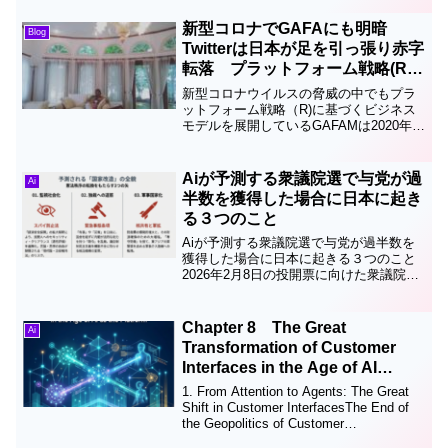
たが今こそネットを使った新しいビジネ
スモデルを考える必要があると思いま
新型コロナでGAFAにも明暗
Blog
す。私も先日の大前研一...
Twitterは日本が足を引っ張り赤字
転落 プラットフォーム戦略(R)
企業の明暗
新型コロナウイルスの脅威の中でもプラ
ットフォーム戦略（R)に基づくビジネス
モデルを展開しているGAFAMは2020年1
～3月期決算において好調でしたがTwitter
は日本法人がマイナスと足を引っ張り赤
字転落とのこと。Google Amazon
Aiが予測する衆議院選で与党が過
Ai
Facebook Apple Microsoft でGAFAM で
半数を獲得した場合に日本に起き
す。
る３つのこと
Aiが予測する衆議院選で与党が過半数を
獲得した場合に日本に起きる３つのこと
2026年2月8日の投開票に向けた衆議院選
挙は、日本の未来を決定づける極めて重
大な局面となっています。「与党が過半
数を獲得した場合」のシナリオについ
Chapter 8 The Great
Ai
て、AIが現在の高...
Transformation of Customer
Interfaces in the Age of AI
Agents and the Rise of Trust
1. From Attention to Agents: The Great
Architecture
Shift in Customer InterfacesThe End of
the Geopolitics of Customer
TouchpointsThe...