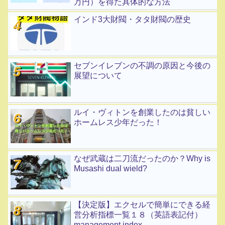
万円）を得た具体的な方法
インド3大財閥・タタ財閥の歴史
セブンイレブンの不調の原因と今後の
展望について
ルイ・ヴィトンを創業したのは貧しい
ホームレス少年だった！
なぜ武蔵は二刀流だったのか？Why is
Musashi dual wield?
【決定版】エクセルで簡単にできる経
営分析指標一覧１８（英語表記付）
management index