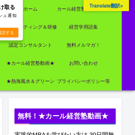
Translate翻訳»
受け取る
ホーム
カール経営塾とは 大前研一氏にビジネス教育界最強講師陣として選ばれました
ッシュ通知
コンサルティング＆研修
経営学用語集
購読する
認定コンサルタント
無料メルマガ！
★カール経営塾動画★
お問い合わせ
★熱海風水＆グリーン
プライバシーポリシー等
無料！★カール経営塾動画★
実践的MBAを学びたい方は 30日間無