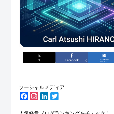
X
Facebook
はてブ
0
ソーシャルメディア
F
In
Li
T
a
st
n
wi
c
a
k
tt
人気経営ブログランキングをチェック！