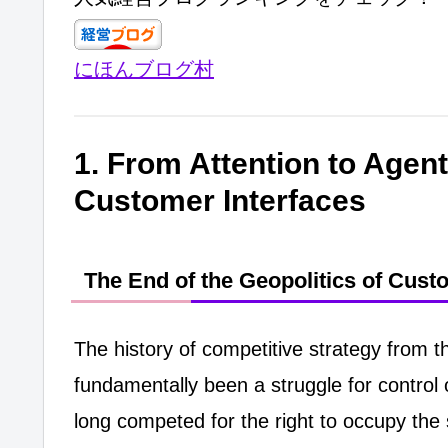
e
gr
e
er
b
a
dI
にほんブログ村
o
m
n
o
k
1. From Attention to Agent
Customer Interfaces
The End of the Geopolitics of Cus
The history of competitive strategy from th
fundamentally been a struggle for contro
long competed for the right to occupy t