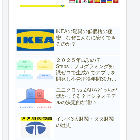
IKEAの驚異の低価格の秘
密 なぜこんなに安くでき
るのか？
２０２５年成功の７
Steps：プログラミング知
識ゼロで生成AIでアプリを
開発し不労所得年間30万ド
ル（約4,700万円）を得た具
ユニクロ vs ZARAどっちが
体的な方法
儲かってる？ビジネスモデ
ルの決定的な違い
インド3大財閥・タタ財閥
の歴史