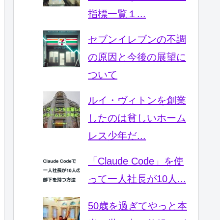
指標一覧１...
セブンイレブンの不調
の原因と今後の展望に
ついて
ルイ・ヴィトンを創業
したのは貧しいホーム
レス少年だ...
「Claude Code」を使
って一人社長が10人...
50歳を過ぎてやっと本