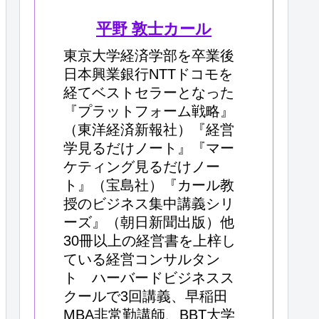
平野 敦士カール
東京大学経済学部を卒業後
日本興業銀行NTTドコモを
経てベストセラーとなった
『プラットフォーム戦略』
（東洋経済新報社）『経営
学見るだけノート』『マー
ケティング見るだけノー
ト』（宝島社）『カール教
授のビジネス集中講義シリ
ーズ』（朝日新聞出版）他
30冊以上の経営書を上梓し
ている経営コンサルタン
ト ハーバードビジネスス
クールで3回講義、早稲田
MBA非常勤講師、BBT大学