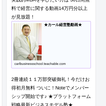
料で経営に関する動画14万円分以上
が見放題！
★カール経営塾動画★
carlbusinessschool.teachable.com
2冊連続１１万部突破御礼！今だけお
得初月無料 ついに！Noteでメンバー
シップ開始です♪ ★プラットフォーム
戦略最新ビジネスモデル塾★