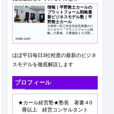
情報｜平野敦士カールの
プラットフォーム戦略最
新ビジネスモデル塾｜平
野敦士カール
大前研一氏三木谷浩史氏推薦のベ
ストセラー『プラットフォーム戦
略』の著者、２冊連続１０万部突
破、40冊以上の著書等と
note.com
Panasonicや日立などの大手企業
研修、大学教授、早稲田MBA非常
勤講師等で培ってきた知見をご提
供します。現役経営コンサル...
ほぼ平日毎日3社程度の最新のビジネ
スモデルを徹底解説します
プロフィール
★カール経営塾★塾長 著書４0
冊以上 経営コンサルタント