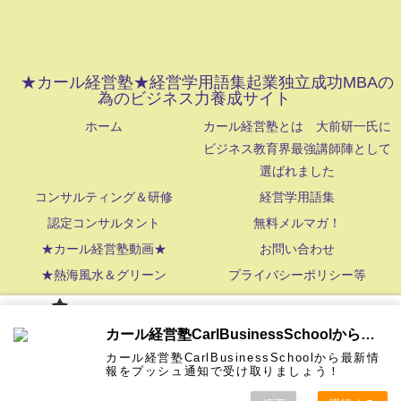
★カール経営塾★経営学用語集起業独立成功MBAの
為のビジネス力養成サイト
ホーム
カール経営塾とは 大前研一氏に
ビジネス教育界最強講師陣として
選ばれました
コンサルティング＆研修
経営学用語集
認定コンサルタント
無料メルマガ！
★カール経営塾動画★
お問い合わせ
★熱海風水＆グリーン
プライバシーポリシー等
NetStrategy,Inc. All Rights Reserved
カール経
カール経営塾CarlBusinessSchoolから通知を受け取る
営塾と
は 大前
カール経営塾CarlBusinessSchoolから最新情
研一氏に
コンサル
認定コン
★カール
★熱海風
プライバ
ビジネス
経営学用
無料メル
お問い合
報をプッシュ通知で受け取りましょう！
ホーム
ティング
サルタン
経営塾動
水＆グリ
シーポリ
教育界最
語集
マガ！
わせ
＆研修
ト
画★
ーン
シー等
強講師陣
として選