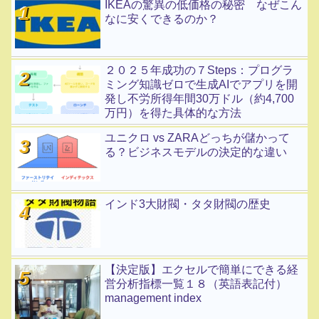
IKEAの驚異の低価格の秘密 なぜこん
なに安くできるのか？
２０２５年成功の７Steps：プログラ
ミング知識ゼロで生成AIでアプリを開
発し不労所得年間30万ドル（約4,700
万円）を得た具体的な方法
ユニクロ vs ZARAどっちが儲かって
る？ビジネスモデルの決定的な違い
インド3大財閥・タタ財閥の歴史
【決定版】エクセルで簡単にできる経
営分析指標一覧１８（英語表記付）
management index