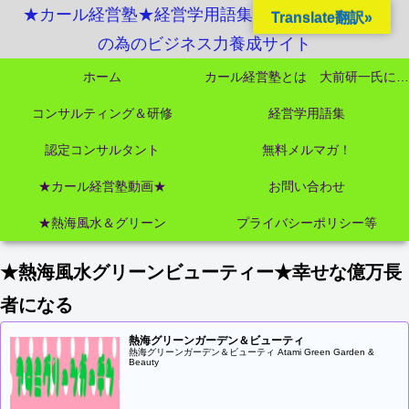
★カール経営塾★経営学用語集起業独立成功MBA
Translate翻訳»
の為のビジネス力養成サイト
ホーム
カール経営塾とは 大前研一氏にビジネス教育界最強講師陣として選ばれました
コンサルティング＆研修
経営学用語集
認定コンサルタント
無料メルマガ！
★カール経営塾動画★
お問い合わせ
★熱海風水＆グリーン
プライバシーポリシー等
★熱海風水グリーンビューティー★幸せな億万長
者になる
熱海グリーンガーデン＆ビューティ
熱海グリーンガーデン＆ビューティ Atami Green Garden &
Beauty