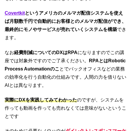
Covertkit
というアメリカのメルマガ配信システムを使え
ば月額数千円で自動的にお客様とのメルマガ配信ができ、
最終的にモノやサービスが売れていくシステムを構築
でき
ます。
なお
経費削減についてのDXはRPA
になりますのでこの講
座では対象外ですのでご了承ください。
RPAとはRobotic
Process Automationのこ
とでバックオフィスなどの業務
の効率化を行う自動化の仕組みです。人間の力を借りない
AIとは異なります。
実際にDXを実践してみてわかった
のですが、システムを
作っても動画を作っても売れなくては意味がないというこ
とです
そのために必要なノウハウが
ダイレクトレスポンスマーケ