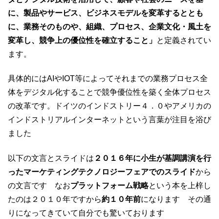
に、製品やサービス、ビジネスモデルを変革するととも
に、業務そのものや、組織、プロセス、企業文化・風土を
変革し、競争上の優位性を確立すること」
と定義されてい
ます。
具体的にはAIやIOT等によってそれまでの業務プロセス全
体をデジタル化することで​競争優位性を築く全体プロセス
の改革です。ドイツのインドストリー４．０やアメリカの
インドストリアルインターネットという言葉が注目を浴び
ました
以下の文言とスライドは
２０１６年に小生が基調講演を行
ったマーケティングテクノロジーフェアでのスライド
から
の文言です なお
プラットフォーム戦略
という本を上梓し
たのは２０１０年ですから
約１０年前
になります その通
りになってきていて自分でも驚いております