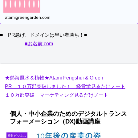
atamigreengarden.com
■ PR急げ、ドメインは早い者勝ち！■
■お名前.com
★熱海風水＆植物★Atami Fengshui & Green
PR １０万部突破しました！ 経営学見るだけノート
１０万部突破 マーケティング見るだけノート
個人・中小企業のためのデジタルトランス
フォーメーション（DX)動画講座
経営ビジネス