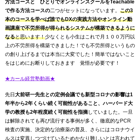
方法コースと ひとりでオンラインスクールをTeachable
で作る方法コースの
二つがセットになっています。
この3
本のコースを学べば誰でもDXの実践方法やオンライン動
画講座で不労所得が得られるシステムが構築できるように
なる
と思います！
少なくとも小生はこれで月１００万円以
上の不労所得を構築できました！でも不労所得というもの
の創り上げるまでは本当に大変でした！簡単ではないこと
をはじめにお断りしておきます 覚悟が必要です！
★カール経営塾動画★
先日
大前研一先生との定例会議でも新型コロナの影響は1
年半から2年くらい続く可能性があること、ハーバード大
学の教授も2年程度続く可能性を指摘
していました。一旦
は解除されても再び流行する事例が多く、徹底的なPCR
検査の実施、決定的な治療薬の普及、さらにはコロナウイ
ルスは変異しつづけているためかなり難しいとは言われて