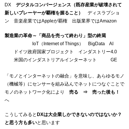
DX
デジタルコンバージェンス（既存産業が破壊されて
新しいプレーヤーが覇権を握ること）
ディスラプショ
ン 音楽産業ではAppleが覇権 出版業界ではAmazon
製造業の革命～「商品を売って終わり」型の終焉
IoT（Internet of Things） BigData AI
ドイツ政府国家プロジェクト インダストリー4.0
米国のインダストリアルインターネット GE
「モノとインターネットの融合」を意味し、あらゆるモノ
（機械等）にセンサーを組み込んでネットにつなぐことで
モノのネットワーク化により
売る ⇒ 売った後も！
へ
こうしてみると
DXは大企業しかできないのではないか？
と思う方も多い
と思います