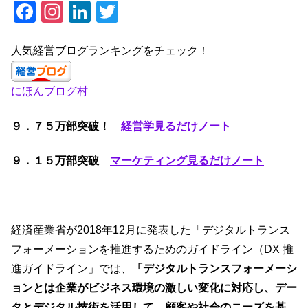
F
In
Li
T
a
st
n
wi
c
a
k
tt
人気経営ブログランキングをチェック！
e
gr
e
er
にほんブログ村
b
a
dI
o
m
n
９．７５万部突破！
経営学見るだけノート
o
k
９．１５
万部突破
マーケティング見るだけノート
経済産業省が2018年12月に発表した「デジタルトランス
フォーメーションを推進するためのガイドライン（DX 推
進ガイドライン」では、
「デジタルトランスフォーメーシ
ョンとは企業がビジネス環境の激しい変化に対応し、デー
タとデジタル技術を活用して、顧客や社会のニーズを基