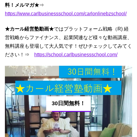
料！メルマガ★
⇒
https://www.carlbusinessschool.com/carlonlinebzschool/
★カール経営塾動画★
ではプラットフォーム戦略（R) 経
営戦略からファイナンス、起業関連など様々な動画講座、
無料講座も登場して大人気です！ぜひチェックしてみてく
ださい！⇒
https://school.carlbusinessschool.com/
30日間無料！