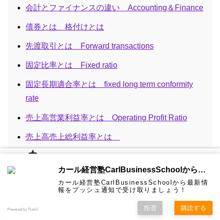
会計とファイナンスの違い Accounting＆Finance
債券とは 格付けとは
先渡取引とは Forward transactions
固定比率とは Fixed ratio
固定長期適合率とは fixed long term conformity
rate
売上高営業利益率とは Operating Profit Ratio
売上高売上総利益率とは
売上高経常利益率とは ordinary profit ratio
カール経
カール経営塾CarlBusinessSchoolから通知を受け取る
営塾と
当座比率とは Quick assets ratio
は 大前
カール経営塾CarlBusinessSchoolから最新情
研一氏に
コンサル
認定コン
★カール
★熱海風
プライバ
ビジネス
経営学用
無料メル
お問い合
報をプッシュ通知で受け取りましょう！
ホーム
ティング
サルタン
経営塾動
水＆グリ
シーポリ
投下資本利益率（ROI）とは Return on investment
教育界最
語集
マガ！
わせ
＆研修
ト
画★
ーン
シー等
強講師陣
として選
拒否
購読する
Powered by Push7
ばれまし
投資銀行（Investment Bank)＆証券化
た