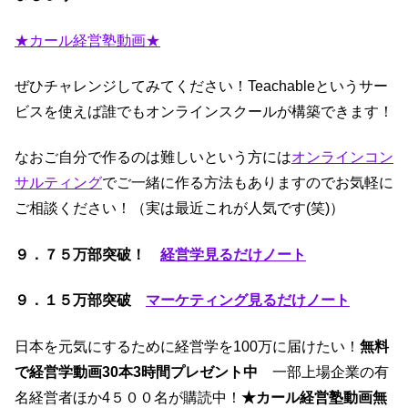
★カール経営塾動画★
ぜひチャレンジしてみてください！Teachableというサー
ビスを使えば誰でもオンラインスクールが構築できます！
なおご自分で作るのは難しいという方には
オンラインコン
サルティング
でご一緒に作る方法もありますのでお気軽に
ご相談ください！（実は最近これが人気です(笑)）
９．７５万部突破！
経営学見るだけノート
９．１５
万部突破
マーケティング見るだけノート
日本を元気にするために経営学を100万に届けたい！
無料
で経営学動画30本3時間プレゼント中
一部上場企業の有
名経営者ほか4５００名が購読中！
★カール経営塾動画無