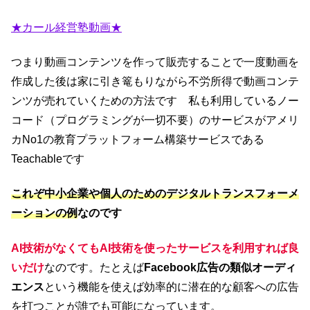
★カール経営塾動画★
つまり動画コンテンツを作って販売することで一度動画を
作成した後は家に引き篭もりながら不労所得で動画コンテ
ンツが売れていくための方法です 私も利用しているノー
コード（プログラミングが一切不要）のサービスがアメリ
カNo1の教育プラットフォーム構築サービスである
Teachableです
これぞ中小企業や個人のためのデジタルトランスフォーメ
ーションの例
なのです
AI技術がなくてもAI技術を使ったサービスを利用すれば良
いだけ
なのです。たとえば
Facebook広告の類似オーディ
エンス
という機能を使えば効率的に潜在的な顧客への広告
を打つことが誰でも可能になっています。