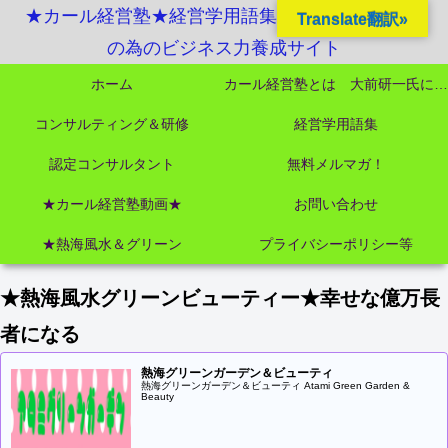
★カール経営塾★経営学用語集起業独立成功MBA
Translate翻訳»
の為のビジネス力養成サイト
ホーム
カール経営塾とは 大前研一氏にビジネス教育界最強講師陣として選ばれました
コンサルティング＆研修
経営学用語集
認定コンサルタント
無料メルマガ！
★カール経営塾動画★
お問い合わせ
★熱海風水＆グリーン
プライバシーポリシー等
★熱海風水グリーンビューティー★幸せな億万長
者になる
熱海グリーンガーデン＆ビューティ
熱海グリーンガーデン＆ビューティ Atami Green Garden &
Beauty