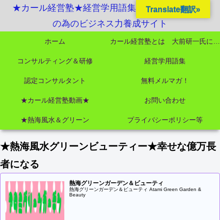
★カール経営塾★経営学用語集起業独立成功MBA
Translate翻訳»
の為のビジネス力養成サイト
ホーム
カール経営塾とは 大前研一氏にビジネス教育界最強講師陣として選ばれました
コンサルティング＆研修
経営学用語集
認定コンサルタント
無料メルマガ！
★カール経営塾動画★
お問い合わせ
★熱海風水＆グリーン
プライバシーポリシー等
★熱海風水グリーンビューティー★幸せな億万長
者になる
熱海グリーンガーデン＆ビューティ
熱海グリーンガーデン＆ビューティ Atami Green Garden &
Beauty