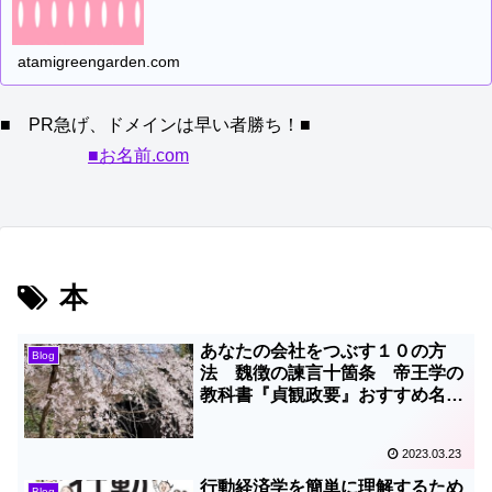
atamigreengarden.com
■ PR急げ、ドメインは早い者勝ち！■
■お名前.com
本
あなたの会社をつぶす１０の方
Blog
法 魏徴の諫言十箇条 帝王学の
教科書『貞観政要』おすすめ名著
本
2023.03.23
行動経済学を簡単に理解するため
Blog