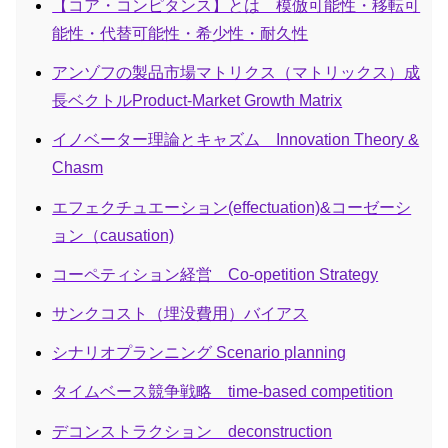
【コア・コンピタンス】とは 模倣可能性・移転可
能性・代替可能性・希少性・耐久性
アンゾフの製品市場マトリクス（マトリックス）成
長ベクトルProduct-Market Growth Matrix
イノベーター理論とキャズム Innovation Theory &
Chasm
エフェクチュエーション(effectuation)&コーゼーシ
ョン（causation)
コーペティション経営 Co-opetition Strategy
サンクコスト（埋没費用）バイアス
シナリオプランニング Scenario planning
タイムベース競争戦略 time-based competition
デコンストラクション deconstruction