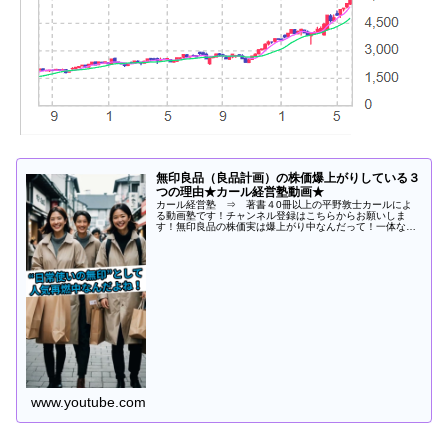
無印良品（良品計画）の株価爆上がりしている３
つの理由★カール経営塾動画★
カール経営塾 ⇒ 著書４0冊以上の平野敦士カールによ
る動画塾です！チャンネル登録はこちらからお願いしま
す！無印良品の株価実は爆上がり中なんだって！一体な
ぜ？そう！良品計画の株価、2023年からグングン上...
www.youtube.com