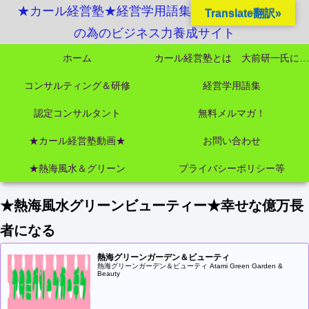
★カール経営塾★経営学用語集起業独立成功MBA
Translate翻訳»
の為のビジネス力養成サイト
ホーム
カール経営塾とは 大前研一氏にビジネス教育界最強講師陣として選ばれました
コンサルティング＆研修
経営学用語集
認定コンサルタント
無料メルマガ！
★カール経営塾動画★
お問い合わせ
★熱海風水＆グリーン
プライバシーポリシー等
★熱海風水グリーンビューティー★幸せな億万長
者になる
熱海グリーンガーデン＆ビューティ
熱海グリーンガーデン＆ビューティ Atami Green Garden &
Beauty