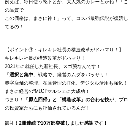
例えば、毎日使う靴下とか、大人気のカレーとかね！「こ
の品質で
この価格は、まさに神！」って、コスパ最強伝説が復活し
てるの！
【ポイント③：キレキレ社長の構造改革がドハマり！】
キレキレ社長の構造改革がドハマり！
2021年に就任した新社長、スゴ腕なんです！
「
選択と集中
」戦略で、経営のムダをバッサリ！
赤字店舗の整理、在庫管理のIT化、デジタル活用も強化！
まさに経営の“MUJI”マルシェに大成功！
つまり！
「原点回帰」と「構造改革」の合わせ技
が、プロ
の投資家たちにも評価されているんだ！
御礼！
2冊連続で10万部突破しました感謝です！