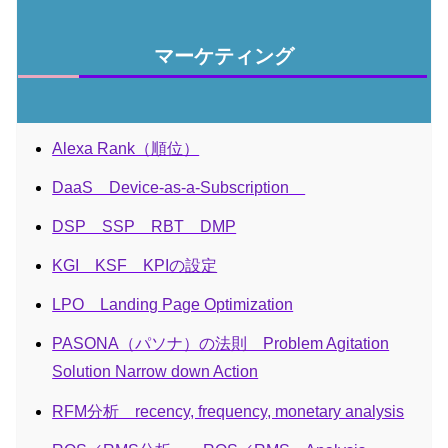
マーケティング
Alexa Rank（順位）
DaaS Device-as-a-Subscription
DSP SSP RBT DMP
KGI KSF KPIの設定
LPO Landing Page Optimization
PASONA（パソナ）の法則 Problem Agitation
Solution Narrow down Action
RFM分析 recency, frequency, monetary analysis