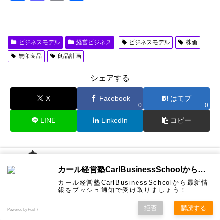
a
a
m
有
c
st
ail
e
o
ビジネスモデル
経営ビジネス
ビジネスモデル
株価
b
d
無印良品
良品計画
o
o
シェアする
o
n
X
Facebook
はてブ
k
0
0
LINE
LinkedIn
コピー
平野 敦士カールをフォローする
カール経
カール経営塾CarlBusinessSchoolから通知を受け取る
営塾と
は 大前
カール経営塾CarlBusinessSchoolから最新情
研一氏に
コンサル
認定コン
★カール
★熱海風
プライバ
ビジネス
経営学用
無料メル
お問い合
報をプッシュ通知で受け取りましょう！
ホーム
ティング
サルタン
経営塾動
水＆グリ
シーポリ
教育界最
語集
マガ！
わせ
＆研修
ト
画★
ーン
シー等
強講師陣
として選
拒否
購読する
Powered by Push7
ばれまし
た