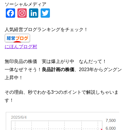
ソーシャルメディア
F
In
Li
T
a
st
n
wi
c
a
k
tt
人気経営ブログランキングをチェック！
e
gr
e
er
にほんブログ村
b
a
dI
o
m
n
無印良品の株価 実は爆上がり中 なんだって！
o
一体なぜ？そう！
良品計画の株価
、2023年からグングン
k
上昇中！
その理由、秒でわかる3つのポイントで解説しちゃいま
す！