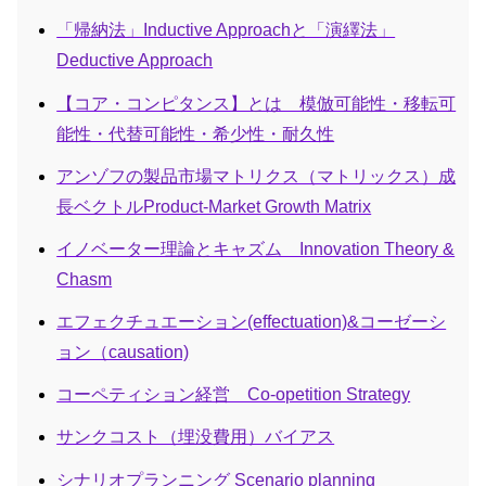
「帰納法」Inductive Approachと「演繹法」
Deductive Approach
【コア・コンピタンス】とは 模倣可能性・移転可
能性・代替可能性・希少性・耐久性
アンゾフの製品市場マトリクス（マトリックス）成
長ベクトルProduct-Market Growth Matrix
イノベーター理論とキャズム Innovation Theory &
Chasm
エフェクチュエーション(effectuation)&コーゼーシ
ョン（causation)
コーペティション経営 Co-opetition Strategy
サンクコスト（埋没費用）バイアス
シナリオプランニング Scenario planning