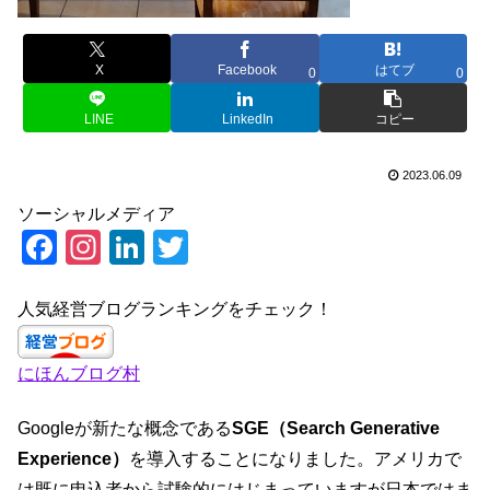
X
Facebook
はてブ
0
0
LINE
LinkedIn
コピー
2023.06.09
ソーシャルメディア
F
In
Li
T
a
st
n
wi
c
a
k
tt
人気経営ブログランキングをチェック！
e
gr
e
er
にほんブログ村
b
a
dI
o
m
n
Googleが新たな概念である
SGE（Search Generative
o
Experience）
を導入することになりました。アメリカで
は既に申込者から試験的にはじまっていますが日本ではま