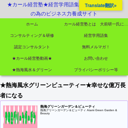
★カール経営塾★経営学用語集起業独立成功MBA
Translate翻訳»
の為のビジネス力養成サイト
ホーム
カール経営塾とは 大前研一氏にビジネス教育界最強講師陣として選ばれました
コンサルティング＆研修
経営学用語集
認定コンサルタント
無料メルマガ！
★カール経営塾動画★
お問い合わせ
★熱海風水＆グリーン
プライバシーポリシー等
★熱海風水グリーンビューティー★幸せな億万長
者になる
熱海グリーンガーデン＆ビューティ
熱海グリーンガーデン＆ビューティ Atami Green Garden &
Beauty