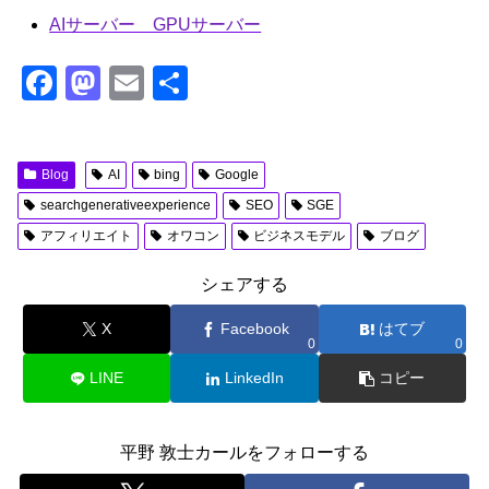
AIサーバー GPUサーバー
F
M
E
共
a
a
m
有
c
st
ail
Blog
AI
bing
Google
e
o
searchgenerativeexperience
SEO
SGE
b
d
アフィリエイト
オワコン
ビジネスモデル
ブログ
o
o
o
n
シェアする
k
X
Facebook
はてブ
0
0
LINE
LinkedIn
コピー
平野 敦士カールをフォローする