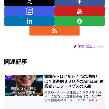
平野 敦士カール
関連記事
書籍からはじめた４つの理由と
Blog
は？資産約３０兆円のAmazon 創
業者ジェフ・ベゾスの人生
米ブルームバーグ通信が２０２４年３月
４日に発表した世界長者番付で、米アマ
ゾン創業者のジェフ・ベゾス氏が米テス
ラを率いる起業家イーロン・マスク氏か
ら首位の座を奪ったとのこと。ブルーム