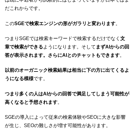
k
だこれからです。
この
SGEで検索エンジンの形がガラリと変わります
。
つまりSGEでは検索キーワードで検索するだけでなく
文
章で検索ができる
ようになります。そして
まずAIからの回
答が表示されます。さらにAIとのチャットもできます
。
以前のオーガニック検索結果は相当に下の方に出てくるよ
うになる模様
です。
つまり多くの人はAIからの回答で満足してしまう可能性が
高くなると予想されます
。
SGEの導入によって従来の検索体験やSEOに大きな影響
が生じ、SEOの難しさが増す可能性があります。