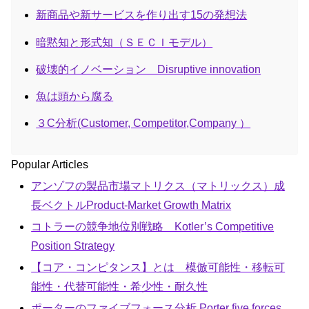
新商品や新サービスを作り出す15の発想法
暗黙知と形式知（ＳＥＣＩモデル）
破壊的イノベーション Disruptive innovation
魚は頭から腐る
３C分析(Customer, Competitor,Company ）
Popular Articles
アンゾフの製品市場マトリクス（マトリックス）成
長ベクトルProduct-Market Growth Matrix
コトラーの競争地位別戦略 Kotler’s Competitive
Position Strategy
【コア・コンピタンス】とは 模倣可能性・移転可
能性・代替可能性・希少性・耐久性
ポーターのファイブフォース分析 Porter five forces