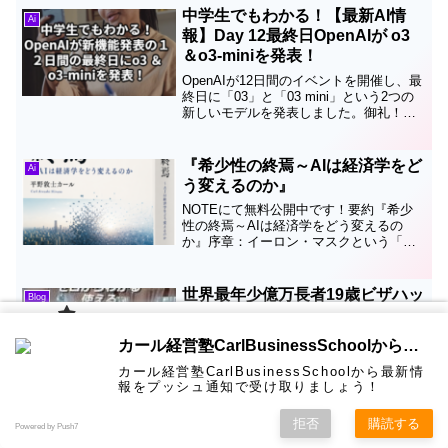
バーグの「ビリオネア（億万長者）イン
中学生でもわかる！【最新AI情
Ai
デックス」によると、ベゾ...
報】Day 12最終日OpenAIが o3
＆o3-miniを発表！
OpenAIが12日間のイベントを開催し、最
終日に「03」と「03 mini」という2つの
新しいモデルを発表しました。御礼！つ
いに2冊連続10万部突破しました PR経
営学見るだけノートマーケティング見る
だけノート03は非常に性能の高いモデ
『希少性の終焉～AIは経済学をど
Ai
ル...
う変えるのか』
NOTEにて無料公開中です！要約『希少
性の終焉～AIは経済学をどう変えるの
か』序章：イーロン・マスクという「未
来からの警告」数年前、イーロン・マス
クが「将来、お金は重要ではなくなる」
と発言し物議を醸した。これはオカルト
世界最年少億万長者19歳ビザハッ
Blog
や社会主義的なユートピ...
ト配達から1000億円ビリオネア
に！
カール経
カール経営塾CarlBusinessSchoolから通知を受け取る
営塾と
Forbes2023 年世界最年少億万長者によれ
は 大前
カール経営塾CarlBusinessSchoolから最新情
研一氏に
ば30歳以下でビリオネアの億万長者
コンサル
認定コン
★カール
★熱海風
プライバ
ビジネス
経営学用
無料メル
お問い合
報をプッシュ通知で受け取りましょう！
ホーム
ティング
サルタン
経営塾動
水＆グリ
シーポリ
（1000億円？）世界中に15人もいるそう
教育界最
語集
マガ！
わせ
＆研修
ト
画★
ーン
シー等
ですがうち11人は親からの相続によるも
強講師陣
として選
のです。30歳以下の中で最も裕福なの
拒否
購読する
Powered by Push7
ばれまし
は、レッドブルの後継者であるマーク・
超一流企業の研修内容とは？新聞
た
Blog