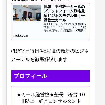
情報｜平野敦士カールの
プラットフォーム戦略最
新ビジネスモデル塾｜平
野敦士カール
大前研一氏三木谷浩史氏推薦のベ
ストセラー『プラットフォーム戦
略』の著者、２冊連続１０万部突
破、40冊以上の著書等と
note.com
Panasonicや日立などの大手企業
研修、大学教授、早稲田MBA非常
勤講師等で培ってきた知見をご提
供します。現役経営コンサル...
ほぼ平日毎日3社程度の最新のビジネ
スモデルを徹底解説します
プロフィール
★カール経営塾★塾長 著書４0
冊以上 経営コンサルタント