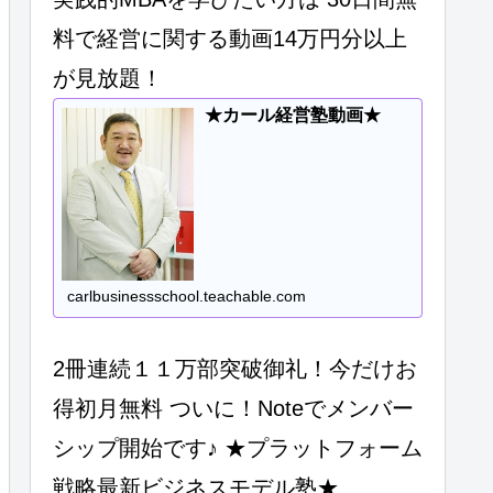
料で経営に関する動画14万円分以上
が見放題！
★カール経営塾動画★
carlbusinessschool.teachable.com
2冊連続１１万部突破御礼！今だけお
得初月無料 ついに！Noteでメンバー
シップ開始です♪ ★プラットフォーム
戦略最新ビジネスモデル塾★