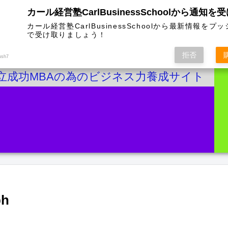
カール経営塾CarlBusinessSchoolから通知を
カール経営塾CarlBusinessSchoolから最新情報をプ
で受け取りましょう！
拒否
ush7
立成功MBAの為のビジネス力養成サイト
h