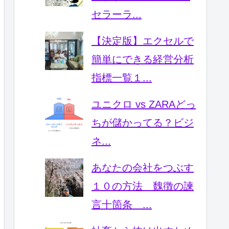
セラーラ...
【決定版】エクセルで
簡単にできる経営分析
指標一覧１...
ユニクロ vs ZARAどっ
ちが儲かってる？ビジ
ネ...
あなたの会社をつぶす
１０の方法 魏徴の諫
言十箇条 ...