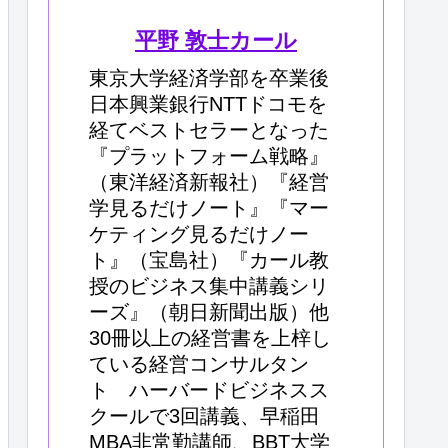
平野 敦士カール
東京大学経済学部を卒業後
日本興業銀行NTTドコモを
経てベストセラーとなった
『プラットフォーム戦略』
（東洋経済新報社）『経営
学見るだけノート』『マー
ケティング見るだけノー
ト』（宝島社）『カール教
授のビジネス集中講義シリ
ーズ』（朝日新聞出版）他
30冊以上の経営書を上梓し
ている経営コンサルタン
ト ハーバードビジネスス
クールで3回講義、早稲田
MBA非常勤講師、BBT大学