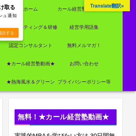
Translate翻訳»
受け取る
ホーム
カール経営塾とは 大前研一氏にビジネス教育界最強講師陣として選ばれました
ッシュ通知
コンサルティング＆研修
経営学用語集
購読する
認定コンサルタント
無料メルマガ！
★カール経営塾動画★
お問い合わせ
★熱海風水＆グリーン
プライバシーポリシー等
無料！★カール経営塾動画★
実践的MBAを学びたい方は 30日間無