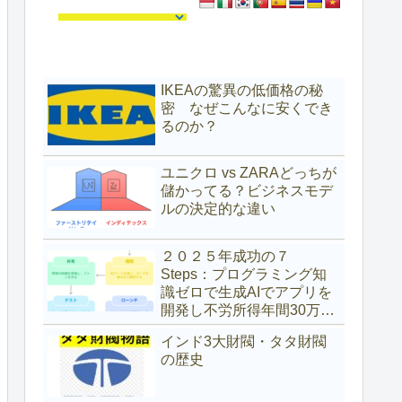
IKEAの驚異の低価格の秘
密 なぜこんなに安くでき
るのか？
ユニクロ vs ZARAどっちが
儲かってる？ビジネスモデ
ルの決定的な違い
２０２５年成功の７
Steps：プログラミング知
識ゼロで生成AIでアプリを
開発し不労所得年間30万ド
ル（約4,700万円）を得た具
インド3大財閥・タタ財閥
体的な方法
の歴史