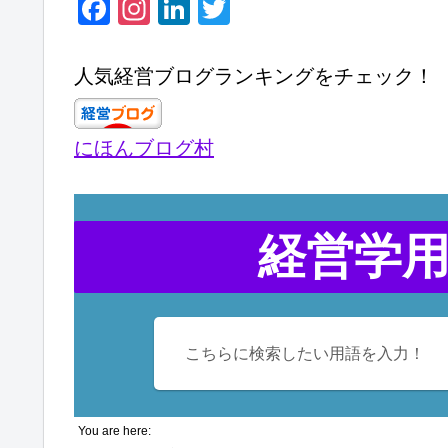
F
In
Li
T
a
st
n
wi
c
a
k
tt
人気経営ブログランキングをチェック！
e
gr
e
er
b
a
dI
にほんブログ村
o
m
n
o
k
経営学
You are here: