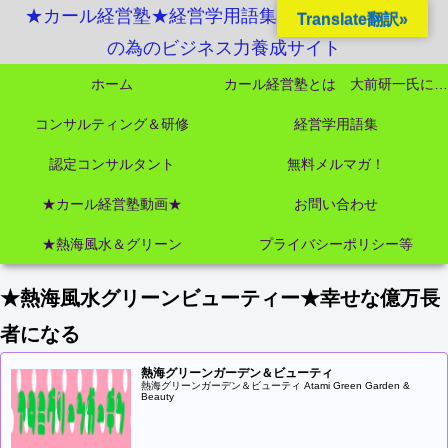
★カール経営塾★経営学用語集起業独立成功MBA
Translate翻訳»
の為のビジネス力養成サイト
ホーム
カール経営塾とは 大前研一氏にビジネス教育界最強講師陣として選ばれました
コンサルティング＆研修
経営学用語集
認定コンサルタント
無料メルマガ！
★カール経営塾動画★
お問い合わせ
★熱海風水＆グリーン
プライバシーポリシー等
★熱海風水グリーンビューティー★幸せな億万長
者になる
熱海グリーンガーデン＆ビューティ
熱海グリーンガーデン＆ビューティ Atami Green Garden &
Beauty