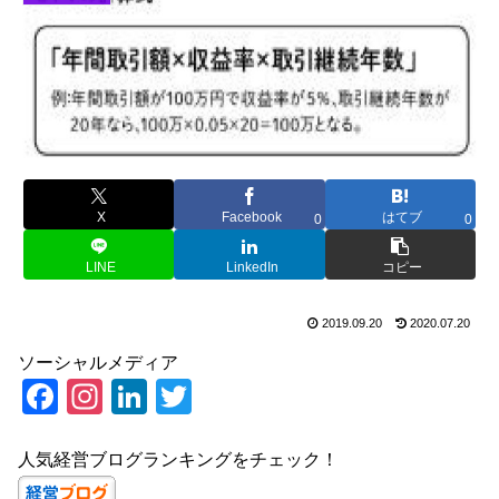
X
Facebook
はてブ
0
0
LINE
LinkedIn
コピー
2019.09.20
2020.07.20
ソーシャルメディア
F
In
Li
T
a
st
n
wi
c
a
k
tt
人気経営ブログランキングをチェック！