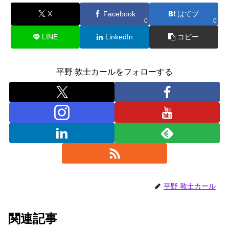
o
n
X
Facebook
はてブ
0
0
k
LINE
LinkedIn
コピー
平野 敦士カールをフォローする
平野 敦士カール
関連記事