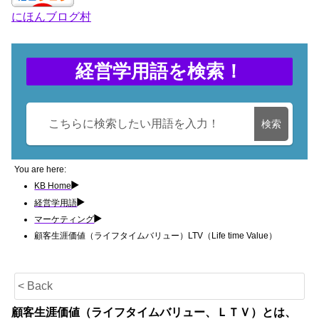
e
gr
e
er
にほんブログ村
b
a
dI
o
m
n
o
経営学用語を検索！
k
検索
You are here:
KB Home
経営学用語
マーケティング
顧客生涯価値（ライフタイムバリュー）LTV（Life time Value）
< Back
顧客生涯価値（ライフタイムバリュー、ＬＴＶ）とは、