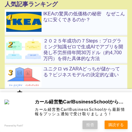
人気記事ランキング
IKEAの驚異の低価格の秘密 なぜこん
なに安くできるのか？
２０２５年成功の７Steps：プログラ
ミング知識ゼロで生成AIでアプリを開
発し不労所得年間30万ドル（約4,700
万円）を得た具体的な方法
ユニクロ vs ZARAどっちが儲かって
る？ビジネスモデルの決定的な違い
インド3大財閥・タタ財閥の歴史
カール経
カール経営塾CarlBusinessSchoolから通知を受け取る
営塾と
は 大前
カール経営塾CarlBusinessSchoolから最新情
研一氏に
コンサル
認定コン
★カール
★熱海風
プライバ
ビジネス
経営学用
無料メル
お問い合
報をプッシュ通知で受け取りましょう！
ホーム
ティング
サルタン
経営塾動
水＆グリ
シーポリ
教育界最
語集
マガ！
わせ
＆研修
ト
画★
ーン
シー等
強講師陣
ルイ・ヴィトンを創業したのは貧しい
として選
拒否
購読する
Powered by Push7
ばれまし
ホームレス少年だった！
た