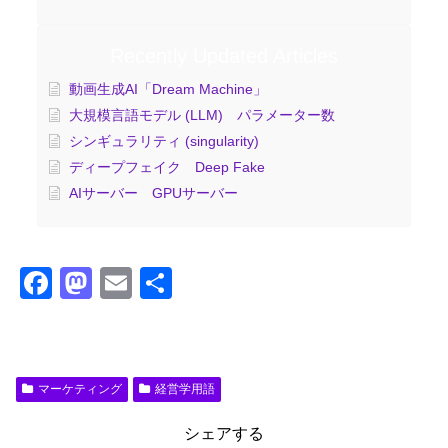
Recently Updated Articles
動画生成AI「Dream Machine」
大規模言語モデル (LLM) パラメーター数
シンギュラリティ (singularity)
ディープフェイク Deep Fake
AIサーバー GPUサーバー
F
M
E
共
a
a
m
有
c
st
ail
e
o
マーケティング
経営学用語
b
d
o
o
シェアする