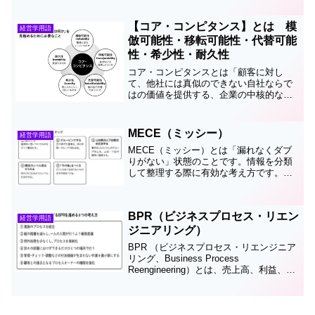
【コア・コンピタンス】とは 模
経営学用語
倣可能性・移転可能性・代替可能
性・希少性・耐久性
コア・コンピタンスとは「顧客に対し
て、他社には真似のできない自社ならで
はの価値を提供する、企業の中核的な
力」「自社が強みを発揮するための経営
資源」です。ロンドン・ビジネススクー
ルのゲイリー・ハメル客員教授とミシガ
MECE（ミッシー）
経営学用語
ン大学ビジネススクールのC.K.プラハラ
MECE（ミッシー）とは「漏れなくダブ
ード教授の二人が提唱したのがコア・コ
りがない」状態のことです。情報を分類
ンピタンスという概念です。
して整理する際に有効な考え方です。例
えば、人を「男」と「女」に分類する
と、MECEの状態になります。では日本
のプロ野球を「パ・リーグ」と「読売巨
BPR（ビジネスプロセス・リエン
人軍」としたらどうでし...
経営学用語
ジニアリング）
BPR （ビジネスプロセス・リエンジニア
リング、Business Process
Reengineering）とは、売上高、利益、顧
客満足（CS）、従業員満足（ES）など
の目標を設定し、これまでの業務プロセ
スや管理方法、組織構造などを抜本的...