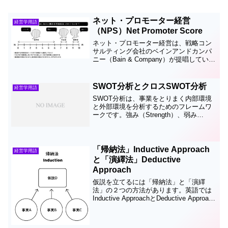
ネット・プロモーター経営
経営学用語
（NPS）Net Promoter Score
ネット・プロモーター経営は、戦略コン
サルティング会社のベインアンドカンパ
ニー（Bain & Company）が提唱してい
る、「顧客満足度」にフォーカスした経
営手法です。2000年代に誕生した新しい
手法ですが、アップルやＧＥ、フェイス
SWOT分析とクロスSWOT分析
経営学用語
ブック、...
SWOT分析は、事業をとりまく内部環境
と外部環境を分析するためのフレームワ
ークです。強み（Strength）、弱み
（Weakness）といった内部要因と、機会
（Opportunity）、脅威（Threat）といっ
た外部要因、計４つの要因を分...
「帰納法」Inductive Approach
経営学用語
と「演繹法」Deductive
Approach
仮説を立てるには「帰納法」と「演繹
法」の２つの方法があります。英語では
Inductive ApproachとDeductive Approach
と言います。帰納法とは、いくつかの事
実や情報を基に、そこから考えられる仮
説を構築する方法です。初...