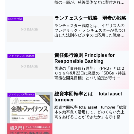
益の一部が、慈善団体などに寄付される
ことで、社会的課題の解決に役立てられ
るマーケティング活動」のこと。
ランチェスター戦略 弱者の戦略
経営学用語
ランチェスター戦略とは、イギリス人の
フレデリック・ラ ンチェスターが見つけ
出した法則をビジネスに応用した戦略
で、日本において知られているもので
す。 ランチェスターは、第1次世界大戦
において、戦闘機の開 発をしていた時
に、戦闘機があげる戦果...
責任銀行原則 Principles for
ファイナンスFinance
Responsible Banking
国連の「責任銀行原則」（PRB）とは２
０１９年9月22日に発足の「SDGs（持続
可能な開発目標）とパリ協定が示すニー
ズや目標と経営戦略の整合性を取る」な
ど６項目の原則のことです。たとえば化
石燃料関連企業への投融資を減らす必要
総資本回転率とは total asset
ファイナンスFinance
が出てきます。こ...
turnover
総資本回転率 total asset turnover「総資
本を効率良く活用して、どのくらい売上
高をあげることができたか」を示す指標
です。売上高を総資本で割って求めま
す。総資本は、負債＋純資産を足したも
ので、貸借対照表の右側すべて。貸借対