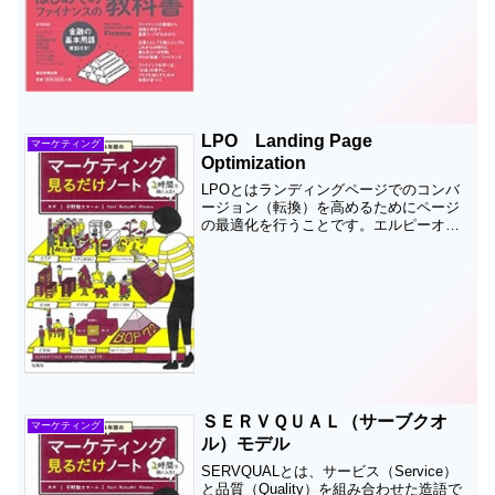
照...
LPO Landing Page
マーケティング
Optimization
LPOとはランディングページでのコンバ
ージョン（転換）を高めるためにページ
の最適化を行うことです。エルピーオ
ー 英語ではランディングページオプテ
ィマイゼーションと呼びます ランディン
グページとは、インターネット広告を見
てクリックした人や、検...
ＳＥＲＶＱＵＡＬ（サーブクオ
マーケティング
ル）モデル
SERVQUALとは、サービス（Service）
と品質（Quality）を組み合わせた造語で