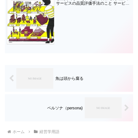
サービスの品質評価手法のこと サービス
を向上させるためには、その質を細かく
評価することが大切です。その品質評価
手法として、１９８８年に、アメリカの
マ...
魚は頭から腐る
ペルソナ（persona)
ホーム
経営学用語