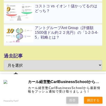
コストコ vs イオン！儲かってるのは
どっち？
アントグループAnt Group（評価額
1500億ドル約２２兆円）の「1-2-3-4-
5」戦略とは？
過去記事
カール経
カール経営塾CarlBusinessSchoolから通知を受け取る
営塾と
は 大前
カール経営塾CarlBusinessSchoolから最新情
研一氏に
コンサル
認定コン
★カール
★熱海風
プライバ
ビジネス
経営学用
無料メル
お問い合
報をプッシュ通知で受け取りましょう！
ホーム
ティング
サルタン
経営塾動
水＆グリ
シーポリ
教育界最
語集
マガ！
わせ
＆研修
ト
画★
ーン
シー等
強講師陣
として選
拒否
購読する
Powered by Push7
ばれまし
30日間無料！
た