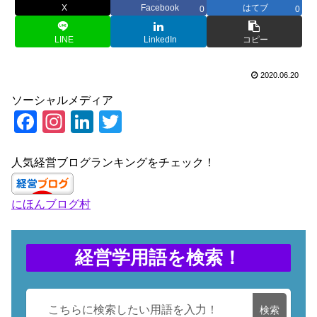
X
Facebook
はてブ
0
0
LINE
LinkedIn
コピー
2020.06.20
ソーシャルメディア
F
In
Li
T
a
st
n
wi
c
a
k
tt
人気経営ブログランキングをチェック！
e
gr
e
er
にほんブログ村
b
a
dI
o
m
n
o
経営学用語を検索！
k
検索