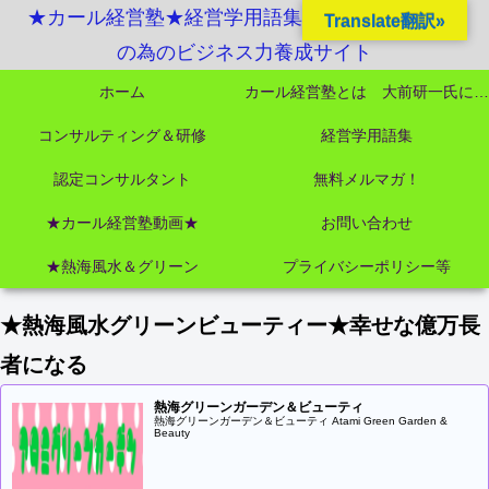
★カール経営塾★経営学用語集起業独立成功MBA
Translate翻訳»
の為のビジネス力養成サイト
ホーム
カール経営塾とは 大前研一氏にビジネス教育界最強講師陣として選ばれました
コンサルティング＆研修
経営学用語集
認定コンサルタント
無料メルマガ！
★カール経営塾動画★
お問い合わせ
★熱海風水＆グリーン
プライバシーポリシー等
★熱海風水グリーンビューティー★幸せな億万長
者になる
熱海グリーンガーデン＆ビューティ
熱海グリーンガーデン＆ビューティ Atami Green Garden &
Beauty