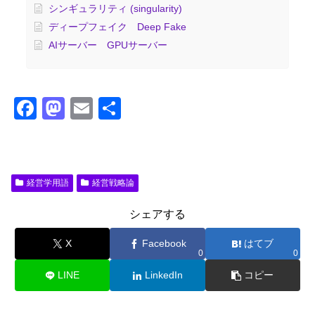
シンギュラリティ (singularity)
ディープフェイク Deep Fake
AIサーバー GPUサーバー
F
M
E
共
a
a
m
有
c
st
ail
e
o
経営学用語
経営戦略論
b
d
o
o
シェアする
o
n
X
Facebook
はてブ
0
0
k
LINE
LinkedIn
コピー