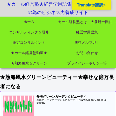
★カール経営塾★経営学用語集起業独立成功MBA
Translate翻訳»
の為のビジネス力養成サイト
ホーム
カール経営塾とは 大前研一氏にビジネス教育界最強講師陣として選ばれました
コンサルティング＆研修
経営学用語集
認定コンサルタント
無料メルマガ！
★カール経営塾動画★
お問い合わせ
★熱海風水＆グリーン
プライバシーポリシー等
★熱海風水グリーンビューティー★幸せな億万長
者になる
熱海グリーンガーデン＆ビューティ
熱海グリーンガーデン＆ビューティ Atami Green Garden &
Beauty