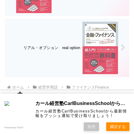
リアル・オプション real option
ホーム
経営学用語
ファイナンスFinance
カール経
カール経営塾CarlBusinessSchoolから通知を受け取る
営塾と
は 大前
カール経営塾CarlBusinessSchoolから最新情
研一氏に
コンサル
認定コン
★カール
★熱海風
プライバ
ビジネス
経営学用
無料メル
お問い合
報をプッシュ通知で受け取りましょう！
ホーム
ティング
サルタン
経営塾動
水＆グリ
シーポリ
教育界最
語集
マガ！
わせ
＆研修
ト
画★
ーン
シー等
強講師陣
として選
拒否
購読する
人気記事ランキング
Powered by Push7
ばれまし
た