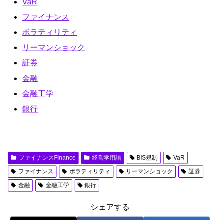
VaR
b
d
ファイナンス
o
o
ボラティリティ
o
n
リーマンショック
k
証券
金融
金融工学
銀行
ファイナンスFinance
経営学用語
BIS規制
VaR
ファイナンス
ボラティリティ
リーマンショック
証券
金融
金融工学
銀行
シェアする