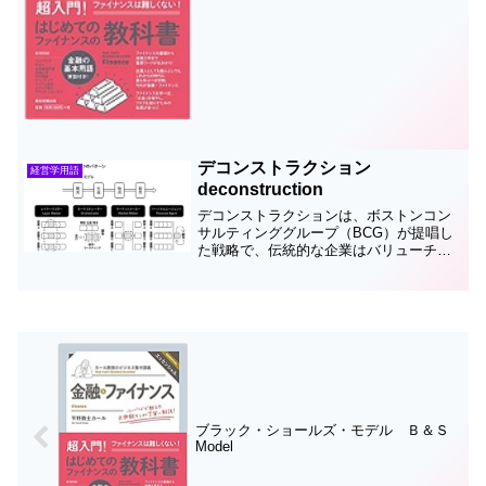
て呼ばれます株主資本比率（自己資本比
率）＝自己資本÷総資本×100...
デコンストラクション
経営学用語
deconstruction
デコンストラクションは、ボストンコン
サルティンググループ（BCG）が提唱し
た戦略で、伝統的な企業はバリューチェ
ーンの全てを一気通貫型で自社で行うイ
ンテグレーターでしたが、バリューチェ
ーンを分解して、再構築することで新た
なビジネスモデルを生み...
ブラック・ショールズ・モデル Ｂ＆Ｓ
Model