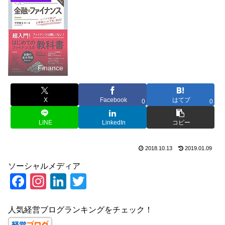
Finance
X
Facebook
はてブ
0
0
LINE
LinkedIn
コピー
2018.10.13
2019.01.09
ソーシャルメディア
F
In
Li
T
a
st
n
wi
c
a
k
tt
人気経営ブログランキングをチェック！