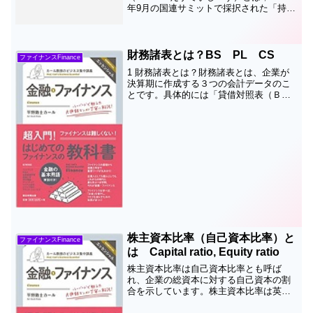
年9月の国連サミットで採択された「持続
可能な開発のための2030アジェンダ」に
て記載された2016年から2030年までの国
際目標です。持続可能な世界を実現する
ための1...
財務諸表とは？BS PL CS
ファイナンスFinance
1 財務諸表とは？財務諸表とは、企業が
決算期に作成する３つの会計データのこ
とです。具体的には「貸借対照表（Ｂ／
Ｓ）」「損益計算書（Ｐ／Ｌ）」「キャ
ッシュフロー計算書（Ｃ／Ｓ）」のこと
で、総称して、「財務三表」と呼びま
す。「決算書」も同じ意味...
株主資本比率（自己資本比率）と
ファイナンスFinance
は Capital ratio, Equity ratio
株主資本比率は自己資本比率とも呼ば
れ、企業の総資本に対する自己資本の割
合を示しています。株主資本比率は英語
では Capital ratio, Equity ratio と略し