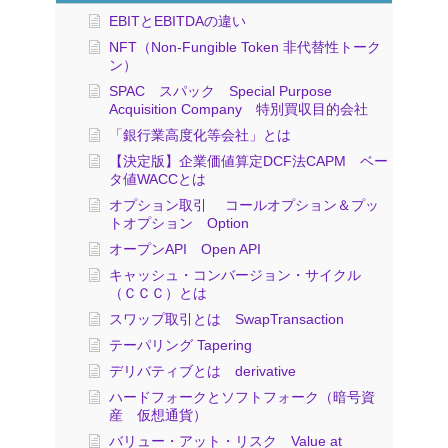
EBITとEBITDAの違い
NFT（Non-Fungible Token 非代替性トーク
ン）
SPAC スパック Special Purpose
Acquisition Company 特別買収目的会社
「銀行業高度化等会社」とは
【決定版】企業価値算定DCF法CAPM ベー
タ値WACCとは
オプション取引 コールオプション＆プッ
トオプション Option
オープンAPI Open API
キャッシュ・コンバージョン・サイクル
（ＣＣＣ）とは
スワップ取引とは SwapTransaction
テーパリング Tapering
デリバティブとは derivative
ハードフォークとソフトフォーク（暗号資
産 仮想通貨）
バリュー・アット・リスク Value at