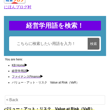
e
gr
e
er
にほんブログ村
b
a
dI
o
m
n
o
経営学用語を検索！
k
検索
You are here:
KB Home
経営学用語
ファイナンスFinance
バリュー・アット・リスク Value at Risk（VaR）
< Back
バリュー・アット・リスク Value at Risk（VaR）