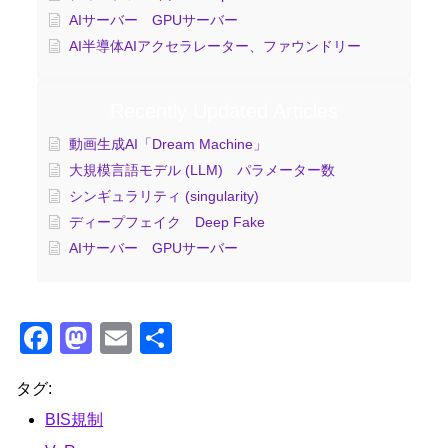
AIサーバー GPUサーバー
AI半導体AIアクセラレーター、ファウンドリー
Recently Updated Articles
動画生成AI「Dream Machine」
大規模言語モデル (LLM) パラメーター数
シンギュラリティ (singularity)
ディープフェイク Deep Fake
AIサーバー GPUサーバー
F
M
E
共
a
a
m
有
タグ:
c
st
ail
BIS規制
e
o