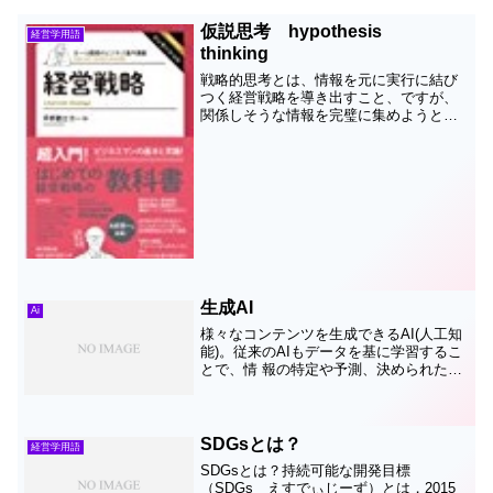
仮説思考 hypothesis
経営学用語
thinking
戦略的思考とは、情報を元に実行に結び
つく経営戦略を導き出すこと、ですが、
関係しそうな情報を完璧に集めようとし
ては、いくら時間があっても足りません
ね。そこで 短期間で戦略を策定するた
めに必要なのが「仮説思考」です。仮説
思考とは、データ収集を行...
生成AI
Ai
様々なコンテンツを生成できるAI(人工知
能)。従来のAIもデータを基に学習するこ
とで、情 報の特定や予測、決められた行
為の自動化は可能だったが、生成AIは創
造する ことを目的にデータのパターンや
関係を学習しているためあらたにコンテ
ンツ等を生...
SDGsとは？
経営学用語
SDGsとは？持続可能な開発目標
（SDGs えすでぃじーず）とは，2015