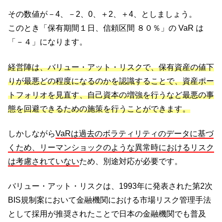
その数値が－4、－2、0、＋2、＋4、としましょう。
このとき「保有期間１日、信頼区間 ８０％」の VaR は
「－４」になります。
経営陣は、バリュー・アット・リスクで、保有資産の値下
りが最悪どの程度になるのかを認識することで、資産ポー
トフォリオを見直す、自己資本の増強を行うなど最悪の事
態を回避できるための施策を行うことができます。
しかしながら
VaRは過去のボラティリティのデータに基づ
くため、リーマンショックのような異常時におけるリスク
は考慮されていない
ため、別途対応が必要です。
バリュー・アット・リスクは、1993年に発表された第2次
BIS規制案において金融機関における市場リスク管理手法
として採用が推奨されたことで日本の金融機関でも普及