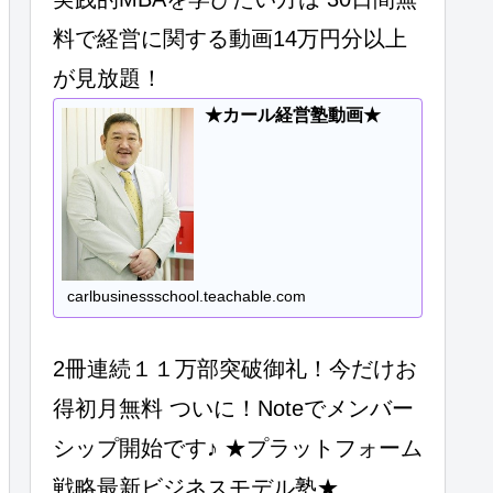
料で経営に関する動画14万円分以上
が見放題！
★カール経営塾動画★
carlbusinessschool.teachable.com
2冊連続１１万部突破御礼！今だけお
得初月無料 ついに！Noteでメンバー
シップ開始です♪ ★プラットフォーム
戦略最新ビジネスモデル塾★