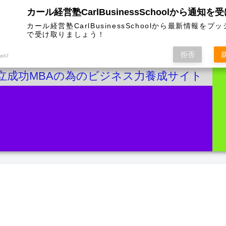
カール経営塾CarlBusinessSchoolから通知を
カール経営塾CarlBusinessSchoolから最新情報をプ
で受け取りましょう！
拒否
ush7
立成功MBAの為のビジネス力養成サイト