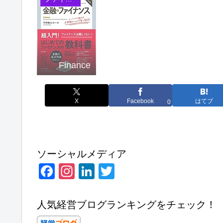
Finance
X
Facebook
はてブ
0
ソーシャルメディア
F
In
Li
T
a
st
n
wi
c
a
k
tt
人気経営ブログランキングをチェック！
e
gr
e
er