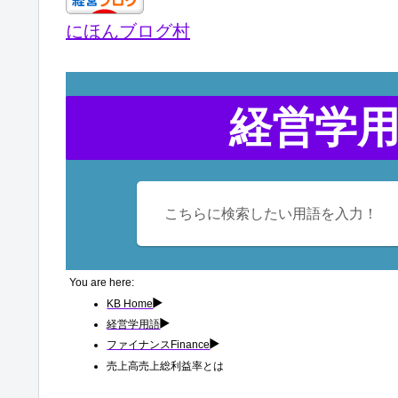
b
a
dI
にほんブログ村
o
m
n
o
k
経営学
You are here:
KB Home
経営学用語
ファイナンスFinance
売上高売上総利益率とは