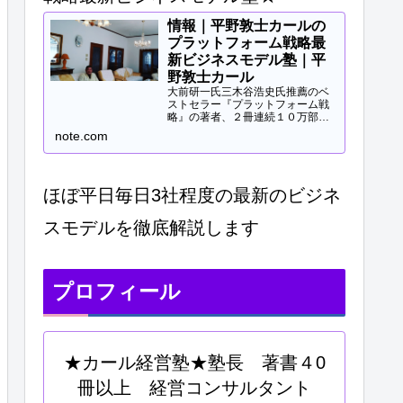
情報｜平野敦士カールの
プラットフォーム戦略最
新ビジネスモデル塾｜平
野敦士カール
大前研一氏三木谷浩史氏推薦のベ
ストセラー『プラットフォーム戦
略』の著者、２冊連続１０万部突
破、40冊以上の著書等と
note.com
Panasonicや日立などの大手企業
研修、大学教授、早稲田MBA非常
勤講師等で培ってきた知見をご提
供します。現役経営コンサル...
ほぼ平日毎日3社程度の最新のビジネ
スモデルを徹底解説します
プロフィール
★カール経営塾★塾長 著書４0
冊以上 経営コンサルタント