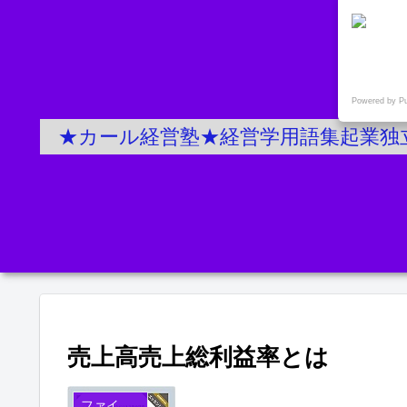
Powered by P
★カール経営塾★経営学用語集起業独
売上高売上総利益率とは
ファイナンスFinance