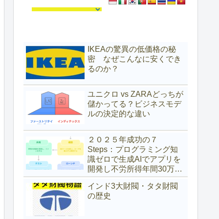
IKEAの驚異の低価格の秘
密 なぜこんなに安くでき
るのか？
ユニクロ vs ZARAどっちが
儲かってる？ビジネスモデ
ルの決定的な違い
２０２５年成功の７
Steps：プログラミング知
識ゼロで生成AIでアプリを
開発し不労所得年間30万ド
ル（約4,700万円）を得た具
インド3大財閥・タタ財閥
体的な方法
の歴史