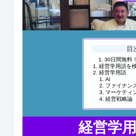
目
30日間無料
経営学用語を
経営学用語
Ai
ファイナンスF
マーケティ
経営戦略論
経営学