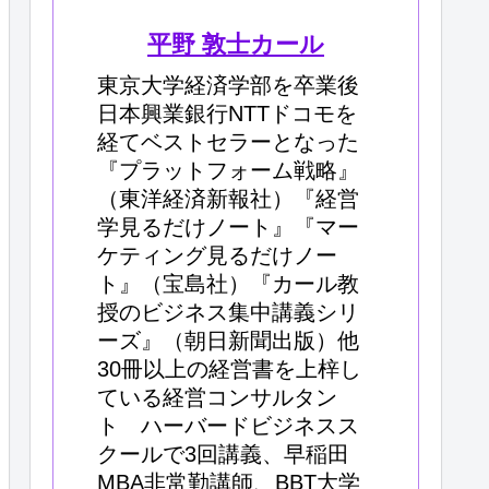
平野 敦士カール
東京大学経済学部を卒業後
日本興業銀行NTTドコモを
経てベストセラーとなった
『プラットフォーム戦略』
（東洋経済新報社）『経営
学見るだけノート』『マー
ケティング見るだけノー
ト』（宝島社）『カール教
授のビジネス集中講義シリ
ーズ』（朝日新聞出版）他
30冊以上の経営書を上梓し
ている経営コンサルタン
ト ハーバードビジネスス
クールで3回講義、早稲田
MBA非常勤講師、BBT大学