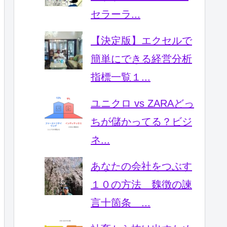
セラーラ...
【決定版】エクセルで
簡単にできる経営分析
指標一覧１...
ユニクロ vs ZARAどっ
ちが儲かってる？ビジ
ネ...
あなたの会社をつぶす
１０の方法 魏徴の諫
言十箇条 ...