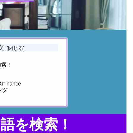
次
！
検索！
inance
ング
用語を検索！