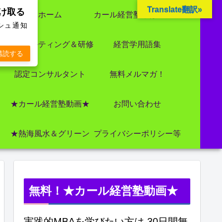
Translate翻訳»
受け取る
ホーム
カール経営塾とは 大前研一氏にビジネス教育界最強講師陣として選ばれました
ッシュ通知
コンサルティング＆研修
経営学用語集
購読する
認定コンサルタント
無料メルマガ！
★カール経営塾動画★
お問い合わせ
★熱海風水＆グリーン
プライバシーポリシー等
無料！★カール経営塾動画★
実践的MBAを学びたい方は 30日間無