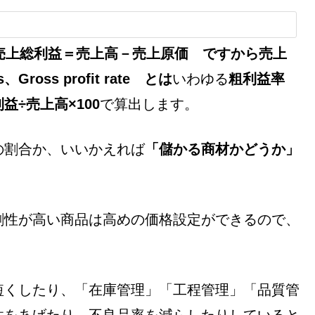
とで 売上総利益＝売上高－売上原価 ですから
売上
Gross profit rate とは
いわゆる
粗利益率
益÷売上高×100
で算出します。
の割合か、いいかえれば
「儲かる商材かどうか」
創性が高い商品は高めの価格設定ができるので、
短くしたり、「在庫管理」「工程管理」「品質管
性をあげたり、不良品率を減らしたりしていると